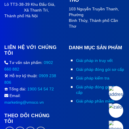
THƠ
Lô TT3-38-39 Khu Đấu Giá,
103 Nguyễn Truyền Thanh,
Xã Thanh Trì,
Phường
Thành phố Hà Nội
Bình Thủy, Thành phố
Cần
Thơ
LIÊN HỆ VỚI CHÚNG
DANH MỤC SẢN PHẨM
TÔI
Giải pháp in truy vết
Tư vấn sản phẩm:
0902
660 882
Giải pháp đóng gói sơ cấp
🛠️ Hỗ trợ kỹ thuật:
0909 238
Giải pháp kiểm tra
806
Giải pháp đóng gói thứ
☎️ Tổng đài:
1900 54 54 72
cấp
Email:
Giải pháp phần mềm
marketing@vmsco.vn
THEO DÕI CHÚNG
TÔI