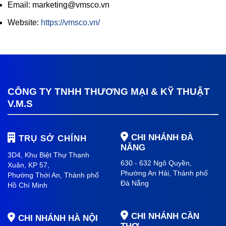
Email: marketing@vmsco.vn
Website:
https://vmsco.vn/
CÔNG TY TNHH THƯƠNG MẠI & KỸ THUẬT
V.M.S
CHI NHÁNH ĐÀ
TRỤ SỞ CHÍNH
NẴNG
3D4, Khu Biệt Thự Thạnh
630 - 632 Ngô Quyền,
Xuân, KP 57,
Phường An Hải
, Thành phố
Phường Thới An, Thành phố
Đà Nẵng
Hồ Chí Minh
CHI NHÁNH CẦN
CHI NHÁNH HÀ NỘI