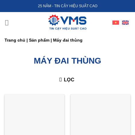
Skip
25 NĂM - TIN CẬY HIỆU SUẤT CAO
to
content
Trang chủ
|
Sản phẩm
|
Máy đai thùng
MÁY ĐAI THÙNG
LỌC