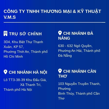
CÔNG TY TNHH THƯƠNG MẠI & KỸ THUẬT
V.M.S
CHI NHÁNH ĐÀ
TRỤ SỞ CHÍNH
NẴNG
3D4, Khu Biệt Thự Thạnh
630 - 632 Ngô Quyền,
Xuân, KP 57,
Phường An Hải
, Thành phố
Phường Thới An, Thành phố
Đà Nẵng
Hồ Chí Minh
CHI NHÁNH CẦN
CHI NHÁNH HÀ NỘI
THƠ
Lô TT3-38-39 Khu Đấu Giá,
103 Nguyễn Truyền Thanh,
Xã Thanh Trì,
Phường
Thành phố Hà Nội
Bình Thủy, Thành phố
Cần
Thơ