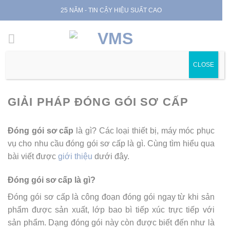
Skip
25 NĂM - TIN CẬY HIỆU SUẤT CAO
to
content
Trang chủ
|
Giải pháp đóng gói sơ cấp
CLOSE
GIẢI PHÁP ĐÓNG GÓI SƠ CẤP
Đóng gói sơ cấp
là gì? Các loại thiết bị, máy móc phục
vụ cho nhu cầu đóng gói sơ cấp là gì. Cùng tìm hiểu qua
bài viết được
giới thiệu
dưới đây.
Đóng gói sơ cấp là gì?
Đóng gói sơ cấp là công đoạn đóng gói ngay từ khi sản
phẩm được sản xuất, lớp bao bì tiếp xúc trực tiếp với
sản phẩm. Dạng đóng gói này còn được biết đến như là