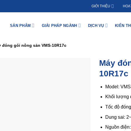
GIỚI THIỆU
HOẠ
SẢN PHẨM
GIẢI PHÁP NGÀNH
DỊCH VỤ
KIẾN T
 đóng gói nông sản VMS-10R17c
Máy đón
10R17c
Model: VMS
Khối lượng đ
Tốc độ đóng 
Dung sai: 2
Nguồn điện