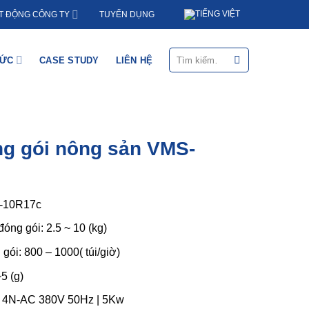
TUYỂN DỤNG
T ĐỘNG CÔNG TY
Tìm
HỨC
CASE STUDY
LIÊN HỆ
kiếm:
g gói nông sản VMS-
-10R17c
óng gói: 2.5 ~ 10 (kg)
gói: 800 – 1000( túi/giờ)
~5 (g)
: 4N-AC 380V 50Hz | 5Kw