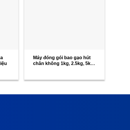
òa
Máy đóng gói bao gạo hút
liệu
chân không 1kg, 2.5kg, 5kg,
10kg,…