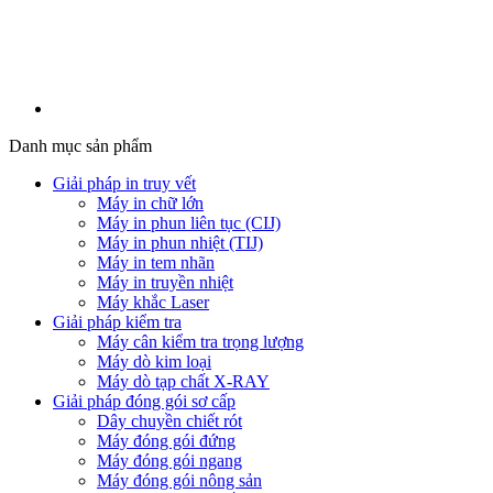
Danh mục sản phẩm
Giải pháp in truy vết
Máy in chữ lớn
Máy in phun liên tục (CIJ)
Máy in phun nhiệt (TIJ)
Máy in tem nhãn
Máy in truyền nhiệt
Máy khắc Laser
Giải pháp kiểm tra
Máy cân kiểm tra trọng lượng
Máy dò kim loại
Máy dò tạp chất X-RAY
Giải pháp đóng gói sơ cấp
Dây chuyền chiết rót
Máy đóng gói đứng
Máy đóng gói ngang
Máy đóng gói nông sản