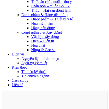
Thức ăn chăn nuôi – thú y
Phân bón – thuốc BVTV
Thủy – Hải sản đông lạnh
Dược phẩm & Hàng tiêu dùng
Dược phẩm & Thiết bị y tế
Hóa mỹ phẩm
Hàng tiêu dùng
Công nghiệp & Xây dựng
Vật liệu xây dựng
Điện – Điện tử
Hóa chất
Nhựa & Cao su
Dịch vụ
Nguyên liệu – Linh kiện
Dịch vụ kỹ thuật
Kiến thức
Tài liệu kỹ thuật
Tin chuyên ngành
Case study
Liên hệ