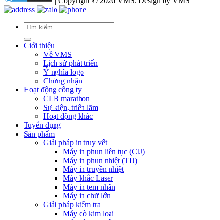
| Copyright © 2026 VMS. Design by VMS
Tìm
kiếm:
Giới thiệu
Về VMS
Lịch sử phát triển
Ý nghĩa logo
Chứng nhận
Hoạt động công ty
CLB marathon
Sự kiện, triển lãm
Hoạt động khác
Tuyển dụng
Sản phẩm
Giải pháp in truy vết
Máy in phun liên tục (CIJ)
Máy in phun nhiệt (TIJ)
Máy in truyền nhiệt
Máy khắc Laser
Máy in tem nhãn
Máy in chữ lớn
Giải pháp kiểm tra
Máy dò kim loại