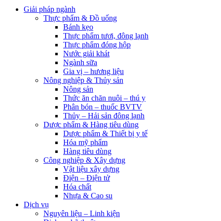
Giải pháp ngành
Thực phẩm & Đồ uống
Bánh kẹo
Thực phẩm tươi, đông lạnh
Thực phẩm đóng hộp
Nước giải khát
Ngành sữa
Gia vị – hương liệu
Nông nghiệp & Thủy sản
Nông sản
Thức ăn chăn nuôi – thú y
Phân bón – thuốc BVTV
Thủy – Hải sản đông lạnh
Dược phẩm & Hàng tiêu dùng
Dược phẩm & Thiết bị y tế
Hóa mỹ phẩm
Hàng tiêu dùng
Công nghiệp & Xây dựng
Vật liệu xây dựng
Điện – Điện tử
Hóa chất
Nhựa & Cao su
Dịch vụ
Nguyên liệu – Linh kiện