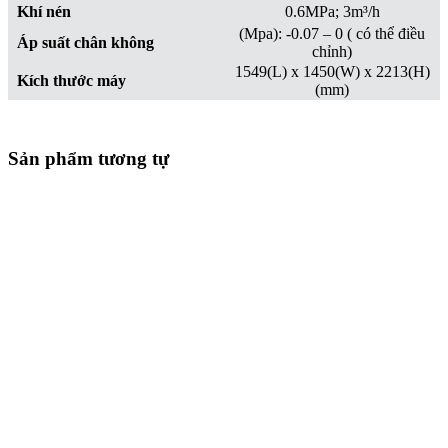
Khí nén
0.6MPa; 3m³/h
(Mpa): -0.07 – 0 ( có thể điều
Áp suất chân không
chỉnh)
1549(L) x 1450(W) x 2213(H)
Kích thước máy
(mm)
Sản phẩm tương tự