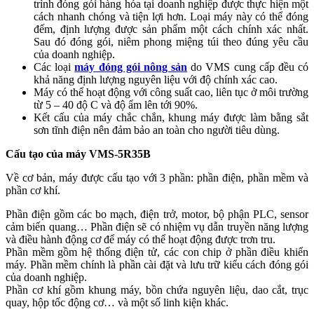
trình đóng gói hàng hóa tại doanh nghiệp được thực hiện một
cách nhanh chóng và tiện lợi hơn. Loại máy này có thể đóng
đếm, định lượng được sản phẩm một cách chính xác nhất.
Sau đó đóng gói, niêm phong miệng túi theo đúng yêu cầu
của doanh nghiệp.
Các loại
máy đóng gói nông sản
do VMS cung cấp đều có
khả năng định lượng nguyên liệu với độ chính xác cao.
Máy có thể hoạt động với công suất cao, liên tục ở môi trường
từ 5 – 40 độ C và độ ẩm lên tới 90%.
Kết cấu của máy chắc chắn, khung máy được làm bằng sắt
sơn tĩnh điện nên đảm bảo an toàn cho người tiêu dùng.
Cấu tạo của máy VMS-5R35B
Về cơ bản, máy được cấu tạo với 3 phần: phần điện, phần mềm và
phần cơ khí.
Phần điện gồm các bo mạch, điện trở, motor, bộ phận PLC, sensor
cảm biến quang… Phần điện sẽ có nhiệm vụ dẫn truyền năng lượng
và điều hành động cơ để máy có thể hoạt động được trơn tru.
Phần mềm gồm hệ thống điện tử, các con chip ở phần điều khiển
máy. Phần mềm chính là phần cài đặt và lưu trữ kiểu cách đóng gói
của doanh nghiệp.
Phần cơ khí gồm khung máy, bồn chứa nguyên liệu, dao cắt, trục
quay, hộp tốc động cơ… và một số linh kiện khác.