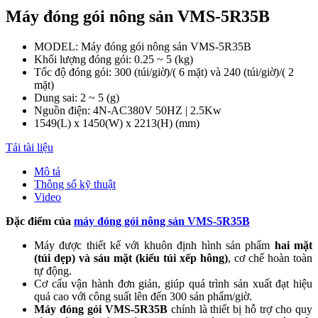
Máy đóng gói nông sản VMS-5R35B
MODEL: Máy đóng gói nông sản VMS-5R35B
Khối lượng đóng gói: 0.25 ~ 5 (kg)
Tốc độ đóng gói: 300 (túi/giờ)/( 6 mặt) và 240 (túi/giờ)/( 2
mặt)
Dung sai: 2 ~ 5 (g)
Nguồn điện: 4N-AC380V 50HZ | 2.5Kw
1549(L) x 1450(W) x 2213(H) (mm)
Tải tài liệu
Mô tả
Thông số kỹ thuật
Video
Đặc điểm của
máy đóng gói nông sản VMS-5R35B
Máy được thiết kế với khuôn định hình sản phẩm
hai mặt
(túi dẹp) và sáu mặt (kiểu túi xếp hông)
, cơ chế hoàn toàn
tự động.
Cơ cấu vận hành đơn giản, giúp quá trình sản xuất đạt hiệu
quả cao với công suất lên đến 300 sản phẩm/giờ.
Máy đóng gói VMS-5R35B
chính là thiết bị hỗ trợ cho quy