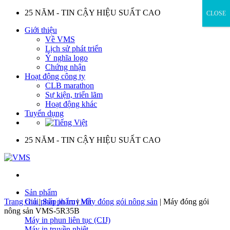
Skip
25 NĂM - TIN CẬY HIỆU SUẤT CAO
CLOSE
to
Giới thiệu
content
Về VMS
Lịch sử phát triển
Ý nghĩa logo
Chứng nhận
Hoạt động công ty
CLB marathon
Sự kiện, triển lãm
Hoạt động khác
Tuyển dụng
25 NĂM - TIN CẬY HIỆU SUẤT CAO
Sản phẩm
Trang chủ
Giải pháp in truy vết
|
Sản phẩm
|
Máy đóng gói nông sản
|
Máy đóng gói
nông sản VMS-5R35B
Máy in phun liên tục (CIJ)
Máy in truyền nhiệt