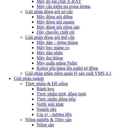
Máy dò tạp chất X-RAY
Máy cân kiểm tra trọng lượng
Giải pháp đóng gói sơ cấp
Máy đóng gói đứng
Máy đóng gói ngang
Máy đóng gói nông sản
Dây chuyền chiết rót
Giải pháp đóng gói thứ cấp
Máy dán – dựng thùng
Máy bọc màng co
Máy dán nhãn
Máy đai thùng
Máy quấn màng Pallet
Robot xếp hàng lên pallet tự động
Giải pháp phần mềm quản lý sản xuất VMS 4.1
Giải pháp ngành
Thực phẩm & Đồ uống
Bánh kẹo
Thực phẩm tươi, đông lạnh
Thực phẩm đóng hộp
Nước giải khát
Ngành sữa
Gia vị – hương liệu
Nông nghiệp & Thủy sản
Nông sản