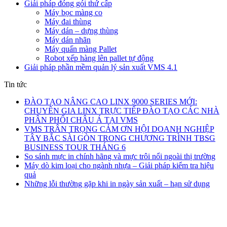
Giải pháp đóng gói thứ cấp
Máy bọc màng co
Máy đai thùng
Máy dán – dựng thùng
Máy dán nhãn
Máy quấn màng Pallet
Robot xếp hàng lên pallet tự động
Giải pháp phần mềm quản lý sản xuất VMS 4.1
Tin tức
ĐÀO TẠO NÂNG CAO LINX 9000 SERIES MỚI:
CHUYÊN GIA LINX TRỰC TIẾP ĐÀO TẠO CÁC NHÀ
PHÂN PHỐI CHÂU Á TẠI VMS
VMS TRÂN TRỌNG CẢM ƠN HỘI DOANH NGHIỆP
TÂY BẮC SÀI GÒN TRONG CHƯƠNG TRÌNH TBSG
BUSINESS TOUR THÁNG 6
So sánh mực in chính hãng và mực trôi nổi ngoài thị trường
Máy dò kim loại cho ngành nhựa – Giải pháp kiểm tra hiệu
quả
Những lỗi thường gặp khi in ngày sản xuất – hạn sử dụng