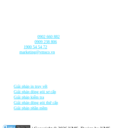
103 Nguyễn Truyền Thanh, Phường
Bình Thủy, Thành phố
Cần Thơ
LIÊN HỆ với chúng tôi
Tư vấn sản phẩm:
0902 660 882
🛠️ Hỗ trợ kỹ thuật:
0909 238 806
☎️ Tổng đài:
1900 54 54 72
Email:
marketing@vmsco.vn
THEO DÕI chúng tôi
DANH MỤC SẢN PHẨM
Giải pháp in truy vết
Giải pháp đóng gói sơ cấp
Giải pháp kiểm tra
Giải pháp đóng gói thứ cấp
Giải pháp phần mềm