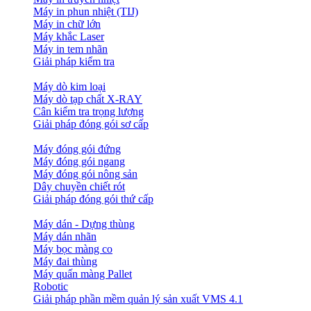
Máy in phun nhiệt (TIJ)
Máy in chữ lớn
Máy khắc Laser
Máy in tem nhãn
Giải pháp kiểm tra
Máy dò kim loại
Máy dò tạp chất X-RAY
Cân kiểm tra trọng lượng
Giải pháp đóng gói sơ cấp
Máy đóng gói đứng
Máy đóng gói ngang
Máy đóng gói nông sản
Dây chuyền chiết rót
Giải pháp đóng gói thứ cấp
Máy dán - Dựng thùng
Máy dán nhãn
Máy bọc màng co
Máy đai thùng
Máy quấn màng Pallet
Robotic
Giải pháp phần mềm quản lý sản xuất VMS 4.1