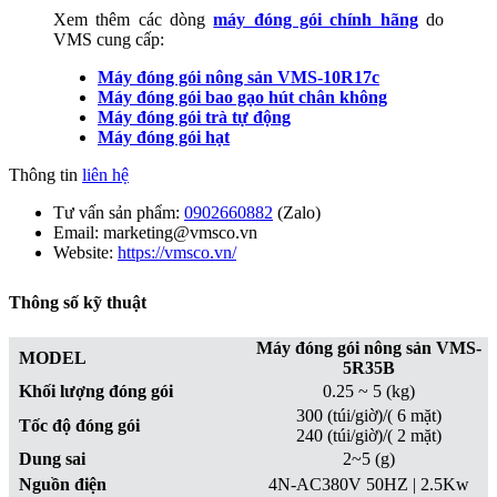
Xem thêm các dòng
máy đóng gói chính hãng
do
VMS cung cấp:
Máy đóng gói nông sản VMS-10R17c
Máy đóng gói bao gạo hút chân không
Máy đóng gói trà tự động
Máy đóng gói hạt
Thông tin
liên hệ
Tư vấn sản phẩm:
0902660882
(Zalo)
Email: marketing@vmsco.vn
Website:
https://vmsco.vn/
Thông số kỹ thuật
Máy đóng gói nông sản VMS-
MODEL
5R35B
Khối lượng đóng gói
0.25 ~ 5 (kg)
300 (túi/giờ)/( 6 mặt)
Tốc độ đóng gói
240 (túi/giờ)/( 2 mặt)
Dung sai
2~5 (g)
Nguồn điện
4N-AC380V 50HZ | 2.5Kw