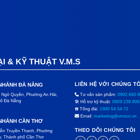
 & KỸ THUẬT V.M.S
LIÊN HỆ VỚI CHÚNG TÔ
 NHÁNH ĐÀ NẴNG
2 Ngô Quyền, Phường An Hải
,
Tư vấn sản phẩm:
0902 660 
ố Đà Nẵng
🛠️ Hỗ trợ kỹ thuật:
0909 238 806
☎️ Tổng đài:
1900 54 54 72
Email:
marketing@vmsco.vn
 NHÁNH CẦN THƠ
THEO DÕI CHÚNG TÔI
ễn Truyền Thanh, Phường
y, Thành phố
Cần Thơ