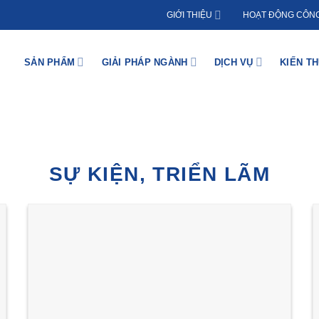
GIỚI THIỆU
HOẠT ĐỘNG CÔNG
SẢN PHẨM
GIẢI PHÁP NGÀNH
DỊCH VỤ
KIẾN T
SỰ KIỆN, TRIỂN LÃM