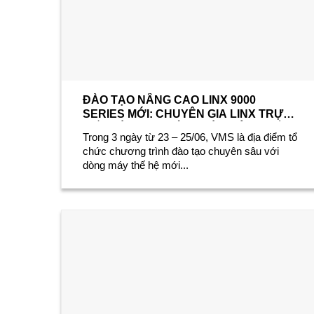
ĐÀO TẠO NÂNG CAO LINX 9000
SERIES MỚI: CHUYÊN GIA LINX TRỰC
TIẾP ĐÀO TẠO CÁC NHÀ PHÂN PHỐI
Trong 3 ngày từ 23 – 25/06, VMS là địa điểm tổ
CHÂU Á TẠI VMS
chức chương trình đào tạo chuyên sâu với
dòng máy thế hệ mới...