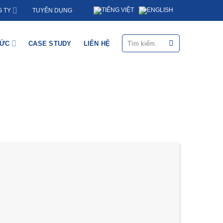
TUYỂN DỤNG
 TY
Tìm
HỨC
CASE STUDY
LIÊN HỆ
kiếm: