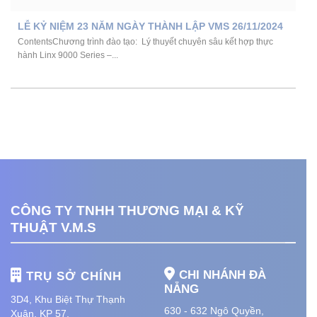
LỄ KỶ NIỆM 23 NĂM NGÀY THÀNH LẬP VMS 26/11/2024
ContentsChương trình đào tạo: Lý thuyết chuyên sâu kết hợp thực
hành Linx 9000 Series –...
CÔNG TY TNHH THƯƠNG MẠI & KỸ
THUẬT V.M.S
CHI NHÁNH ĐÀ
TRỤ SỞ CHÍNH
NẴNG
3D4, Khu Biệt Thự Thạnh
630 - 632 Ngô Quyền,
Xuân, KP 57,