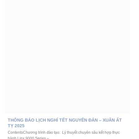
THÔNG BÁO LỊCH NGHỈ TẾT NGUYÊN ĐÁN – XUÂN ẤT
TỴ 2025
ContentsChương trình đào tạo: Lý thuyết chuyên sâu kết hợp thực
hành Linx 9000 Series –...