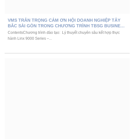
VMS TRÂN TRỌNG CẢM ƠN HỘI DOANH NGHIỆP TÂY
BẮC SÀI GÒN TRONG CHƯƠNG TRÌNH TBSG BUSINESS
TOUR THÁNG 6
ContentsChương trình đào tạo: Lý thuyết chuyên sâu kết hợp thực
hành Linx 9000 Series –...