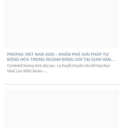
PROPAK VIET NAM 2025 – KHÁM PHÁ GIẢI PHÁP TỰ
ĐỘNG HÓA TRONG NGÀNH ĐÓNG GÓI TẠI GIAN HÀNG
VMS
ContentsChương trình đào tạo: Lý thuyết chuyên sâu kết hợp thực
hành Linx 9000 Series –...