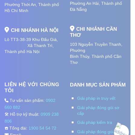
Phường An Hải
, Thành phố
Phường Thới An, Thành phố
Đà Nẵng
Hồ Chí Minh
CHI NHÁNH CẦN
CHI NHÁNH HÀ NỘI
THƠ
Lô TT3-38-39 Khu Đấu Giá,
103 Nguyễn Truyền Thanh,
Xã Thanh Trì,
Phường
Thành phố Hà Nội
Bình Thủy, Thành phố
Cần
Thơ
LIÊN HỆ VỚI CHÚNG
DANH MỤC SẢN PHẨM
TÔI
Giải pháp in truy vết
Tư vấn sản phẩm:
0902
660 882
Giải pháp đóng gói sơ
cấp
🛠️ Hỗ trợ kỹ thuật:
0909 238
806
Giải pháp kiểm tra
☎️ Tổng đài:
1900 54 54 72
Giải pháp đóng gói thứ