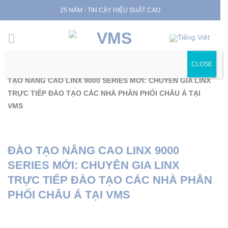
Skip
25 NĂM - TIN CẬY HIỆU SUẤT CAO
to
content
CLOSE
Trang chủ
|
Hoạt động công ty
|
Sự kiện, triển lãm
|
ĐÀO
TẠO NÂNG CAO LINX 9000 SERIES MỚI: CHUYÊN GIA LINX
TRỰC TIẾP ĐÀO TẠO CÁC NHÀ PHÂN PHỐI CHÂU Á TẠI
VMS
ĐÀO TẠO NÂNG CAO LINX 9000
SERIES MỚI: CHUYÊN GIA LINX
TRỰC TIẾP ĐÀO TẠO CÁC NHÀ PHÂN
PHỐI CHÂU Á TẠI VMS