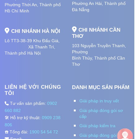
Phường An Hải
, Thành phố
Phường Thới An, Thành phố
Đà Nẵng
Hồ Chí Minh
CHI NHÁNH CẦN
CHI NHÁNH HÀ NỘI
THƠ
Lô TT3-38-39 Khu Đấu Giá,
103 Nguyễn Truyền Thanh,
Xã Thanh Trì,
Phường
Thành phố Hà Nội
Bình Thủy, Thành phố
Cần
Thơ
LIÊN HỆ VỚI CHÚNG
DANH MỤC SẢN PHẨM
TÔI
Giải pháp in truy vết
Tư vấn sản phẩm:
0902
660 882
Giải pháp đóng gói sơ
cấp
🛠️ Hỗ trợ kỹ thuật:
0909 238
806
Giải pháp kiểm tra
☎️ Tổng đài:
1900 54 54 72
Giải pháp đóng gói thứ
Email: