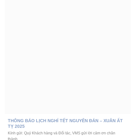
THÔNG BÁO LỊCH NGHỈ TẾT NGUYÊN ĐÁN – XUÂN ẤT
TỴ 2025
Kính gửi: Quý Khách hàng và Đối tác, VMS gửi lời cảm ơn chân
thành...