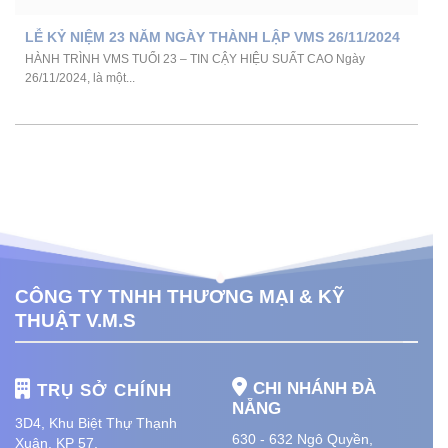
LỄ KỶ NIỆM 23 NĂM NGÀY THÀNH LẬP VMS 26/11/2024
HÀNH TRÌNH VMS TUỔI 23 – TIN CẬY HIỆU SUẤT CAO Ngày
26/11/2024, là một...
CÔNG TY TNHH THƯƠNG MẠI & KỸ
THUẬT V.M.S
CHI NHÁNH ĐÀ
TRỤ SỞ CHÍNH
NẴNG
3D4, Khu Biệt Thự Thạnh
630 - 632 Ngô Quyền,
Xuân, KP 57,