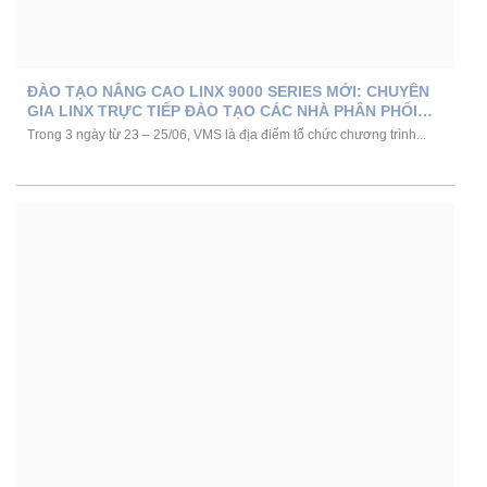
ĐÀO TẠO NÂNG CAO LINX 9000 SERIES MỚI: CHUYÊN
GIA LINX TRỰC TIẾP ĐÀO TẠO CÁC NHÀ PHÂN PHỐI
CHÂU Á TẠI VMS
Trong 3 ngày từ 23 – 25/06, VMS là địa điểm tổ chức chương trình...