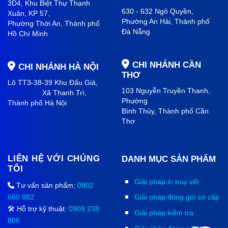
3D4, Khu Biệt Thự Thạnh
630 - 632 Ngô Quyền,
Xuân, KP 57,
Phường An Hải
, Thành phố
Phường Thới An, Thành phố
Đà Nẵng
Hồ Chí Minh
CHI NHÁNH CẦN
CHI NHÁNH HÀ NỘI
THƠ
Lô TT3-38-39 Khu Đấu Giá,
103 Nguyễn Truyền Thanh,
Xã Thanh Trì,
Phường
Thành phố Hà Nội
Bình Thủy, Thành phố
Cần
Thơ
LIÊN HỆ VỚI CHÚNG
DANH MỤC SẢN PHẨM
TÔI
Giải pháp in truy vết
Tư vấn sản phẩm:
0902
660 882
Giải pháp đóng gói sơ cấp
🛠️ Hỗ trợ kỹ thuật:
0909 238
Giải pháp kiểm tra
806