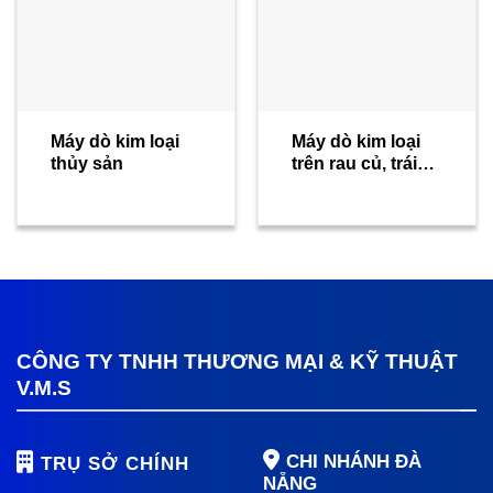
Máy dò kim loại
Máy dò kim loại
thủy sản
trên rau củ, trái
cây, thực phẩm
đông lạnh
CÔNG TY TNHH THƯƠNG MẠI & KỸ THUẬT
V.M.S
CHI NHÁNH ĐÀ
TRỤ SỞ CHÍNH
NẴNG