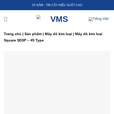
Skip
25 NĂM - TIN CẬY HIỆU SUẤT CAO
to
content
Trang chủ
|
Sản phẩm
|
Máy dò kim loại
|
Máy dò kim loại
Square SD3P – 45 Type