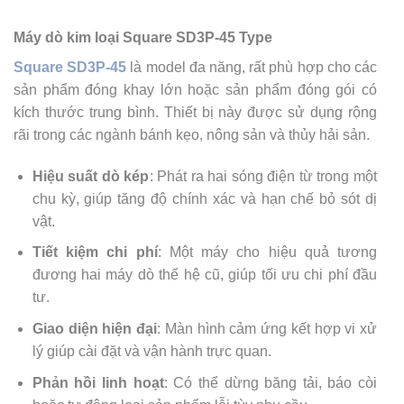
Máy dò kim loại Square SD3P-45 Type
Square SD3P-45
là model đa năng, rất phù hợp cho các
sản phẩm đóng khay lớn hoặc sản phẩm đóng gói có
kích thước trung bình. Thiết bị này được sử dụng rộng
rãi trong các ngành bánh kẹo, nông sản và thủy hải sản.
Hiệu suất dò kép
: Phát ra hai sóng điện từ trong một
chu kỳ, giúp tăng độ chính xác và hạn chế bỏ sót dị
vật.
Tiết kiệm chi phí
: Một máy cho hiệu quả tương
đương hai máy dò thế hệ cũ, giúp tối ưu chi phí đầu
tư.
Giao diện hiện đại
: Màn hình cảm ứng kết hợp vi xử
lý giúp cài đặt và vận hành trực quan.
Phản hồi linh hoạt
: Có thể dừng băng tải, báo còi