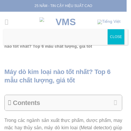
Skip
25 NĂM - TIN CẬY HIỆU SUẤT CAO
to
content
CLOSE
Trang chủ
|
Tin tức
|
Tin chuyên ngành
|
Máy dò kim loại
nào tốt nhất? Top 6 mẫu chất lượng, giá tốt
Máy dò kim loại nào tốt nhất? Top 6
mẫu chất lượng, giá tốt
Contents
Trong các ngành sản xuất thực phẩm, dược phẩm, may
mặc hay thủy sản, máy dò kim loại (Metal detector) giúp