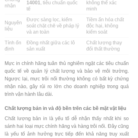
14001
, tiêu chuẩn quốc
không thể xác
nhận
tế
minh
Được sàng lọc, kiểm
Tiềm ẩn hóa chất
Nguyên
soát chặt chẽ về pháp lý
độc hại, không
liệu
và an toàn
kiểm soát
Tính ổn
Đồng nhất giữa các lô
Chất lượng thay
định
sản xuất
đổi thất thường
Mực in chính hãng tuân thủ nghiêm ngặt các tiêu chuẩn
quốc tế về quản lý chất lượng và bảo vệ môi trường.
Ngược lại, mực trôi nổi thường không có bất kỳ chứng
nhận nào, gây rủi ro lớn cho doanh nghiệp trong quá
trình vận hành lâu dài.
Chất lượng bản in và độ bền trên các bề mặt vật liệu
Chất lượng bản in là yếu tố dễ nhận thấy nhất khi so
sánh hai loại mực chính hãng và hàng trôi nổi. Đây cũng
là yếu tố ảnh hưởng trực tiếp đến khả năng truy xuất