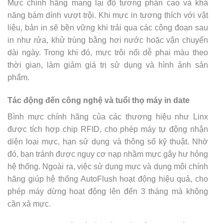
Mực chính hãng mang lại độ tương phản cao và khả
năng bám dính vượt trội. Khi mực in tương thích với vật
liệu, bản in sẽ bền vững khi trải qua các công đoạn sau
in như rửa, khử trùng bằng hơi nước hoặc vận chuyển
dài ngày. Trong khi đó, mực trôi nổi dễ phai màu theo
thời gian, làm giảm giá trị sử dụng và hình ảnh sản
phẩm.
Tác động đến công nghệ và tuổi thọ máy in date
Bình mực chính hãng của các thương hiệu như Linx
được tích hợp chip RFID, cho phép máy tự động nhận
diện loại mực, hạn sử dụng và thông số kỹ thuật. Nhờ
đó, bạn tránh được nguy cơ nạp nhầm mực gây hư hỏng
hệ thống. Ngoài ra, việc sử dụng mực và dung môi chính
hãng giúp hệ thống AutoFlush hoạt động hiệu quả, cho
phép máy dừng hoạt động lên đến 3 tháng mà không
cần xả mực.