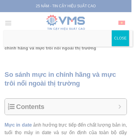
Skip
25 NĂM - TIN CẬY HIỆU SUẤT CAO
to
content
CLOSE
Trang chủ
|
Tin tức
|
Tin chuyên ngành
|
So sánh mực in
chính hãng và mực trôi nổi ngoài thị trường
So sánh mực in chính hãng và mực
trôi nổi ngoài thị trường
Contents
Mực in date
ảnh hưởng trực tiếp đến chất lượng bản in,
tuổi thọ máy in date và sự ổn định của toàn bộ dây