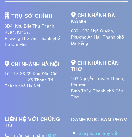
CHI NHÁNH ĐÀ
TRỤ SỞ CHÍNH
NẴNG
3D4, Khu Biệt Thự Thạnh
630 - 632 Ngô Quyền,
Xuân, KP 57,
Phường An Hải
, Thành phố
Phường Thới An, Thành phố
Đà Nẵng
Hồ Chí Minh
CHI NHÁNH CẦN
CHI NHÁNH HÀ NỘI
THƠ
Lô TT3-38-39 Khu Đấu Giá,
103 Nguyễn Truyền Thanh,
Xã Thanh Trì,
Phường
Thành phố Hà Nội
Bình Thủy, Thành phố
Cần
Thơ
LIÊN HỆ VỚI CHÚNG
DANH MỤC SẢN PHẨM
TÔI
Giải pháp in truy vết
Tư vấn sản phẩm:
0902