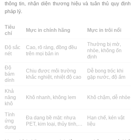
thông tin, nhận diện thương hiệu và tuân thủ quy định
pháp lý.
Tiêu
Mực in chính hãng
Mực in trôi nổi
chí
Thường bị mờ,
Độ sắc
Cao, rõ ràng, đồng đều
nhòe, không ổn
nét
trên mọi bản in
định
Độ
Chịu được môi trường
Dễ bong tróc khi
bám
khắc nghiệt, nhiệt độ cao
gặp nước, độ ẩm
dính
Khả
năng
Khô nhanh, không lem
Khô chậm, dễ nhòe
khô
Tính
Đa dạng bề mặt: nhựa
Hạn chế, kén vật
ứng
PET, kim loại, thủy tinh,…
liệu
dụng