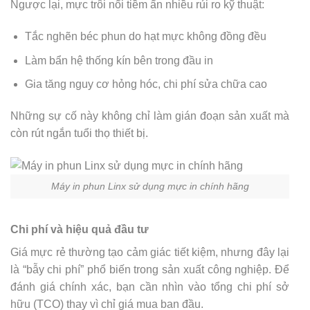
Ngược lại, mực trôi nổi tiềm ẩn nhiều rủi ro kỹ thuật:
Tắc nghẽn béc phun do hạt mực không đồng đều
Làm bẩn hệ thống kín bên trong đầu in
Gia tăng nguy cơ hỏng hóc, chi phí sửa chữa cao
Những sự cố này không chỉ làm gián đoạn sản xuất mà
còn rút ngắn tuổi thọ thiết bị.
Máy in phun Linx sử dụng mực in chính hãng
Chi phí và hiệu quả đầu tư
Giá mực rẻ thường tạo cảm giác tiết kiệm, nhưng đây lại
là “bẫy chi phí” phổ biến trong sản xuất công nghiệp. Để
đánh giá chính xác, bạn cần nhìn vào tổng chi phí sở
hữu (TCO) thay vì chỉ giá mua ban đầu.