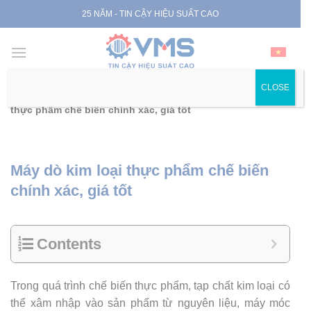
Skip
25 NĂM - TIN CẬY HIỆU SUẤT CAO
to
content
CLOSE
Trang chủ
|
Tin tức
|
Tin chuyên ngành
|
Máy dò kim loại
thực phẩm chế biến chính xác, giá tốt
Máy dò kim loại thực phẩm chế biến
chính xác, giá tốt
Contents
Trong quá trình chế biến thực phẩm, tạp chất kim loại có
thể xâm nhập vào sản phẩm từ nguyên liệu, máy móc