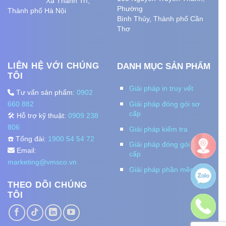
Xã Thanh Trì,
Phường
Thành phố Hà Nội
Bình Thủy, Thành phố
Cần
Thơ
LIÊN HỆ VỚI CHÚNG
DANH MỤC SẢN PHẨM
TÔI
Giải pháp in truy vết
Tư vấn sản phẩm:
0902
660 882
Giải pháp đóng gói sơ
cấp
🛠️ Hỗ trợ kỹ thuật:
0909 238
806
Giải pháp kiểm tra
☎️ Tổng đài:
1900 54 54 72
Giải pháp đóng gói thứ
Email:
cấp
marketing@vmsco.vn
Giải pháp phần mềm
THEO DÕI CHÚNG
TÔI