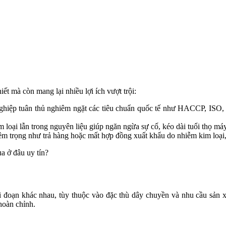
ết mà còn mang lại nhiều lợi ích vượt trội:
ghiệp tuân thủ nghiêm ngặt các tiêu chuẩn quốc tế như HACCP, ISO, 
kim loại lẫn trong nguyên liệu giúp ngăn ngừa sự cố, kéo dài tuổi thọ 
m trọng như trả hàng hoặc mất hợp đồng xuất khẩu do nhiễm kim loại, t
 ở đâu uy tín?
iai đoạn khác nhau, tùy thuộc vào đặc thù dây chuyền và nhu cầu sản 
hoàn chỉnh.