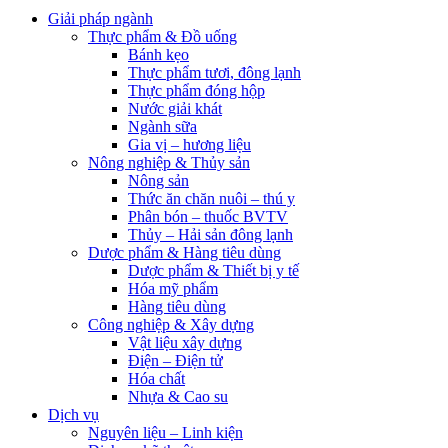
Giải pháp ngành
Thực phẩm & Đồ uống
Bánh kẹo
Thực phẩm tươi, đông lạnh
Thực phẩm đóng hộp
Nước giải khát
Ngành sữa
Gia vị – hương liệu
Nông nghiệp & Thủy sản
Nông sản
Thức ăn chăn nuôi – thú y
Phân bón – thuốc BVTV
Thủy – Hải sản đông lạnh
Dược phẩm & Hàng tiêu dùng
Dược phẩm & Thiết bị y tế
Hóa mỹ phẩm
Hàng tiêu dùng
Công nghiệp & Xây dựng
Vật liệu xây dựng
Điện – Điện tử
Hóa chất
Nhựa & Cao su
Dịch vụ
Nguyên liệu – Linh kiện