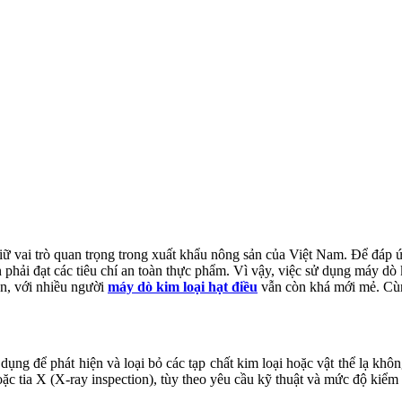
ữ vai trò quan trọng trong xuất khẩu nông sản của Việt Nam. Để đáp ứ
hải đạt các tiêu chí an toàn thực phẩm. Vì vậy, việc sử dụng máy dò ki
ên, với nhiều người
máy dò kim loại hạt điều
vẫn còn khá mới mẻ. Cùn
ử dụng để phát hiện và loại bỏ các tạp chất kim loại hoặc vật thể lạ kh
ặc tia X (X-ray inspection), tùy theo yêu cầu kỹ thuật và mức độ kiểm 