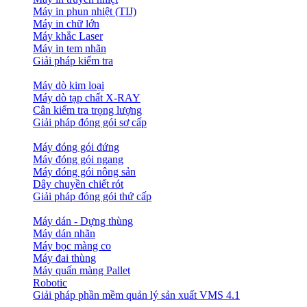
Máy in phun nhiệt (TIJ)
Máy in chữ lớn
Máy khắc Laser
Máy in tem nhãn
Giải pháp kiểm tra
Máy dò kim loại
Máy dò tạp chất X-RAY
Cân kiểm tra trọng lượng
Giải pháp đóng gói sơ cấp
Máy đóng gói đứng
Máy đóng gói ngang
Máy đóng gói nông sản
Dây chuyền chiết rót
Giải pháp đóng gói thứ cấp
Máy dán - Dựng thùng
Máy dán nhãn
Máy bọc màng co
Máy đai thùng
Máy quấn màng Pallet
Robotic
Giải pháp phần mềm quản lý sản xuất VMS 4.1