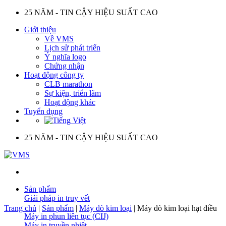
Skip
25 NĂM - TIN CẬY HIỆU SUẤT CAO
to
Giới thiệu
content
Về VMS
Lịch sử phát triển
Ý nghĩa logo
Chứng nhận
Hoạt động công ty
CLB marathon
Sự kiện, triển lãm
Hoạt động khác
Tuyển dụng
25 NĂM - TIN CẬY HIỆU SUẤT CAO
Sản phẩm
Giải pháp in truy vết
Trang chủ
|
Sản phẩm
|
Máy dò kim loại
|
Máy dò kim loại hạt điều
Máy in phun liên tục (CIJ)
Máy in truyền nhiệt