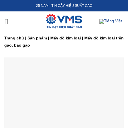
Skip
25 NĂM - TIN CẬY HIỆU SUẤT CAO
to
content
Trang chủ
|
Sản phẩm
|
Máy dò kim loại
|
Máy dò kim loại trên
gạo, bao gạo