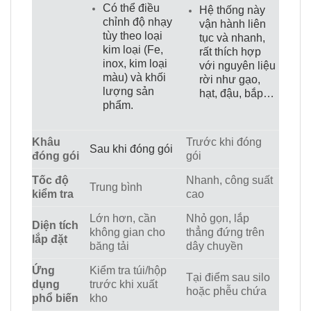
Có thể điều
Hệ thống này
chỉnh độ nhạy
vận hành liên
tùy theo loại
tục và nhanh,
kim loại (Fe,
rất thích hợp
inox, kim loại
với nguyên liệu
màu) và khối
rời như gạo,
lượng sản
hạt, đậu, bắp…
phẩm.
Khâu
Trước khi đóng
Sau khi đóng gói
đóng gói
gói
Tốc độ
Nhanh, công suất
Trung bình
kiểm tra
cao
Lớn hơn, cần
Nhỏ gọn, lắp
Diện tích
không gian cho
thẳng đứng trên
lắp đặt
băng tải
dây chuyền
Ứng
Kiểm tra túi/hộp
Tại điểm sau silo
dụng
trước khi xuất
hoặc phễu chứa
phổ biến
kho