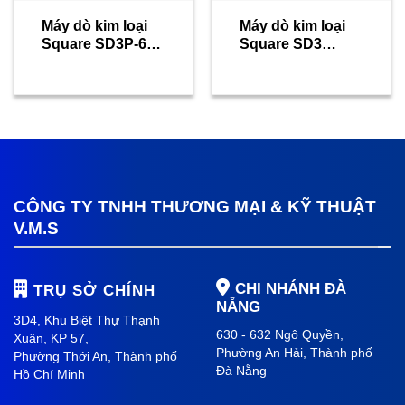
Máy dò kim loại
Máy dò kim loại
Square SD3P-60
Square SD3
Type
Circular type
CÔNG TY TNHH THƯƠNG MẠI & KỸ THUẬT
V.M.S
CHI NHÁNH ĐÀ
TRỤ SỞ CHÍNH
NẴNG
3D4, Khu Biệt Thự Thạnh
630 - 632 Ngô Quyền,
Xuân, KP 57,
Phường An Hải
, Thành phố
Phường Thới An, Thành phố
Đà Nẵng
Hồ Chí Minh