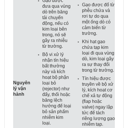
Gạo được
Gạo được đổ từ
đưa qua vùng
phễu chứa và
dò trên băng
rơi tự do qua
tải chuyển
một ống dò có
động, nếu có
cảm biến từ
kim loại bên
trường.
trong, nó sẽ
gây ra nhiễu
Khi hạt gạo
từ trường.
chứa tạp kim
loại đi qua vùng
Bộ vi xử lý
dò, kim loại gây
nhận tín hiệu
ra sự thay đổi
bất thường
trong từ trường.
này và kích
hoạt bộ phận
Tín hiệu được
Nguyên
loại bỏ
truyền về bộ xử
lý vận
(rejector) như
lý, kích hoạt cơ
hành
đẩy, thổi hoặc
chế xả tự động
băng lệch
(flap hoặc
hướng để loại
valve) ngay lập
bỏ sản phẩm
tức để tách
nhiễm kim
riêng lượng gạo
loại.
nhiễm tạp.