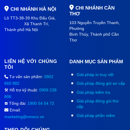
CHI NHÁNH CẦN
CHI NHÁNH HÀ NỘI
THƠ
Lô TT3-38-39 Khu Đấu Giá,
103 Nguyễn Truyền Thanh,
Xã Thanh Trì,
Phường
Thành phố Hà Nội
Bình Thủy, Thành phố
Cần
Thơ
LIÊN HỆ VỚI CHÚNG
DANH MỤC SẢN PHẨM
TÔI
Giải pháp in truy vết
Tư vấn sản phẩm:
0902
660 882
Giải pháp đóng gói sơ cấp
🛠️ Hỗ trợ kỹ thuật:
0909 238
Giải pháp kiểm tra
806
Giải pháp đóng gói thứ
☎️ Tổng đài:
1900 54 54 72
cấp
Email:
Giải pháp phần mềm
marketing@vmsco.vn
THEO DÕI CHÚNG