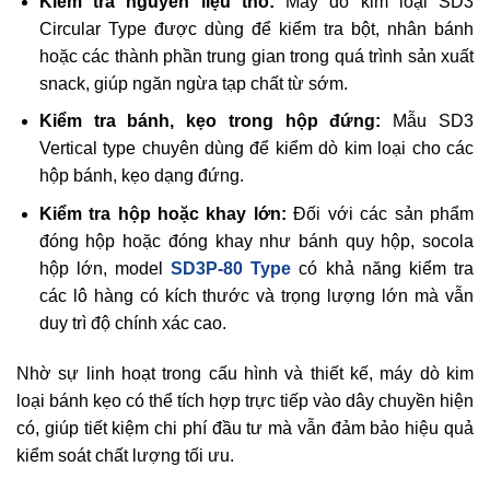
Kiểm tra nguyên liệu thô:
Máy dò kim loại SD3
Circular Type được dùng để kiểm tra bột, nhân bánh
hoặc các thành phần trung gian trong quá trình sản xuất
snack, giúp ngăn ngừa tạp chất từ sớm.
Kiểm tra bánh, kẹo trong hộp đứng:
Mẫu SD3
Vertical type chuyên dùng để kiểm dò kim loại cho các
hộp bánh, kẹo dạng đứng.
Kiểm tra hộp hoặc khay lớn:
Đối với các sản phẩm
đóng hộp hoặc đóng khay như bánh quy hộp, socola
hộp lớn, model
SD3P-80 Type
có khả năng kiểm tra
các lô hàng có kích thước và trọng lượng lớn mà vẫn
duy trì độ chính xác cao.
Nhờ sự linh hoạt trong cấu hình và thiết kế, máy dò kim
loại bánh kẹo có thể tích hợp trực tiếp vào dây chuyền hiện
có, giúp tiết kiệm chi phí đầu tư mà vẫn đảm bảo hiệu quả
kiểm soát chất lượng tối ưu.