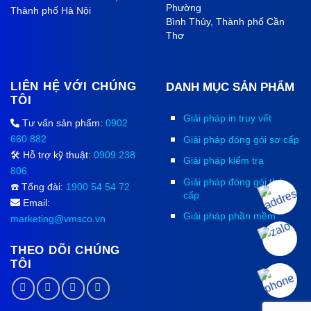
Phường
Thành phố Hà Nội
Bình Thủy, Thành phố
Cần
Thơ
LIÊN HỆ VỚI CHÚNG
DANH MỤC SẢN PHẨM
TÔI
Giải pháp in truy vết
Tư vấn sản phẩm:
0902
660 882
Giải pháp đóng gói sơ cấp
🛠️ Hỗ trợ kỹ thuật:
0909 238
Giải pháp kiểm tra
806
Giải pháp đóng gói thứ
☎️ Tổng đài:
1900 54 54 72
cấp
Email:
Giải pháp phần mềm
marketing@vmsco.vn
THEO DÕI CHÚNG
TÔI