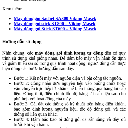
Xem thêm:
Máy đóng gói Sachet SA300 Viking Masek
Máy đóng gói stick ST800 – Viking Masek
Máy đóng gói Stick ST600 – Viking Masek
Hướng dẫn sử dụng
Nhìn chung, các
máy đóng gói định lượng tự động
đều có quy
trình sử dụng khá giống nhau. Để đảm bảo máy vận hành ổn định
và giảm thiểu sai số trong quá trình hoạt động, người dùng cần thực
hiện đúng các bước hướng dẫn sau đây.
Bước 1: Kết nối máy với nguồn điện và bật công tắc nguồn.
Bước 2: Công nhân đưa nguyên liệu vào buồng chứa hoặc
vận chuyển trực tiếp từ khâu chế biến thông qua băng tải cấp
liệu. Đồng thời, điều chỉnh tốc độ băng tải cấp liệu sao cho
phù hợp với hoạt động của máy.
Bước 3: Cài đặt các thông số kỹ thuật trên bảng điều khiển,
bao gồm định lượng nguyên liệu, tốc độ đóng gói, và các
thông số liên quan khác.
Bước 4: Đảm bảo bao bì đóng gói đã sẵn sàng và đầy đủ
trước khi vận hành.