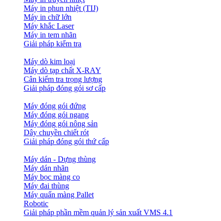
Máy in phun nhiệt (TIJ)
Máy in chữ lớn
Máy khắc Laser
Máy in tem nhãn
Giải pháp kiểm tra
Máy dò kim loại
Máy dò tạp chất X-RAY
Cân kiểm tra trọng lượng
Giải pháp đóng gói sơ cấp
Máy đóng gói đứng
Máy đóng gói ngang
Máy đóng gói nông sản
Dây chuyền chiết rót
Giải pháp đóng gói thứ cấp
Máy dán - Dựng thùng
Máy dán nhãn
Máy bọc màng co
Máy đai thùng
Máy quấn màng Pallet
Robotic
Giải pháp phần mềm quản lý sản xuất VMS 4.1