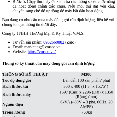
Bước 5: Chạy thử máy để kiểm tra các thông số và chức năng
đã hoạt động chính xác chưa. Nếu mọi thứ đạt yêu cầu,
chuyển sang chế độ tự động để máy bắt đầu hoạt động.
Bạn đang có nhu cầu mua máy đóng gói cân định lượng, liên hệ với
chúng tôi qua thông tin dưới đây:
Công ty TNHH Thương Mại & Kỹ Thuật V.M.S:
Tư vấn sản phẩm:
0902660882
(Zalo)
Email: marketing@vmsco.vn
Website:
https://vmsco.vn/
Thông số kỹ thuật của máy đóng gói cân định lượng
THÔNG SỐ KỸ THUẬT
M300
Tốc độ đóng gói
Lên đến 100 sản phẩm/ phút
Kích thước túi
300 x 400 (11.8″ x 15.75″)
1597 (Cao) x 2296 (Dài) x 1350
Kích thước máy
(Rộng) (mm)
6kVA (480V – 3 pha, 60Hz, 20
Nguồn điện
AMPS)
Trọng lượng
750kg