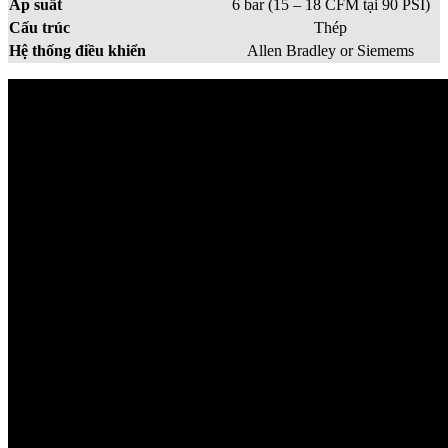
Áp suất
6 bar (15 – 18 CFM tại 90 PSI)
Cấu trúc
Thép
Hệ thống điều khiển
Allen Bradley or Siemems