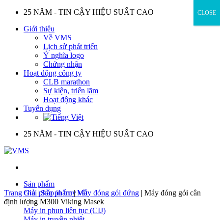
Skip
25 NĂM - TIN CẬY HIỆU SUẤT CAO
CLOSE
to
Giới thiệu
content
Về VMS
Lịch sử phát triển
Ý nghĩa logo
Chứng nhận
Hoạt động công ty
CLB marathon
Sự kiện, triển lãm
Hoạt động khác
Tuyển dụng
25 NĂM - TIN CẬY HIỆU SUẤT CAO
Sản phẩm
Trang chủ
Giải pháp in truy vết
|
Sản phẩm
|
Máy đóng gói đứng
|
Máy đóng gói cân
định lượng M300 Viking Masek
Máy in phun liên tục (CIJ)
Máy in truyền nhiệt