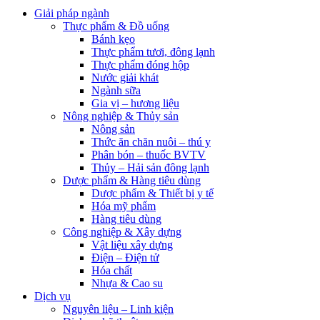
Giải pháp ngành
Thực phẩm & Đồ uống
Bánh kẹo
Thực phẩm tươi, đông lạnh
Thực phẩm đóng hộp
Nước giải khát
Ngành sữa
Gia vị – hương liệu
Nông nghiệp & Thủy sản
Nông sản
Thức ăn chăn nuôi – thú y
Phân bón – thuốc BVTV
Thủy – Hải sản đông lạnh
Dược phẩm & Hàng tiêu dùng
Dược phẩm & Thiết bị y tế
Hóa mỹ phẩm
Hàng tiêu dùng
Công nghiệp & Xây dựng
Vật liệu xây dựng
Điện – Điện tử
Hóa chất
Nhựa & Cao su
Dịch vụ
Nguyên liệu – Linh kiện