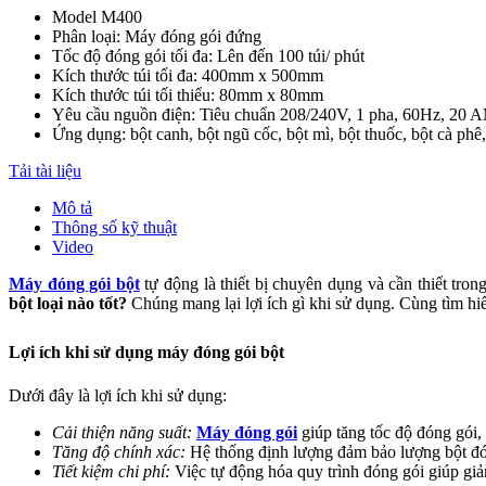
Model M400
Phân loại: Máy đóng gói đứng
Tốc độ đóng gói tối đa: Lên đến 100 túi/ phút
Kích thước túi tối đa: 400mm x 500mm
Kích thước túi tối thiểu: 80mm x 80mm
Yêu cầu nguồn điện: Tiêu chuẩn 208/240V, 1 pha, 60Hz, 20
Ứng dụng:
bột canh, bột ngũ cốc, bột mì, bột thuốc, bột cà ph
Tải tài liệu
Mô tả
Thông số kỹ thuật
Video
Máy đóng gói bột
tự động là thiết bị chuyên dụng và cần thiết tr
bột loại nào tốt?
Chúng mang lại lợi ích gì khi sử dụng. Cùng tìm hiể
Lợi ích khi sử dụng máy đóng gói bột
Dưới đây là lợi ích khi sử dụng:
Cải thiện năng suất:
Máy đóng gói
giúp tăng tốc độ đóng gói, 
Tăng độ chính xác:
Hệ thống định lượng đảm bảo lượng bột đóng
Tiết kiệm chi phí:
Việc tự động hóa quy trình đóng gói giúp giảm