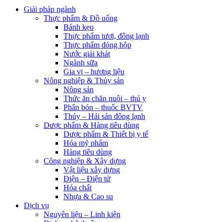
Giải pháp ngành
Thực phẩm & Đồ uống
Bánh kẹo
Thực phẩm tươi, đông lạnh
Thực phẩm đóng hộp
Nước giải khát
Ngành sữa
Gia vị – hương liệu
Nông nghiệp & Thủy sản
Nông sản
Thức ăn chăn nuôi – thú y
Phân bón – thuốc BVTV
Thủy – Hải sản đông lạnh
Dược phẩm & Hàng tiêu dùng
Dược phẩm & Thiết bị y tế
Hóa mỹ phẩm
Hàng tiêu dùng
Công nghiệp & Xây dựng
Vật liệu xây dựng
Điện – Điện tử
Hóa chất
Nhựa & Cao su
Dịch vụ
Nguyên liệu – Linh kiện