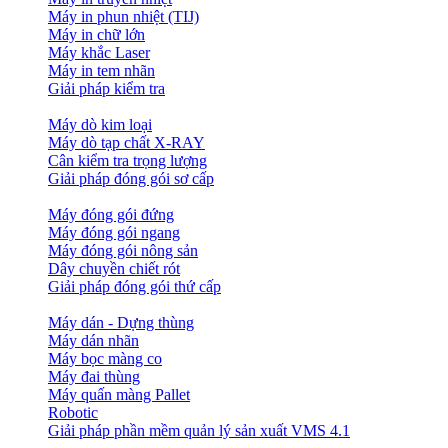
Máy in phun nhiệt (TIJ)
Máy in chữ lớn
Máy khắc Laser
Máy in tem nhãn
Giải pháp kiểm tra
Máy dò kim loại
Máy dò tạp chất X-RAY
Cân kiểm tra trọng lượng
Giải pháp đóng gói sơ cấp
Máy đóng gói đứng
Máy đóng gói ngang
Máy đóng gói nông sản
Dây chuyền chiết rót
Giải pháp đóng gói thứ cấp
Máy dán - Dựng thùng
Máy dán nhãn
Máy bọc màng co
Máy đai thùng
Máy quấn màng Pallet
Robotic
Giải pháp phần mềm quản lý sản xuất VMS 4.1