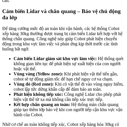
cần.
Cảm biến Lidar và chắn quang – Bảo vệ chủ động
đa lớp
Để tăng cường mức độ an toàn khi vận hành, các hệ thống Cobot
xếp hàng 30kg thường được trang bị cảm biến Lidar kết hợp với hệ
thống chắn quang. Công nghệ này giúp Cobot phát hiện chuyển
động trong khu vực làm việc và phản ứng kịp thời trước các tình
huống bất ngờ.
Cảm biến Lidar giám sát khu vực làm việc:
Hệ thống quét
không gian liên tục để phát hiện sự xuất hiện của con người
hoặc vật thể.
Vùng vàng (Yellow zone):
Khi phát hiện vật thể tiến gần,
cobot sẽ tự động giảm tốc để hạn chế nguy cơ va chạm.
Vùng đỏ (Red zone):
Khi có vật thể đi vào vùng nguy hiểm,
cobot lập tức dừng khẩn cấp để đảm bảo an toàn.
Phát hiện không tiếp xúc:
Công nghệ Lidar cho phép phát
hiện vật thể từ xa mà không cần tiếp xúc trực tiếp.
Kết hợp chắn quang an toàn:
Hệ thống màn chắn quang
giúp tạo thêm lớp bảo vệ khi con người tiếp cận khu vực vận
hành của Cobot.
Nhờ cơ chế an toàn không tiếp xúc, Cobot xếp hàng hóa 30kg có