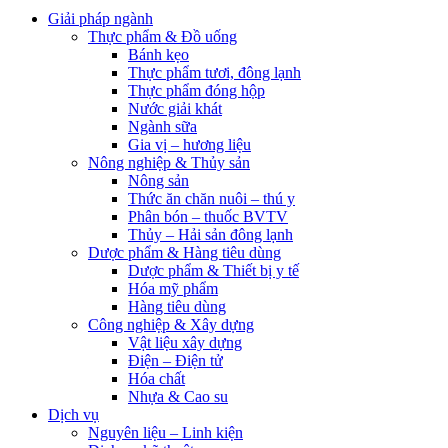
Giải pháp ngành
Thực phẩm & Đồ uống
Bánh kẹo
Thực phẩm tươi, đông lạnh
Thực phẩm đóng hộp
Nước giải khát
Ngành sữa
Gia vị – hương liệu
Nông nghiệp & Thủy sản
Nông sản
Thức ăn chăn nuôi – thú y
Phân bón – thuốc BVTV
Thủy – Hải sản đông lạnh
Dược phẩm & Hàng tiêu dùng
Dược phẩm & Thiết bị y tế
Hóa mỹ phẩm
Hàng tiêu dùng
Công nghiệp & Xây dựng
Vật liệu xây dựng
Điện – Điện tử
Hóa chất
Nhựa & Cao su
Dịch vụ
Nguyên liệu – Linh kiện