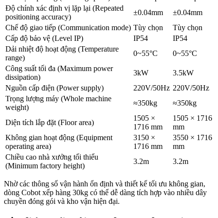
Độ chính xác định vị lặp lại (Repeated
±0.04mm
±0.04mm
positioning accuracy)
Chế độ giao tiếp (Communication mode)
Tùy chọn
Tùy chọn
Cấp độ bảo vệ (Level IP)
IP54
IP54
Dải nhiệt độ hoạt động (Temperature
0~55°C
0~55°C
range)
Công suất tối đa (Maximum power
3kW
3.5kW
dissipation)
Nguồn cấp điện (Power supply)
220V/50Hz
220V/50Hz
Trọng lượng máy (Whole machine
≈350kg
≈350kg
weight)
1505 ×
1505 × 1716
Diện tích lắp đặt (Floor area)
1716 mm
mm
Không gian hoạt động (Equipment
3150 ×
3550 × 1716
operating area)
1716 mm
mm
Chiều cao nhà xưởng tối thiểu
3.2m
3.2m
(Minimum factory height)
Nhờ các thông số vận hành ổn định và thiết kế tối ưu không gian,
dòng Cobot xếp hàng 30kg có thể dễ dàng tích hợp vào nhiều dây
chuyền đóng gói và kho vận hiện đại.