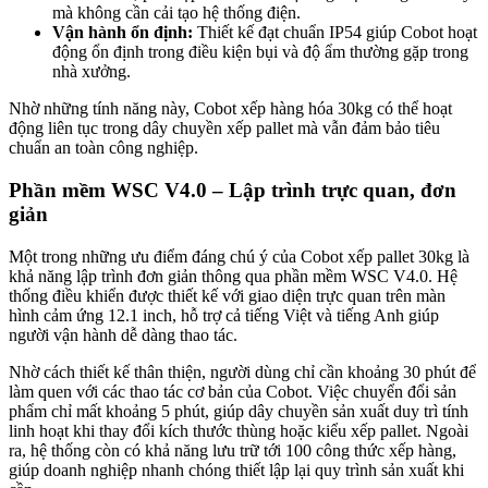
mà không cần cải tạo hệ thống điện.
Vận hành ổn định:
Thiết kế đạt chuẩn IP54 giúp Cobot hoạt
động ổn định trong điều kiện bụi và độ ẩm thường gặp trong
nhà xưởng.
Nhờ những tính năng này, Cobot xếp hàng hóa 30kg có thể hoạt
động liên tục trong dây chuyền xếp pallet mà vẫn đảm bảo tiêu
chuẩn an toàn công nghiệp.
Phần mềm WSC V4.0 – Lập trình trực quan, đơn
giản
Một trong những ưu điểm đáng chú ý của Cobot xếp pallet 30kg là
khả năng lập trình đơn giản thông qua phần mềm WSC V4.0. Hệ
thống điều khiển được thiết kế với giao diện trực quan trên màn
hình cảm ứng 12.1 inch, hỗ trợ cả tiếng Việt và tiếng Anh giúp
người vận hành dễ dàng thao tác.
Nhờ cách thiết kế thân thiện, người dùng chỉ cần khoảng 30 phút để
làm quen với các thao tác cơ bản của Cobot. Việc chuyển đổi sản
phẩm chỉ mất khoảng 5 phút, giúp dây chuyền sản xuất duy trì tính
linh hoạt khi thay đổi kích thước thùng hoặc kiểu xếp pallet. Ngoài
ra, hệ thống còn có khả năng lưu trữ tới 100 công thức xếp hàng,
giúp doanh nghiệp nhanh chóng thiết lập lại quy trình sản xuất khi