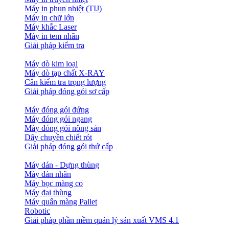
Máy in phun nhiệt (TIJ)
Máy in chữ lớn
Máy khắc Laser
Máy in tem nhãn
Giải pháp kiểm tra
Máy dò kim loại
Máy dò tạp chất X-RAY
Cân kiểm tra trọng lượng
Giải pháp đóng gói sơ cấp
Máy đóng gói đứng
Máy đóng gói ngang
Máy đóng gói nông sản
Dây chuyền chiết rót
Giải pháp đóng gói thứ cấp
Máy dán - Dựng thùng
Máy dán nhãn
Máy bọc màng co
Máy đai thùng
Máy quấn màng Pallet
Robotic
Giải pháp phần mềm quản lý sản xuất VMS 4.1