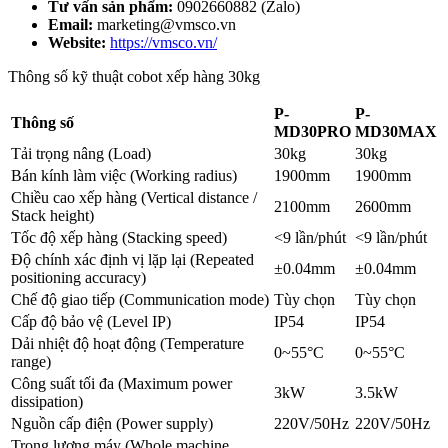
Tư vấn sản phẩm:
0902660882
(Zalo)
Email:
marketing@vmsco.vn
Website:
https://vmsco.vn/
Thông số kỹ thuật cobot xếp hàng 30kg
P-
P-
Thông số
MD30PRO
MD30MAX
Tải trọng nâng (Load)
30kg
30kg
Bán kính làm việc (Working radius)
1900mm
1900mm
Chiều cao xếp hàng (Vertical distance /
2100mm
2600mm
Stack height)
Tốc độ xếp hàng (Stacking speed)
<9 lần/phút
<9 lần/phút
Độ chính xác định vị lặp lại (Repeated
±0.04mm
±0.04mm
positioning accuracy)
Chế độ giao tiếp (Communication mode)
Tùy chọn
Tùy chọn
Cấp độ bảo vệ (Level IP)
IP54
IP54
Dải nhiệt độ hoạt động (Temperature
0~55°C
0~55°C
range)
Công suất tối đa (Maximum power
3kW
3.5kW
dissipation)
Nguồn cấp điện (Power supply)
220V/50Hz
220V/50Hz
Trọng lượng máy (Whole machine