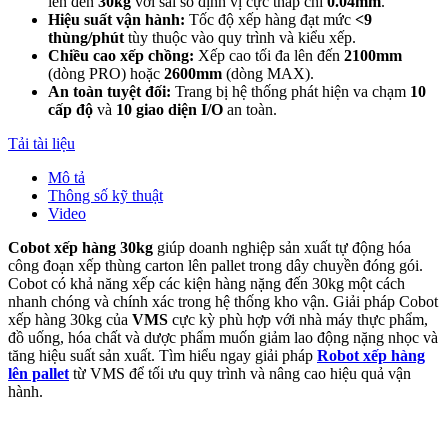
lên đến
30kg
với sai số định vị cực thấp chỉ
0.04mm
.
Hiệu suất vận hành:
Tốc độ xếp hàng đạt mức
<9
thùng/phút
tùy thuộc vào quy trình và kiểu xếp.
Chiều cao xếp chồng:
Xếp cao tối đa lên đến
2100mm
(dòng PRO) hoặc
2600mm
(dòng MAX).
An toàn tuyệt đối:
Trang bị hệ thống phát hiện va chạm
10
cấp độ
và
10 giao diện I/O
an toàn.
Tải tài liệu
Mô tả
Thông số kỹ thuật
Video
Cobot xếp hàng 30kg
giúp doanh nghiệp sản xuất tự động hóa
công đoạn xếp thùng carton lên pallet trong dây chuyền đóng gói.
Cobot có khả năng xếp các kiện hàng nặng đến 30kg một cách
nhanh chóng và chính xác trong hệ thống kho vận. Giải pháp Cobot
xếp hàng 30kg của
VMS
cực kỳ phù hợp với nhà máy thực phẩm,
đồ uống, hóa chất và dược phẩm muốn giảm lao động nặng nhọc và
tăng hiệu suất sản xuất. Tìm hiểu ngay giải pháp
Robot xếp hàng
lên pallet
từ VMS để tối ưu quy trình và nâng cao hiệu quả vận
hành.