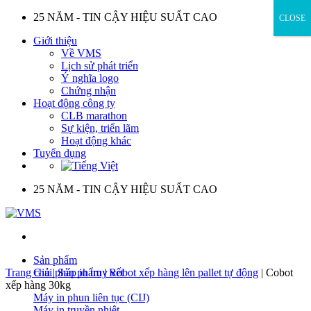
Skip
25 NĂM - TIN CẬY HIỆU SUẤT CAO
CLOSE
to
Giới thiệu
content
Về VMS
Lịch sử phát triển
Ý nghĩa logo
Chứng nhận
Hoạt động công ty
CLB marathon
Sự kiện, triển lãm
Hoạt động khác
Tuyển dụng
25 NĂM - TIN CẬY HIỆU SUẤT CAO
Sản phẩm
Trang chủ
Giải pháp in truy vết
|
Sản phẩm
|
Robot xếp hàng lên pallet tự động
|
Cobot
xếp hàng 30kg
Máy in phun liên tục (CIJ)
Máy in truyền nhiệt