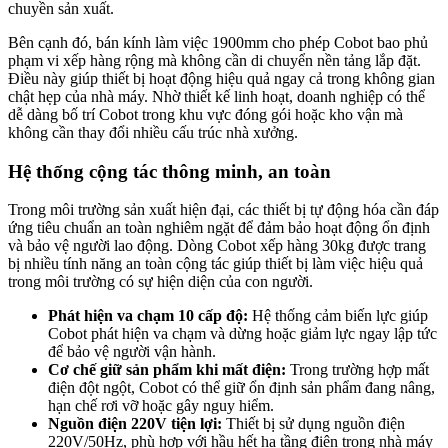
chuyền sản xuất.
Bên cạnh đó, bán kính làm việc 1900mm cho phép Cobot bao phủ
phạm vi xếp hàng rộng mà không cần di chuyển nền tảng lắp đặt.
Điều này giúp thiết bị hoạt động hiệu quả ngay cả trong không gian
chật hẹp của nhà máy. Nhờ thiết kế linh hoạt, doanh nghiệp có thể
dễ dàng bố trí Cobot trong khu vực đóng gói hoặc kho vận mà
không cần thay đổi nhiều cấu trúc nhà xưởng.
Hệ thống cộng tác thông minh, an toàn
Trong môi trường sản xuất hiện đại, các thiết bị tự động hóa cần đáp
ứng tiêu chuẩn an toàn nghiêm ngặt để đảm bảo hoạt động ổn định
và bảo vệ người lao động. Dòng Cobot xếp hàng 30kg được trang
bị nhiều tính năng an toàn cộng tác giúp thiết bị làm việc hiệu quả
trong môi trường có sự hiện diện của con người.
Phát hiện va chạm 10 cấp độ:
Hệ thống cảm biến lực giúp
Cobot phát hiện va chạm và dừng hoặc giảm lực ngay lập tức
để bảo vệ người vận hành.
Cơ chế giữ sản phẩm khi mất điện:
Trong trường hợp mất
điện đột ngột, Cobot có thể giữ ổn định sản phẩm đang nâng,
hạn chế rơi vỡ hoặc gây nguy hiểm.
Nguồn điện 220V tiện lợi:
Thiết bị sử dụng nguồn điện
220V/50Hz, phù hợp với hầu hết hạ tầng điện trong nhà máy