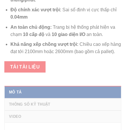
Độ chính xác vượt trội:
Sai số định vị cực thấp chỉ
0.04mm
An toàn chủ động:
Trang bị hệ thống phát hiện va
chạm
10 cấp độ
và
10 giao diện I/O
an toàn.
Khả năng xếp chồng vượt trội:
Chiều cao xếp hàng
đạt tới 2100mm hoặc 2600mm (bao gồm cả pallet).
TẢI TÀI LIỆU
MÔ TẢ
THÔNG SỐ KỸ THUẬT
VIDEO