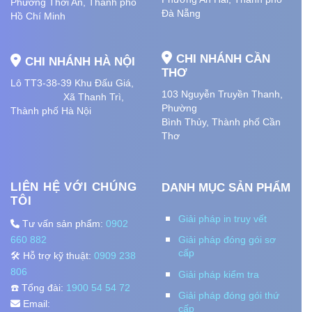
Phường Thới An, Thành phố
Đà Nẵng
Hồ Chí Minh
CHI NHÁNH CẦN
CHI NHÁNH HÀ NỘI
THƠ
Lô TT3-38-39 Khu Đấu Giá,
103 Nguyễn Truyền Thanh,
Xã Thanh Trì,
Phường
Thành phố Hà Nội
Bình Thủy, Thành phố
Cần
Thơ
LIÊN HỆ VỚI CHÚNG
DANH MỤC SẢN PHẨM
TÔI
Giải pháp in truy vết
Tư vấn sản phẩm:
0902
660 882
Giải pháp đóng gói sơ
cấp
🛠️ Hỗ trợ kỹ thuật:
0909 238
806
Giải pháp kiểm tra
☎️ Tổng đài:
1900 54 54 72
Giải pháp đóng gói thứ
Email:
cấp