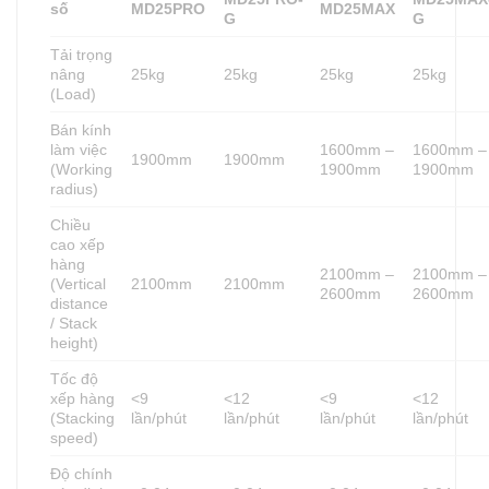
số
MD25PRO
MD25MAX
G
G
Tải trọng
nâng
25kg
25kg
25kg
25kg
(Load)
Bán kính
làm việc
1600mm –
1600mm –
1900mm
1900mm
(Working
1900mm
1900mm
radius)
Chiều
cao xếp
hàng
2100mm –
2100mm –
(Vertical
2100mm
2100mm
2600mm
2600mm
distance
/ Stack
height)
Tốc độ
xếp hàng
<9
<12
<9
<12
(Stacking
lần/phút
lần/phút
lần/phút
lần/phút
speed)
Độ chính