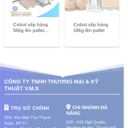
Cobot xếp hàng
Cobot xếp hàng
50kg lên pallet
16kg lên pallet
Series P-MD-50
CÔNG TY TNHH THƯƠNG MẠI & KỸ
THUẬT V.M.S
CHI NHÁNH ĐÀ
TRỤ SỞ CHÍNH
NẴNG
3D4, Khu Biệt Thự Thạnh
630 - 632 Ngô Quyền,
Xuân, KP 57,
Phường An Hải
, Thành phố