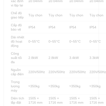
xác định
±0.04mm
±0.04mm
±0.04mm
±0.04mm
vị lặp lại
Chế độ
Tùy chọn
Tùy chọn
Tùy chọn
Tùy chọn
giao tiếp
Cấp độ
IP54
IP54
IP54
IP54
bảo vệ
Dải nhiệt
độ hoạt
0~55°C
0~55°C
0~55°C
0~55°C
động
Công
suất tối
2.8kW
2.8kW
3.4kW
3.3kW
đa
Nguồn
220V/50Hz
220V/50Hz
220V/50Hz
220V/50H
cấp điện
Trọng
lượng
≈350kg
≈350kg
≈350kg
≈350kg
máy
Diện tích
1505 ×
1505 ×
1505 ×
1505 ×
lắp đặt
1716 mm
1716 mm
1716 mm
1716 mm