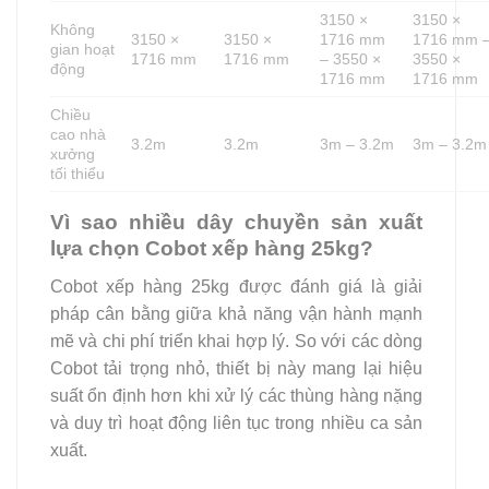
3150 ×
3150 ×
Không
3150 ×
3150 ×
1716 mm
1716 mm 
gian hoạt
1716 mm
1716 mm
– 3550 ×
3550 ×
động
1716 mm
1716 mm
Chiều
cao nhà
3.2m
3.2m
3m – 3.2m
3m – 3.2m
xưởng
tối thiểu
Vì sao nhiều dây chuyền sản xuất
lựa chọn Cobot xếp hàng 25kg?
Cobot xếp hàng 25kg được đánh giá là giải
pháp cân bằng giữa khả năng vận hành mạnh
mẽ và chi phí triển khai hợp lý. So với các dòng
Cobot tải trọng nhỏ, thiết bị này mang lại hiệu
suất ổn định hơn khi xử lý các thùng hàng nặng
và duy trì hoạt động liên tục trong nhiều ca sản
xuất.