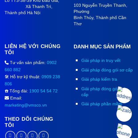
Lô TT3-38-39 Khu Đấu Giá,
103 Nguyễn Truyền Thanh,
Xã Thanh Trì,
Phường
Thành phố Hà Nội
Bình Thủy, Thành phố
Cần
Thơ
LIÊN HỆ VỚI CHÚNG
DANH MỤC SẢN PHẨM
TÔI
Giải pháp in truy vết
Tư vấn sản phẩm:
0902
660 882
Giải pháp đóng gói sơ cấp
🛠️ Hỗ trợ kỹ thuật:
0909 238
Giải pháp kiểm tra
806
Giải pháp đóng gói thứ
☎️ Tổng đài:
1900 54 54 72
cấp
Email:
Giải pháp phần mềm
marketing@vmsco.vn
THEO DÕI CHÚNG
TÔI