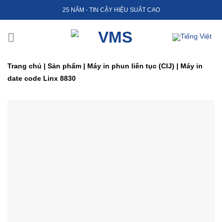
Skip
25 NĂM - TIN CẬY HIỆU SUẤT CAO
to
content
Trang chủ
|
Sản phẩm
|
Máy in phun liên tục (CIJ)
|
Máy in
date code Linx 8830