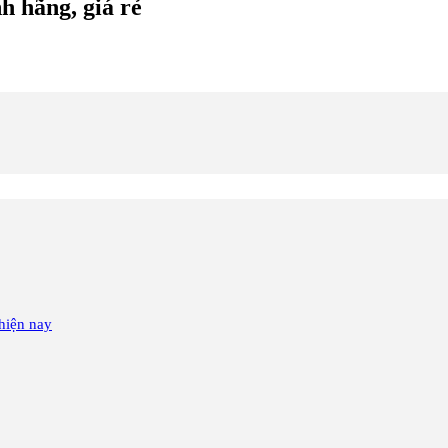
h hãng, giá rẻ
hiện nay