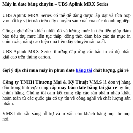
Máy in date băng chuyền – UBS Aplink MRX Series
UBS Aplink MRX Series có thể dễ dàng được lắp đặt và tích hợp
vào bất kỳ vị trí nào trên dây chuyền sản xuất của các doanh nghiệp.
Công nghệ điều khiển nhiệt độ và lượng mực in tiên tiến giúp đảm
bảo tiêu thụ mực liên tục thấp, đồng thời đảm bảo các tia mực in
chính xác, nâng cao hiệu quả trên dây chuyền sản xuất.
UBS Aplink MRX Series thường đáp ứng các bản in có độ phân
giải cao trên thùng carton.
Gợi ý địa chỉ mua máy in phun date
băng tải
chất lượng, giá rẻ
Công ty TNHH Thương Mại & Kỹ Thuật V.M.S
là đơn vị hàng
đầu trong lĩnh vực cung cấp
máy bắn date băng tải giá rẻ
uy tín,
chính hãng. Chúng tôi cam kết cung cấp các sản phẩm nhập khẩu
hoàn toàn từ các quốc gia có uy tín về công nghệ và chất lượng sản
phẩm.
VMS luôn sẵn sàng hỗ trợ và tư vấn cho khách hàng mọi lúc mọi
nơi.