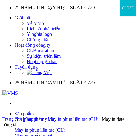
Skip
25 NĂM - TIN CẬY HIỆU SUẤT CAO
CLOSE
to
Giới thiệu
content
Về VMS
Lịch sử phát triển
Ý nghĩa logo
Chứng nhận
Hoạt động công ty
CLB marathon
Sự kiện, triển lãm
Hoạt động khác
Tuyển dụng
25 NĂM - TIN CẬY HIỆU SUẤT CAO
Sản phẩm
Trang chủ
Giải pháp in truy vết
|
Sản phẩm
|
Máy in phun liên tục (CIJ)
|
Máy in date
băng tải
Máy in phun liên tục (CIJ)
Máy in truyền nhiệt