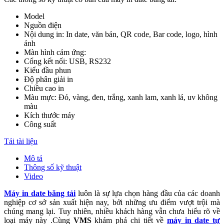
Model
Nguồn điện
Nội dung in: In date, văn bản, QR code, Bar code, logo, hình
ảnh
Màn hình cảm ứng:
Cổng kết nối: USB, RS232
Kiểu đầu phun
Độ phân giải in
Chiều cao in
Màu mực: Đỏ, vàng, đen, trắng, xanh lam, xanh lá, uv không
màu
Kích thước máy
Công suất
Tải tài liệu
Mô tả
Thông số kỹ thuật
Video
Máy in date băng tải
luôn là sự lựa chọn hàng đầu của các doanh
nghiệp cơ sở sản xuất hiện nay, bởi những ưu điểm vượt trội mà
chúng mang lại. Tuy nhiên, nhiều khách hàng vẫn chưa hiểu rõ về
loại máy này .Cùng
VMS
khám phá chi tiết về
máy in date tự