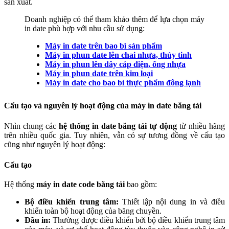
sản xuất.
Doanh nghiệp có thể tham khảo thêm để lựa chọn máy
in date phù hợp với nhu cầu sử dụng:
Máy in date trên bao bì sản phẩm
Máy in phun date lên chai nhựa, thủy tinh
Máy in phun lên dây cáp điện, ống nhựa
Máy in phun date trên kim loại
Máy in date cho bao bì thực phẩm đông lạnh
Cấu tạo và nguyên lý hoạt động của máy in date băng tải
Nhìn chung các
hệ thống in date băng tải tự động
từ nhiều hãng
trên nhiều quốc gia. Tuy nhiên, vẫn có sự tương đồng về cấu tạo
cũng như nguyên lý hoạt động:
Cấu tạo
Hệ thống
máy in date code băng tải
bao gồm:
Bộ điều khiển trung tâm:
Thiết lập nội dung in và điều
khiển toàn bộ hoạt động của băng chuyền.
Đầu in:
Thường được điều khiển bởi bộ điều khiển trung tâm