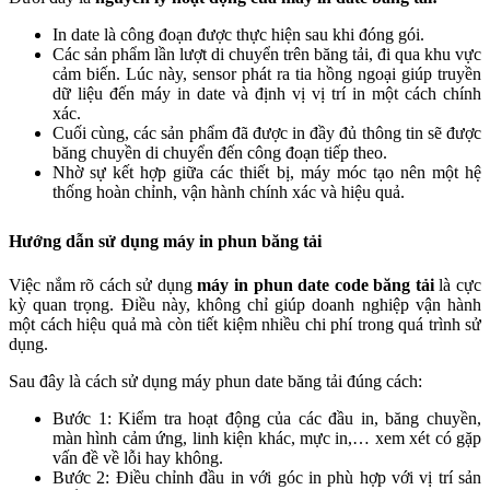
In date là công đoạn được thực hiện sau khi đóng gói.
Các sản phẩm lần lượt di chuyển trên băng tải, đi qua khu vực
cảm biến. Lúc này, sensor phát ra tia hồng ngoại giúp truyền
dữ liệu đến máy in date và định vị vị trí in một cách chính
xác.
Cuối cùng, các sản phẩm đã được in đầy đủ thông tin sẽ được
băng chuyền di chuyển đến công đoạn tiếp theo.
Nhờ sự kết hợp giữa các thiết bị, máy móc tạo nên một hệ
thống hoàn chỉnh, vận hành chính xác và hiệu quả.
Hướng dẫn sử dụng máy in phun băng tải
Việc nắm rõ cách sử dụng
máy in phun date code băng tải
là cực
kỳ quan trọng. Điều này, không chỉ giúp doanh nghiệp vận hành
một cách hiệu quả mà còn tiết kiệm nhiều chi phí trong quá trình sử
dụng.
Sau đây là cách sử dụng máy phun date băng tải đúng cách:
Bước 1: Kiểm tra hoạt động của các đầu in, băng chuyền,
màn hình cảm ứng, linh kiện khác, mực in,… xem xét có gặp
vấn đề về lỗi hay không.
Bước 2: Điều chỉnh đầu in với góc in phù hợp với vị trí sản