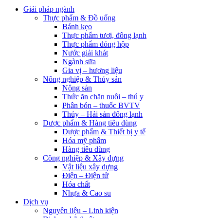
Giải pháp ngành
Thực phẩm & Đồ uống
Bánh kẹo
Thực phẩm tươi, đông lạnh
Thực phẩm đóng hộp
Nước giải khát
Ngành sữa
Gia vị – hương liệu
Nông nghiệp & Thủy sản
Nông sản
Thức ăn chăn nuôi – thú y
Phân bón – thuốc BVTV
Thủy – Hải sản đông lạnh
Dược phẩm & Hàng tiêu dùng
Dược phẩm & Thiết bị y tế
Hóa mỹ phẩm
Hàng tiêu dùng
Công nghiệp & Xây dựng
Vật liệu xây dựng
Điện – Điện tử
Hóa chất
Nhựa & Cao su
Dịch vụ
Nguyên liệu – Linh kiện