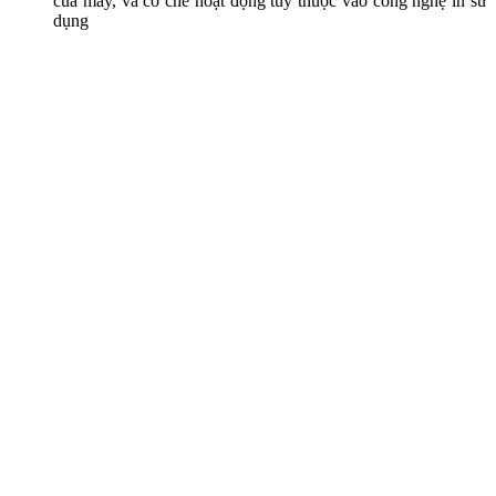
của máy, và cơ chế hoạt động tùy thuộc vào công nghệ in sử
dụng