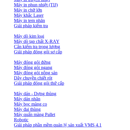
Máy in phun nhiệt (TIJ)
Máy in chữ lớn
Máy khắc Laser
Máy in tem nhãn
Giải pháp kiểm tra
Máy dò kim loại
Máy dò tạp chất X-RAY
Cân kiểm tra trọng lượng
Giải pháp đóng gói sơ cấp
Máy đóng gói đứng
Máy đóng gói ngang
Máy đóng gói nông sản
Dây chuyền chiết rót
Giải pháp đóng gói thứ cấp
Máy dán - Dựng thùng
Máy dán nhãn
Máy bọc màng co
Máy đai thùng
Máy quấn màng Pallet
Robotic
Giải pháp phần mềm quản lý sản xuất VMS 4.1