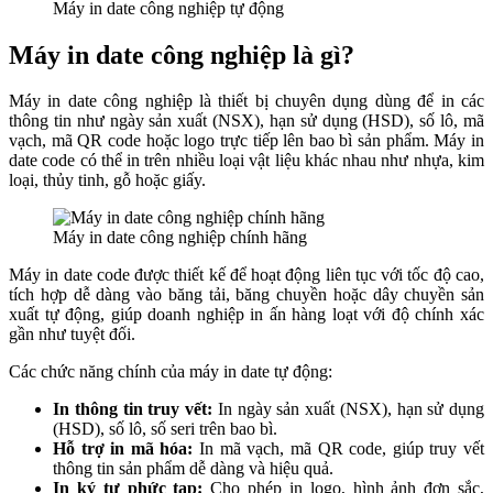
Máy in date công nghiệp tự động
Máy in date công nghiệp là gì?
Máy in date công nghiệp là thiết bị chuyên dụng dùng để in các
thông tin như ngày sản xuất (NSX), hạn sử dụng (HSD), số lô, mã
vạch, mã QR code hoặc logo trực tiếp lên bao bì sản phẩm. Máy in
date code có thể in trên nhiều loại vật liệu khác nhau như nhựa, kim
loại, thủy tinh, gỗ hoặc giấy.
Máy in date công nghiệp chính hãng
Máy in date code được thiết kế để hoạt động liên tục với tốc độ cao,
tích hợp dễ dàng vào băng tải, băng chuyền hoặc dây chuyền sản
xuất tự động, giúp doanh nghiệp in ấn hàng loạt với độ chính xác
gần như tuyệt đối.
Các chức năng chính của máy in date tự động:
In thông tin truy vết:
In ngày sản xuất (NSX), hạn sử dụng
(HSD), số lô, số seri trên bao bì.
Hỗ trợ in mã hóa:
In mã vạch, mã QR code, giúp truy vết
thông tin sản phẩm dễ dàng và hiệu quả.
In ký tự phức tạp:
Cho phép in logo, hình ảnh đơn sắc,