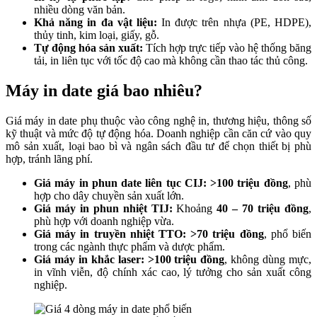
nhiều dòng văn bản.
Khả năng in đa vật liệu:
In được trên nhựa (PE, HDPE),
thủy tinh, kim loại, giấy, gỗ.
Tự động hóa sản xuất:
Tích hợp trực tiếp vào hệ thống băng
tải, in liên tục với tốc độ cao mà không cần thao tác thủ công.
Máy in date giá bao nhiêu?
Giá máy in date phụ thuộc vào công nghệ in, thương hiệu, thông số
kỹ thuật và mức độ tự động hóa. Doanh nghiệp cần căn cứ vào quy
mô sản xuất, loại bao bì và ngân sách đầu tư để chọn thiết bị phù
hợp, tránh lãng phí.
Giá máy in phun date liên tục CIJ:
>100 triệu đồng
, phù
hợp cho dây chuyền sản xuất lớn.
Giá máy in phun nhiệt TIJ:
Khoảng
40 – 70 triệu đồng
,
phù hợp với doanh nghiệp vừa.
Giá máy in truyền nhiệt TTO: >70 triệu đồng
, phổ biến
trong các ngành thực phẩm và dược phẩm.
Giá máy in khắc laser: >100 triệu đồng
, không dùng mực,
in vĩnh viễn, độ chính xác cao, lý tưởng cho sản xuất công
nghiệp.