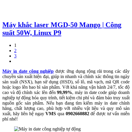
Máy khắc laser MGD-50 Mango | Công
suất 50W, Linux P9
1
2
3
Máy in date công nghiệp
được ứng dụng rộng rãi trong các dây
chuyền sản xuất hiện đại, giúp in nhanh và chính xác thông tin ngày
sản xuất (NSX), hạn sử dụng (HSD), số lô, mã vạch, mã QR code
hoặc logo lên bao bì sản phẩm. Với khả năng vận hành 24/7, tốc độ
cao và độ chính xác lên đến
99,99%
, máy in date code giúp doanh
nghiệp tự động hóa quy trình, tiết kiệm chi phí và đảm bảo truy xuất
nguồn gốc sản phẩm. Nếu bạn đang tìm kiếm máy in date chính
hãng, chất lượng cao, phù hợp với nhiều vật liệu và quy mô sản
xuất, hãy liên hệ ngay
VMS
qua
0902660882
để được tư vấn miễn
phí nhé!