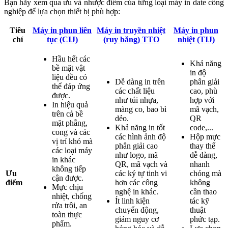
Bạn hãy xem qua ưu và nhược điểm của từng loại máy in date công
nghiệp để lựa chọn thiết bị phù hợp:
Tiêu
Máy in phun liên
Máy in truyền nhiệt
Máy in phun
chí
tục (CIJ)
(ruy băng) TTO
nhiệt (TIJ)
Hầu hết các
Khả năng
bề mặt vật
in độ
liệu đều có
Dễ dàng in trên
phân giải
thể đáp ứng
các chất liệu
cao, phù
được.
như túi nhựa,
hợp với
In hiệu quả
màng co, bao bì
mã vạch,
trên cả bề
dẻo.
QR
mặt phẳng,
Khả năng in tốt
code,...
cong và các
các hình ảnh độ
Hộp mực
vị trí khó mà
phân giải cao
thay thế
các loại máy
như logo, mã
dễ dàng,
in khác
QR, mã vạch và
nhanh
không tiếp
Ưu
các ký tự tinh vi
chóng mà
cận được.
điểm
hơn các công
không
Mực chịu
nghệ in khác.
cần thao
nhiệt, chống
Ít linh kiện
tác kỹ
rửa trôi, an
chuyển động,
thuật
toàn thực
giảm nguy cơ
phức tạp.
phẩm.