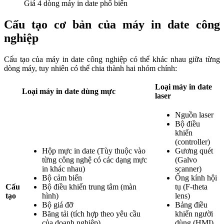
Giá 4 dòng máy in date phổ biến
Cấu tạo cơ bản của máy in date công
nghiệp
Cấu tạo của máy in date công nghiệp có thể khác nhau giữa từng
dòng máy,
tuy nhiên có thể chia thành hai nhóm chính:
Loại máy in date
Loại máy in date dùng mực
laser
Nguồn laser
Bộ điều
khiển
(controller)
Hộp mực in date (Tùy thuộc vào
Gương quét
từng công nghệ có các dạng mực
(Galvo
in khác nhau)
scanner)
Bộ cảm biến
Ống kính hội
Cấu
Bộ điều khiển trung tâm (màn
tụ (F-theta
tạo
hình)
lens)
Bộ giá đỡ
Bảng điều
Băng tải (tích hợp theo yêu cầu
khiển người
của doanh nghiệp)
dùng (HMI)