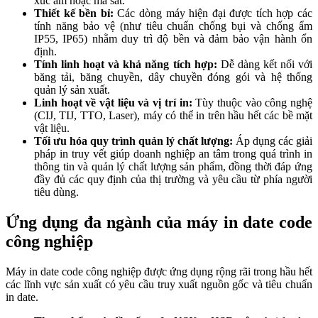
xúc ẩm hoặc ma sát.
Thiết kế bền bỉ:
Các dòng máy hiện đại được tích hợp các
tính năng bảo vệ (như tiêu chuẩn chống bụi và chống ẩm
IP55, IP65) nhằm duy trì độ bền và đảm bảo vận hành ổn
định.
Tính linh hoạt và khả năng tích hợp:
Dễ dàng kết nối với
băng tải, băng chuyền, dây chuyền đóng gói và hệ thống
quản lý sản xuất.
Linh hoạt về vật liệu và vị trí in:
Tùy thuộc vào công nghệ
(CIJ, TIJ, TTO, Laser), máy có thể in trên hầu hết các bề mặt
vật liệu.
Tối ưu hóa quy trình quản lý chất lượng:
Áp dụng các giải
pháp in truy vết giúp doanh nghiệp an tâm trong quá trình in
thông tin và quản lý chất lượng sản phẩm, đồng thời đáp ứng
đầy đủ các quy định của thị trường và yêu cầu từ phía người
tiêu dùng.
Ứng dụng đa ngành của máy in date code
công nghiệp
Máy in date code công nghiệp được ứng dụng rộng rãi trong hầu hết
các lĩnh vực sản xuất có yêu cầu truy xuất nguồn gốc và tiêu chuẩn
in date.