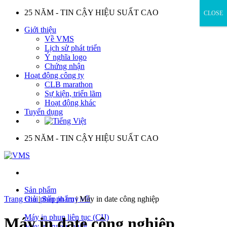
Skip
25 NĂM - TIN CẬY HIỆU SUẤT CAO
CLOSE
to
Giới thiệu
content
Về VMS
Lịch sử phát triển
Ý nghĩa logo
Chứng nhận
Hoạt động công ty
CLB marathon
Sự kiện, triển lãm
Hoạt động khác
Tuyển dụng
25 NĂM - TIN CẬY HIỆU SUẤT CAO
Sản phẩm
Trang chủ
Giải pháp in truy vết
|
Sản phẩm
|
Máy in date công nghiệp
Máy in phun liên tục (CIJ)
Máy in date công nghiệp
Máy in truyền nhiệt