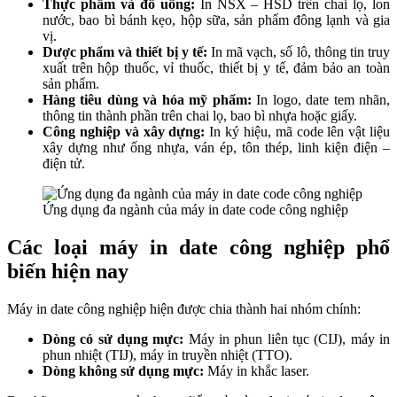
Thực phẩm và đồ uống:
In NSX – HSD trên chai lọ, lon
nước, bao bì bánh kẹo, hộp sữa, sản phẩm đông lạnh và gia
vị.
Dược phẩm và thiết bị y tế:
In mã vạch, số lô, thông tin truy
xuất trên hộp thuốc, vỉ thuốc, thiết bị y tế, đảm bảo an toàn
sản phẩm.
Hàng tiêu dùng và hóa mỹ phẩm:
In logo, date tem nhãn,
thông tin thành phần trên chai lọ, bao bì nhựa hoặc giấy.
Công nghiệp và xây dựng:
In ký hiệu, mã code lên vật liệu
xây dựng như ống nhựa, ván ép, tôn thép, linh kiện điện –
điện tử.
Ứng dụng đa ngành của máy in date code công nghiệp
Các loại máy in date công nghiệp phổ
biến hiện nay
Máy in date công nghiệp hiện được chia thành hai nhóm chính:
Dòng có sử dụng mực:
Máy in phun liên tục (CIJ), máy in
phun nhiệt (TIJ), máy in truyền nhiệt (TTO).
Dòng không sử dụng mực:
Máy in khắc laser.