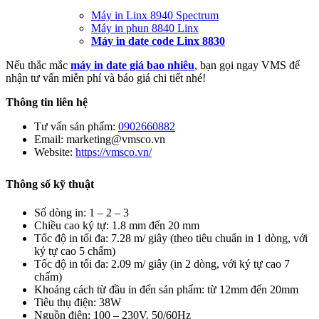
Máy in Linx 8940 Spectrum
Máy in phun 8840 Linx
Máy in date code Linx 8830
Nếu thắc mắc
máy in date giá bao nhiêu
, bạn gọi ngay VMS để
nhận tư vấn miễn phí và báo giá chi tiết nhé!
Thông tin liên hệ
Tư vấn sản phẩm:
0902660882
Email: marketing@vmsco.vn
Website:
https://vmsco.vn/
Thông số kỹ thuật
Số dòng in: 1 – 2 – 3
Chiều cao ký tự: 1.8 mm đến 20 mm
Tốc độ in tối đa: 7.28 m/ giây (theo tiêu chuẩn in 1 dòng, với
ký tự cao 5 chấm)
Tốc độ in tối đa: 2.09 m/ giây (in 2 dòng, với ký tự cao 7
chấm)
Khoảng cách từ đầu in đến sản phẩm: từ 12mm đến 20mm
Tiêu thụ điện: 38W
Nguồn điện: 100 – 230V, 50/60Hz