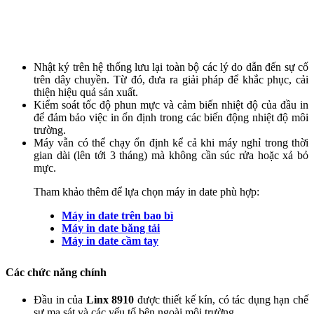
Nhật ký trên hệ thống lưu lại toàn bộ các lý do dẫn đến sự cố
trên dây chuyền. Từ đó, đưa ra giải pháp để khắc phục, cải
thiện hiệu quả sản xuất.
Kiểm soát tốc độ phun mực và cảm biến nhiệt độ của đầu in
để đảm bảo việc in ổn định trong các biến động nhiệt độ môi
trường.
Máy vẫn có thể chạy ổn định kể cả khi máy nghỉ trong thời
gian dài (lên tới 3 tháng) mà không cần súc rửa hoặc xả bỏ
mực.
Tham khảo thêm để lựa chọn máy in date phù hợp:
Máy in date trên bao bì
Máy in date băng tải
Máy in date cầm tay​
Các chức năng chính
Đầu in của
Linx 8910
được thiết kế kín, có tác dụng hạn chế
sự ma sát và các yếu tố bên ngoài môi trường.