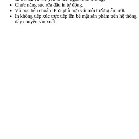
Chức năng súc rửa đầu in tự động.
Vỏ bọc tiêu chuẩn IP55 phù hợp với môi trường ẩm ướt.
In không tiếp xúc trực tiếp lên bề mặt sản phẩm trên hệ thống
dây chuyền sản xuất.