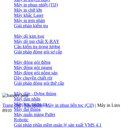
Máy in phun nhiệt (TIJ)
Máy in chữ lớn
Máy khắc Laser
Máy in tem nhãn
Giải pháp kiểm tra
Máy dò kim loại
Máy dò tạp chất X-RAY
Cân kiểm tra trọng lượng
Giải pháp đóng gói sơ cấp
Máy đóng gói đứng
Máy đóng gói ngang
Máy đóng gói nông sản
Dây chuyền chiết rót
Giải pháp đóng gói thứ cấp
Máy dán - Dựng thùng
Máy dán nhãn
Máy bọc màng co
Trang chủ
|
Sản phẩm
|
Máy in phun liên tục (CIJ)
|
Máy in Linx
Máy đai thùng
8910
Máy quấn màng Pallet
Robotic
Giải pháp phần mềm quản lý sản xuất VMS 4.1