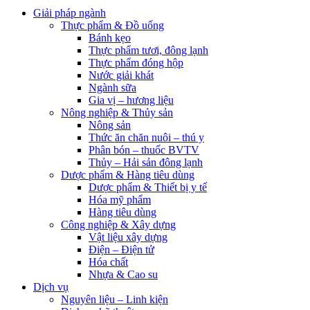
Giải pháp ngành
Thực phẩm & Đồ uống
Bánh kẹo
Thực phẩm tươi, đông lạnh
Thực phẩm đóng hộp
Nước giải khát
Ngành sữa
Gia vị – hương liệu
Nông nghiệp & Thủy sản
Nông sản
Thức ăn chăn nuôi – thú y
Phân bón – thuốc BVTV
Thủy – Hải sản đông lạnh
Dược phẩm & Hàng tiêu dùng
Dược phẩm & Thiết bị y tế
Hóa mỹ phẩm
Hàng tiêu dùng
Công nghiệp & Xây dựng
Vật liệu xây dựng
Điện – Điện tử
Hóa chất
Nhựa & Cao su
Dịch vụ
Nguyên liệu – Linh kiện