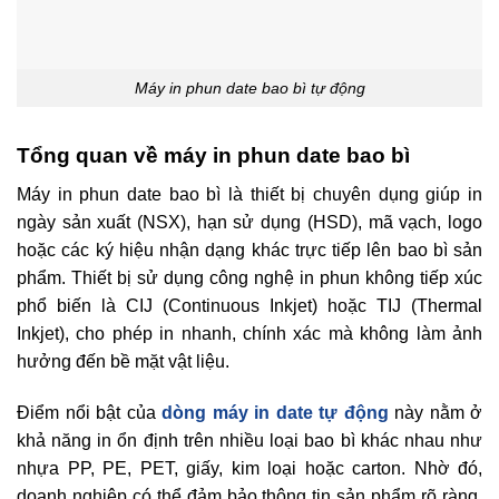
Máy in phun date bao bì tự động
Tổng quan về máy in phun date bao bì
Máy in phun date bao bì là thiết bị chuyên dụng giúp in
ngày sản xuất (NSX), hạn sử dụng (HSD), mã vạch, logo
hoặc các ký hiệu nhận dạng khác trực tiếp lên bao bì sản
phẩm. Thiết bị sử dụng công nghệ in phun không tiếp xúc
phổ biến là CIJ (Continuous Inkjet) hoặc TIJ (Thermal
Inkjet), cho phép in nhanh, chính xác mà không làm ảnh
hưởng đến bề mặt vật liệu.
Điểm nổi bật của
dòng máy in date tự động
này nằm ở
khả năng in ổn định trên nhiều loại bao bì khác nhau như
nhựa PP, PE, PET, giấy, kim loại hoặc carton. Nhờ đó,
doanh nghiệp có thể đảm bảo thông tin sản phẩm rõ ràng,