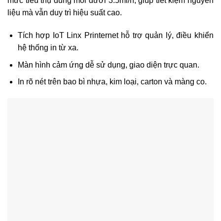
mức tiêu thụ dung môi dưới 3.5ml/h, giúp tiết kiệm nguyên
liệu mà vẫn duy trì hiệu suất cao.
Tích hợp IoT Linx Printernet hỗ trợ quản lý, điều khiển
hệ thống in từ xa.
Màn hình cảm ứng dễ sử dụng, giao diện trực quan.
In rõ nét trên bao bì nhựa, kim loại, carton và màng co.