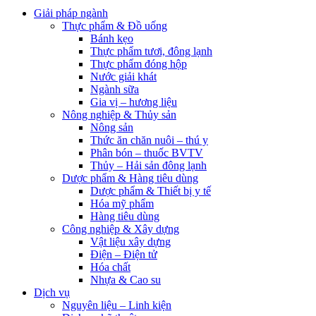
Giải pháp ngành
Thực phẩm & Đồ uống
Bánh kẹo
Thực phẩm tươi, đông lạnh
Thực phẩm đóng hộp
Nước giải khát
Ngành sữa
Gia vị – hương liệu
Nông nghiệp & Thủy sản
Nông sản
Thức ăn chăn nuôi – thú y
Phân bón – thuốc BVTV
Thủy – Hải sản đông lạnh
Dược phẩm & Hàng tiêu dùng
Dược phẩm & Thiết bị y tế
Hóa mỹ phẩm
Hàng tiêu dùng
Công nghiệp & Xây dựng
Vật liệu xây dựng
Điện – Điện tử
Hóa chất
Nhựa & Cao su
Dịch vụ
Nguyên liệu – Linh kiện