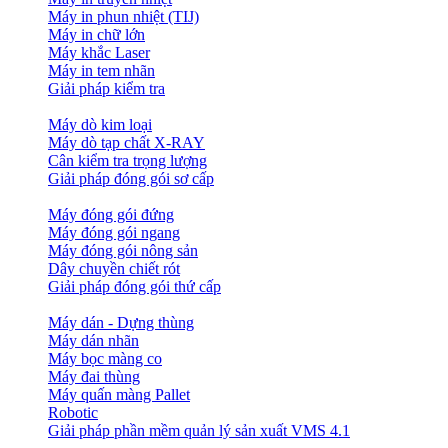
Máy in phun nhiệt (TIJ)
Máy in chữ lớn
Máy khắc Laser
Máy in tem nhãn
Giải pháp kiểm tra
Máy dò kim loại
Máy dò tạp chất X-RAY
Cân kiểm tra trọng lượng
Giải pháp đóng gói sơ cấp
Máy đóng gói đứng
Máy đóng gói ngang
Máy đóng gói nông sản
Dây chuyền chiết rót
Giải pháp đóng gói thứ cấp
Máy dán - Dựng thùng
Máy dán nhãn
Máy bọc màng co
Máy đai thùng
Máy quấn màng Pallet
Robotic
Giải pháp phần mềm quản lý sản xuất VMS 4.1