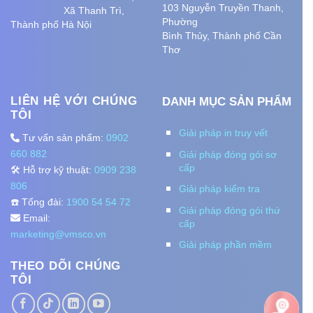
103 Nguyễn Truyền Thanh,
Xã Thanh Trì,
Phường
Thành phố Hà Nội
Bình Thủy, Thành phố
Cần
Thơ
LIÊN HỆ VỚI CHÚNG
DANH MỤC SẢN PHẨM
TÔI
Giải pháp in truy vết
Tư vấn sản phẩm:
0902
660 882
Giải pháp đóng gói sơ
cấp
🛠️ Hỗ trợ kỹ thuật:
0909 238
806
Giải pháp kiểm tra
☎️ Tổng đài:
1900 54 54 72
Giải pháp đóng gói thứ
Email:
cấp
marketing@vmsco.vn
Giải pháp phần mềm
THEO DÕI CHÚNG
TÔI