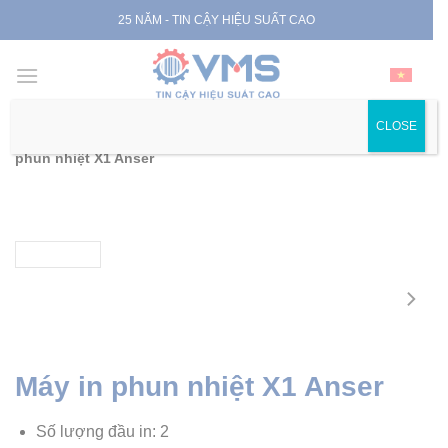
Skip
25 NĂM - TIN CẬY HIỆU SUẤT CAO
to
content
CLOSE
Trang chủ
|
Sản phẩm
|
Máy in phun nhiệt (TIJ)
|
Máy in
phun nhiệt X1 Anser
Máy in phun nhiệt X1 Anser
Số lượng đầu in: 2