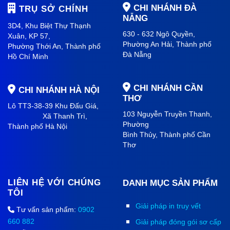
CHI NHÁNH ĐÀ
TRỤ SỞ CHÍNH
NẴNG
3D4, Khu Biệt Thự Thạnh
630 - 632 Ngô Quyền,
Xuân, KP 57,
Phường An Hải
, Thành phố
Phường Thới An, Thành phố
Đà Nẵng
Hồ Chí Minh
CHI NHÁNH CẦN
CHI NHÁNH HÀ NỘI
THƠ
Lô TT3-38-39 Khu Đấu Giá,
103 Nguyễn Truyền Thanh,
Xã Thanh Trì,
Phường
Thành phố Hà Nội
Bình Thủy, Thành phố
Cần
Thơ
LIÊN HỆ VỚI CHÚNG
DANH MỤC SẢN PHẨM
TÔI
Giải pháp in truy vết
Tư vấn sản phẩm:
0902
660 882
Giải pháp đóng gói sơ cấp