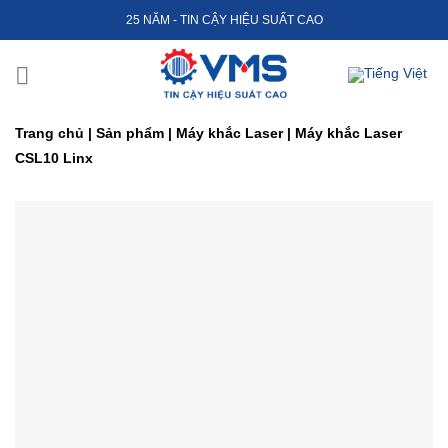
Skip
25 NĂM - TIN CẬY HIỆU SUẤT CAO
to
content
Trang chủ
|
Sản phẩm
|
Máy khắc Laser
|
Máy khắc Laser
CSL10 Linx