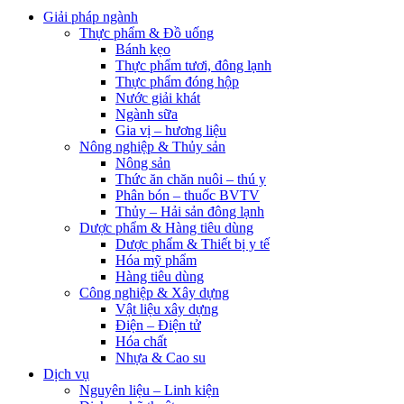
Giải pháp ngành
Thực phẩm & Đồ uống
Bánh kẹo
Thực phẩm tươi, đông lạnh
Thực phẩm đóng hộp
Nước giải khát
Ngành sữa
Gia vị – hương liệu
Nông nghiệp & Thủy sản
Nông sản
Thức ăn chăn nuôi – thú y
Phân bón – thuốc BVTV
Thủy – Hải sản đông lạnh
Dược phẩm & Hàng tiêu dùng
Dược phẩm & Thiết bị y tế
Hóa mỹ phẩm
Hàng tiêu dùng
Công nghiệp & Xây dựng
Vật liệu xây dựng
Điện – Điện tử
Hóa chất
Nhựa & Cao su
Dịch vụ
Nguyên liệu – Linh kiện