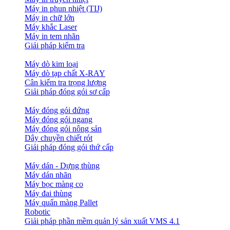
Máy in phun nhiệt (TIJ)
Máy in chữ lớn
Máy khắc Laser
Máy in tem nhãn
Giải pháp kiểm tra
Máy dò kim loại
Máy dò tạp chất X-RAY
Cân kiểm tra trọng lượng
Giải pháp đóng gói sơ cấp
Máy đóng gói đứng
Máy đóng gói ngang
Máy đóng gói nông sản
Dây chuyền chiết rót
Giải pháp đóng gói thứ cấp
Máy dán - Dựng thùng
Máy dán nhãn
Máy bọc màng co
Máy đai thùng
Máy quấn màng Pallet
Robotic
Giải pháp phần mềm quản lý sản xuất VMS 4.1