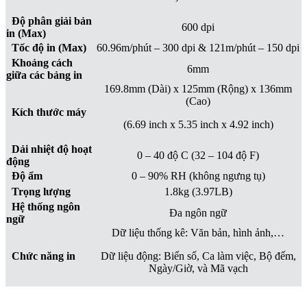
Độ phân giải bản
600 dpi
in (Max)
Tốc độ in (Max)
60.96m/phút – 300 dpi & 121m/phút – 150 dpi
Khoảng cách
6mm
giữa các bảng in
169.8mm (Dài) x 125mm (Rộng) x 136mm
(Cao)
Kích thước máy
(6.69 inch x 5.35 inch x 4.92 inch)
Dải nhiệt độ hoạt
0 – 40 độ C (32 – 104 độ F)
động
Độ ẩm
0 – 90% RH (không ngưng tụ)
Trọng lượng
1.8kg (3.97LB)
Hệ thống ngôn
Đa ngôn ngữ
ngữ
Dữ liệu thống kê: Văn bản, hình ảnh,…
Chức năng in
Dữ liệu động: Biến số, Ca làm việc, Bộ đếm,
Ngày/Giờ, và Mã vạch