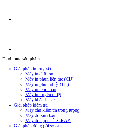
Danh mục sản phẩm
Giải pháp in truy vết
Máy in chữ lớn
Máy in phun liên tục (CIJ)
Máy in phun nhiệt (TIJ)
Máy in tem nhãn
Máy in truyền nhiệt
Máy khắc Laser
Giải pháp kiểm tra
Máy cân kiểm tra trọng lượng
Máy dò kim loại
Máy dò tạp chất X-RAY
Giải pháp đóng gói sơ cấp