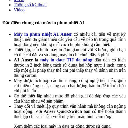
Thông số kỹ thuật
Video
Đặc điểm chung của máy in phun nhiệt A1
Máy in phun nhiệt A1 Anser
có nhiều cải tiến về mặt kỹ
thuật, nên đã giảm thiểu các yêu cầu về bảo trì trong quá trình
hoạt động nên không mất các chi phí không cần thiết.
Thiết lập, cấu hình máy in đơn giản chỉ với 3 bước, giúp bạn
có thể cài đặt và sử dụng máy in chỉ chưa đầy 3 phút.
A1 Anser
là
máy in date TIJ đa năng
đầu tiên có kích
thước in 2 inch bằng cách sử dụng hai hộp mực 1 inch, cung
cấp một giải pháp thay thế chi phí thấp thay vì đánh nhãn trên
thùng carton.
Máy được tích hợp các tính năng, công nghệ tiên tiến, giúp
cải thiện năng suất, nâng cao chất lượng bản in để tối ưu hóa
chi phí in ấn.
Có thể thiết lập nhiều mức độ phân giải để đáp ứng các yêu
cầu khác nhau về sản phẩm.
Thay đổi và thiết lập quy trình vận hành mà không cần ngừng
hoạt động. Với
Anser QuickSwitch
bạn có thể hoàn thành
thiết lập chỉ sau 1 lần vuốt nhẹ trên màn hình cảm ứng.
Xem thêm các loại máy in date tự động được sử dụng