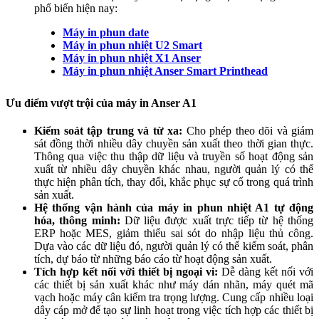
phổ biến hiện nay:
Máy in phun date
Máy in phun nhiệt U2 Smart
Máy in phun nhiệt X1 Anser
Máy in phun nhiệt Anser Smart Printhead
Ưu điểm vượt trội của máy in Anser A1
Kiểm soát tập trung và từ xa:
Cho phép theo dõi và giám
sát đồng thời nhiều dây chuyền sản xuất theo thời gian thực.
Thông qua việc thu thập dữ liệu và truyền số hoạt động sản
xuất từ nhiều dây chuyền khác nhau, người quản lý có thể
thực hiện phân tích, thay đổi, khắc phục sự cố trong quá trình
sản xuất.
Hệ thống vận hành của máy in phun nhiệt A1 tự động
hóa, thông minh:
Dữ liệu được xuất trực tiếp từ hệ thống
ERP hoặc MES, giảm thiểu sai sót do nhập liệu thủ công.
Dựa vào các dữ liệu đó, người quản lý có thể kiểm soát, phân
tích, dự báo từ những báo cáo từ hoạt động sản xuất.
Tích hợp kết nối với thiết bị ngoại vi:
Dễ dàng kết nối với
các thiết bị sản xuất khác như máy dán nhãn, máy quét mã
vạch hoặc máy cân kiểm tra trọng lượng. Cung cấp nhiều loại
dây cáp mở để tạo sự linh hoạt trong việc tích hợp các thiết bị