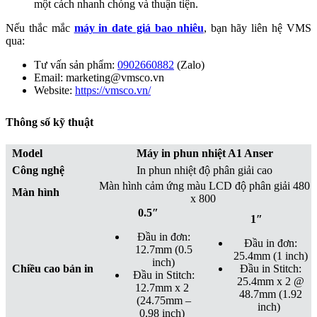
một cách nhanh chóng và thuận tiện.
Nếu thắc mắc
máy in date giá bao nhiêu
, bạn hãy liên hệ VMS
qua:
Tư vấn sản phẩm:
0902660882
(Zalo)
Email: marketing@vmsco.vn
Website:
https://vmsco.vn/
Thông số kỹ thuật
Model
Máy in phun nhiệt A1 Anser
Công nghệ
In phun nhiệt độ phân giải cao
Màn hình cảm ứng màu LCD độ phân giải 480
Màn hình
x 800
0.5″
1″
Đầu in đơn:
Đầu in đơn:
12.7mm (0.5
25.4mm (1 inch)
inch)
Chiều cao bản in
Đầu in Stitch:
Đầu in Stitch:
25.4mm x 2 @
12.7mm x 2
48.7mm (1.92
(24.75mm –
inch)
0.98 inch)