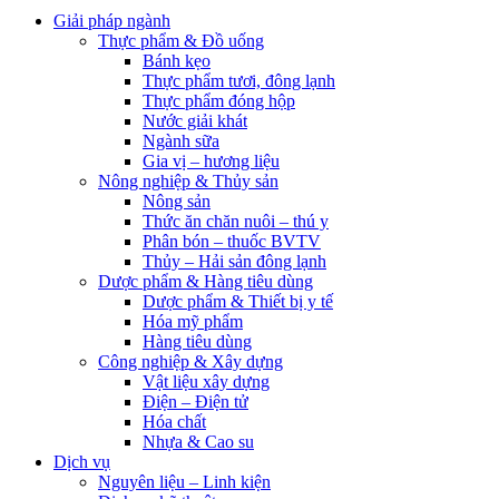
Giải pháp ngành
Thực phẩm & Đồ uống
Bánh kẹo
Thực phẩm tươi, đông lạnh
Thực phẩm đóng hộp
Nước giải khát
Ngành sữa
Gia vị – hương liệu
Nông nghiệp & Thủy sản
Nông sản
Thức ăn chăn nuôi – thú y
Phân bón – thuốc BVTV
Thủy – Hải sản đông lạnh
Dược phẩm & Hàng tiêu dùng
Dược phẩm & Thiết bị y tế
Hóa mỹ phẩm
Hàng tiêu dùng
Công nghiệp & Xây dựng
Vật liệu xây dựng
Điện – Điện tử
Hóa chất
Nhựa & Cao su
Dịch vụ
Nguyên liệu – Linh kiện