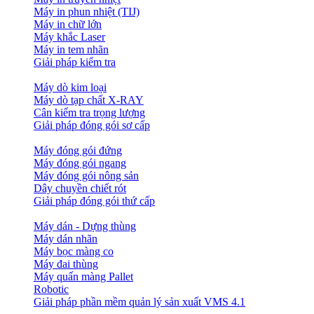
Máy in phun nhiệt (TIJ)
Máy in chữ lớn
Máy khắc Laser
Máy in tem nhãn
Giải pháp kiểm tra
Máy dò kim loại
Máy dò tạp chất X-RAY
Cân kiểm tra trọng lượng
Giải pháp đóng gói sơ cấp
Máy đóng gói đứng
Máy đóng gói ngang
Máy đóng gói nông sản
Dây chuyền chiết rót
Giải pháp đóng gói thứ cấp
Máy dán - Dựng thùng
Máy dán nhãn
Máy bọc màng co
Máy đai thùng
Máy quấn màng Pallet
Robotic
Giải pháp phần mềm quản lý sản xuất VMS 4.1