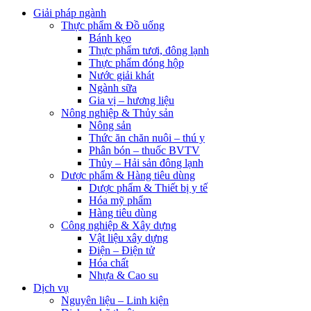
Giải pháp ngành
Thực phẩm & Đồ uống
Bánh kẹo
Thực phẩm tươi, đông lạnh
Thực phẩm đóng hộp
Nước giải khát
Ngành sữa
Gia vị – hương liệu
Nông nghiệp & Thủy sản
Nông sản
Thức ăn chăn nuôi – thú y
Phân bón – thuốc BVTV
Thủy – Hải sản đông lạnh
Dược phẩm & Hàng tiêu dùng
Dược phẩm & Thiết bị y tế
Hóa mỹ phẩm
Hàng tiêu dùng
Công nghiệp & Xây dựng
Vật liệu xây dựng
Điện – Điện tử
Hóa chất
Nhựa & Cao su
Dịch vụ
Nguyên liệu – Linh kiện