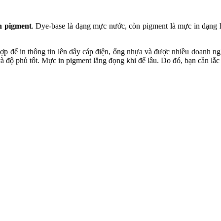
n pigment
. Dye-base là dạng mực nước, còn pigment là mực in dạng h
h hợp để in thông tin lên dây cáp điện, ống nhựa và được nhiều doanh 
 độ phủ tốt. Mực in pigment lắng đọng khi để lâu. Do đó, bạn cần lắc