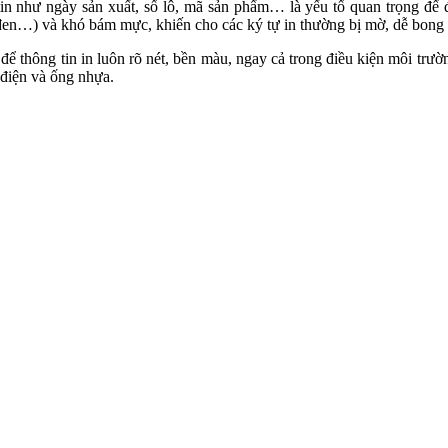
tin như ngày sản xuất, số lô, mã sản phẩm… là yếu tố quan trọng để
 đen…) và khó bám mực, khiến cho các ký tự in thường bị mờ, dễ bong 
 để thông tin in luôn rõ nét, bền màu, ngay cả trong điều kiện môi trư
 điện và ống nhựa.