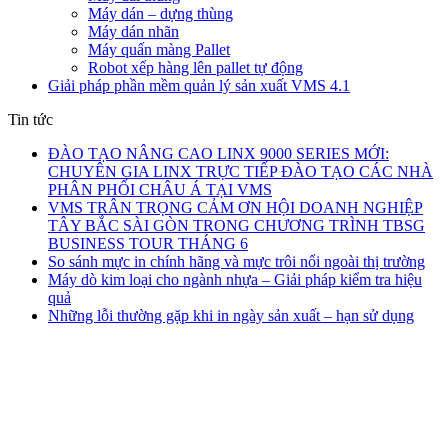
Máy dán – dựng thùng
Máy dán nhãn
Máy quấn màng Pallet
Robot xếp hàng lên pallet tự động
Giải pháp phần mềm quản lý sản xuất VMS 4.1
Tin tức
ĐÀO TẠO NÂNG CAO LINX 9000 SERIES MỚI:
CHUYÊN GIA LINX TRỰC TIẾP ĐÀO TẠO CÁC NHÀ
PHÂN PHỐI CHÂU Á TẠI VMS
VMS TRÂN TRỌNG CẢM ƠN HỘI DOANH NGHIỆP
TÂY BẮC SÀI GÒN TRONG CHƯƠNG TRÌNH TBSG
BUSINESS TOUR THÁNG 6
So sánh mực in chính hãng và mực trôi nổi ngoài thị trường
Máy dò kim loại cho ngành nhựa – Giải pháp kiểm tra hiệu
quả
Những lỗi thường gặp khi in ngày sản xuất – hạn sử dụng
CÔNG TY TNHH THƯƠNG MẠI & KỸ
THUẬT V.M.S