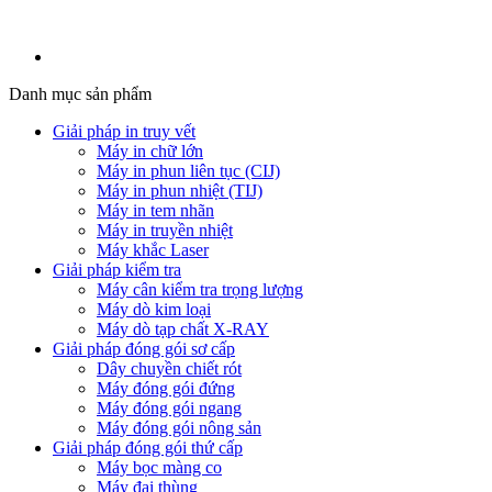
Danh mục sản phẩm
Giải pháp in truy vết
Máy in chữ lớn
Máy in phun liên tục (CIJ)
Máy in phun nhiệt (TIJ)
Máy in tem nhãn
Máy in truyền nhiệt
Máy khắc Laser
Giải pháp kiểm tra
Máy cân kiểm tra trọng lượng
Máy dò kim loại
Máy dò tạp chất X-RAY
Giải pháp đóng gói sơ cấp
Dây chuyền chiết rót
Máy đóng gói đứng
Máy đóng gói ngang
Máy đóng gói nông sản
Giải pháp đóng gói thứ cấp
Máy bọc màng co
Máy đai thùng