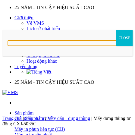
Skip
25 NĂM - TIN CẬY HIỆU SUẤT CAO
to
Giới thiệu
content
Về VMS
Lịch sử phát triển
Ý nghĩa logo
CLOSE
Chứng nhận
Hoạt động công ty
CLB marathon
Sự kiện, triển lãm
Hoạt động khác
Tuyển dụng
25 NĂM - TIN CẬY HIỆU SUẤT CAO
Sản phẩm
Trang chủ
Giải pháp in truy vết
|
Sản phẩm
|
Máy dán - dựng thùng
|
Máy dựng thùng tự
động CXJ-5035C
Máy in phun liên tục (CIJ)
Máy in truyền nhiệt