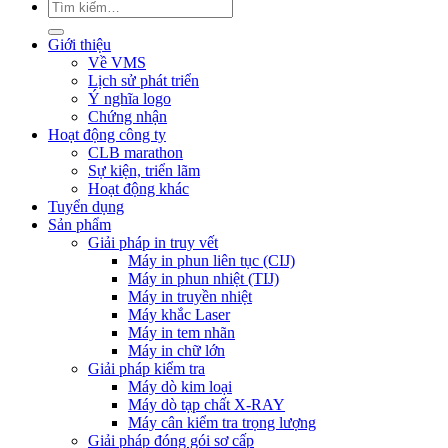
Tìm
kiếm:
Giới thiệu
Về VMS
Lịch sử phát triển
Ý nghĩa logo
Chứng nhận
Hoạt động công ty
CLB marathon
Sự kiện, triển lãm
Hoạt động khác
Tuyển dụng
Sản phẩm
Giải pháp in truy vết
Máy in phun liên tục (CIJ)
Máy in phun nhiệt (TIJ)
Máy in truyền nhiệt
Máy khắc Laser
Máy in tem nhãn
Máy in chữ lớn
Giải pháp kiểm tra
Máy dò kim loại
Máy dò tạp chất X-RAY
Máy cân kiểm tra trọng lượng
Giải pháp đóng gói sơ cấp