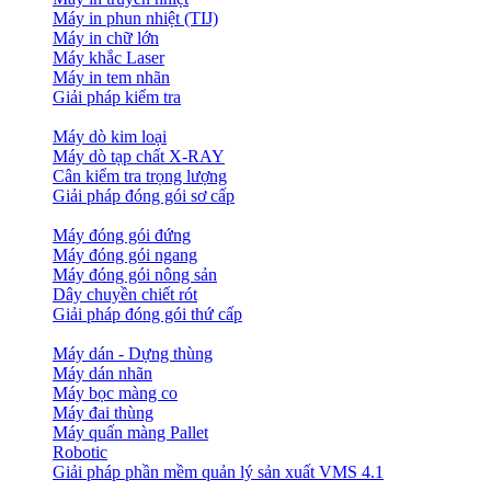
Máy in phun nhiệt (TIJ)
Máy in chữ lớn
Máy khắc Laser
Máy in tem nhãn
Giải pháp kiểm tra
Máy dò kim loại
Máy dò tạp chất X-RAY
Cân kiểm tra trọng lượng
Giải pháp đóng gói sơ cấp
Máy đóng gói đứng
Máy đóng gói ngang
Máy đóng gói nông sản
Dây chuyền chiết rót
Giải pháp đóng gói thứ cấp
Máy dán - Dựng thùng
Máy dán nhãn
Máy bọc màng co
Máy đai thùng
Máy quấn màng Pallet
Robotic
Giải pháp phần mềm quản lý sản xuất VMS 4.1