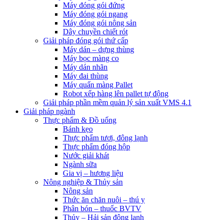
Máy đóng gói đứng
Máy đóng gói ngang
Máy đóng gói nông sản
Dây chuyền chiết rót
Giải pháp đóng gói thứ cấp
Máy dán – dựng thùng
Máy bọc màng co
Máy dán nhãn
Máy đai thùng
Máy quấn màng Pallet
Robot xếp hàng lên pallet tự động
Giải pháp phần mềm quản lý sản xuất VMS 4.1
Giải pháp ngành
Thực phẩm & Đồ uống
Bánh kẹo
Thực phẩm tươi, đông lạnh
Thực phẩm đóng hộp
Nước giải khát
Ngành sữa
Gia vị – hương liệu
Nông nghiệp & Thủy sản
Nông sản
Thức ăn chăn nuôi – thú y
Phân bón – thuốc BVTV
Thủy – Hải sản đông lạnh