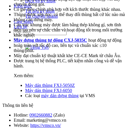
Dịch vụ kỹ thuật
chuyền đóng gói.
Kiến thức
Có thể điều chỉnh phù hợp với kích thước thùng khác nhau.
Tài liệu kỹ thuật
Thùng được xếp dọc, có thể thay đổi thùng bất cứ lúc nào mà
Tin chuyên ngành
không cần dừng máy.
Case study
Cấu trúc khung máy được làm bằng thép không gỉ, sơn tĩnh
Liên hệ
điện tạo nên sự chắc chắn và hoạt động tốt trong môi trường
Tìm
khắc nghiệt
kiếm:
Máy dựng thùng tự động CXJ-5035C
hoạt động tự động
hoàn toàn với tốc độ cao, liên tục và chuẩn xác ≤10
thùng/phút.
Máy đạt chuẩn kỹ thuật khắt khe CE-CE Mark từ châu Âu.
Được trang bị hệ thống PLC, tiết kiệm nhân công và dễ vận
hành.
Xem thêm:
Máy dán thùng FXJ-5050Z
Máy dán thùng FXJ-6050
Các loại
máy dán dựng thùng
tại VMS
Thông tin liên hệ
Hotline:
0902660882
(Zalo)
Email: marketing@vmsco.vn
Website:
https://vmsco.vn/