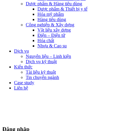
Dược phẩm & Hàng tiêu dùng
Dược phẩm & Thiết bị y tế
Hóa mỹ phẩm
Hàng tiêu dùng
Công nghiệp & Xây dựng
Vật liệu xây dựng
Điện – Điện tử
Hóa chất
Nhựa & Cao su
Dịch vụ
Nguyên liệu – Linh kiện
Dịch vụ kỹ thuật
Kiến thức
Tài liệu kỹ thuật
Tin chuyên ngành
Case study
Liên hệ
Đăng nhập