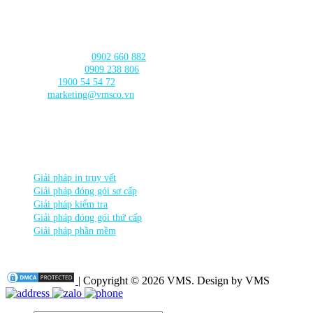
Bình Thủy, Thành phố
Cần Thơ
LIÊN HỆ với chúng tôi
Tư vấn sản phẩm:
0902 660 882
🛠️ Hỗ trợ kỹ thuật:
0909 238 806
☎️ Tổng đài:
1900 54 54 72
Email:
marketing@vmsco.vn
THEO DÕI chúng tôi
DANH MỤC SẢN PHẨM
Giải pháp in truy vết
Giải pháp đóng gói sơ cấp
Giải pháp kiểm tra
Giải pháp đóng gói thứ cấp
Giải pháp phần mềm
| Copyright © 2026 VMS. Design by VMS