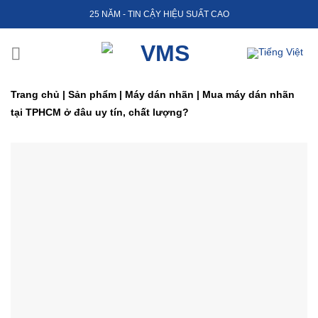
Skip
25 NĂM - TIN CẬY HIỆU SUẤT CAO
to
content
Trang chủ
|
Sản phẩm
|
Máy dán nhãn
|
Mua máy dán nhãn
tại TPHCM ở đâu uy tín, chất lượng?