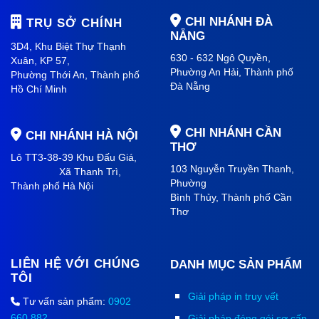
CHI NHÁNH ĐÀ
TRỤ SỞ CHÍNH
NẴNG
3D4, Khu Biệt Thự Thạnh
630 - 632 Ngô Quyền,
Xuân, KP 57,
Phường An Hải
, Thành phố
Phường Thới An, Thành phố
Đà Nẵng
Hồ Chí Minh
CHI NHÁNH CẦN
CHI NHÁNH HÀ NỘI
THƠ
Lô TT3-38-39 Khu Đấu Giá,
103 Nguyễn Truyền Thanh,
Xã Thanh Trì,
Phường
Thành phố Hà Nội
Bình Thủy, Thành phố
Cần
Thơ
LIÊN HỆ VỚI CHÚNG
DANH MỤC SẢN PHẨM
TÔI
Giải pháp in truy vết
Tư vấn sản phẩm:
0902
660 882
Giải pháp đóng gói sơ cấp