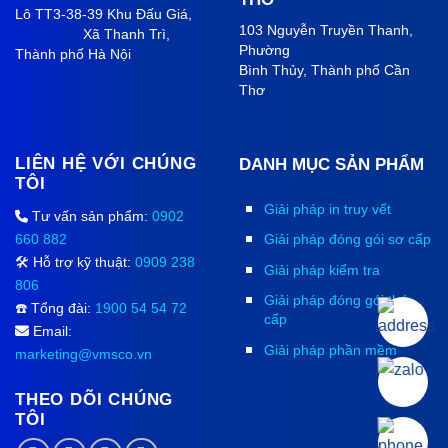
Lô TT3-38-39 Khu Đấu Giá,
103 Nguyễn Truyền Thanh,
Xã Thanh Trì,
Phường
Thành phố Hà Nội
Bình Thủy, Thành phố
Cần
Thơ
LIÊN HỆ VỚI CHÚNG
DANH MỤC SẢN PHẨM
TÔI
Giải pháp in truy vết
Tư vấn sản phẩm:
0902
660 882
Giải pháp đóng gói sơ cấp
🛠️ Hỗ trợ kỹ thuật:
0909 238
Giải pháp kiểm tra
806
Giải pháp đóng gói thứ
☎️ Tổng đài:
1900 54 54 72
cấp
Email:
Giải pháp phần mềm
marketing@vmsco.vn
THEO DÕI CHÚNG
TÔI