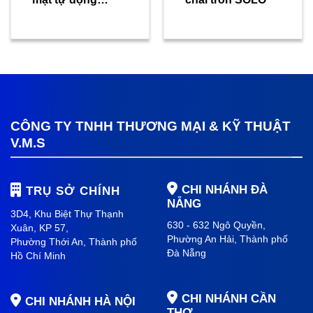
SOLO
CÔNG TY TNHH THƯƠNG MẠI & KỸ THUẬT
V.M.S
CHI NHÁNH ĐÀ
TRỤ SỞ CHÍNH
NẴNG
3D4, Khu Biệt Thự Thạnh
630 - 632 Ngô Quyền,
Xuân, KP 57,
Phường An Hải
, Thành phố
Phường Thới An, Thành phố
Đà Nẵng
Hồ Chí Minh
CHI NHÁNH CẦN
CHI NHÁNH HÀ NỘI
THƠ