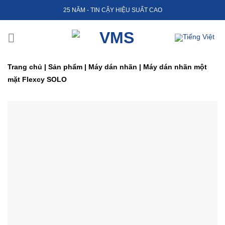
Skip
25 NĂM - TIN CẬY HIỆU SUẤT CAO
to
content
Trang chủ
|
Sản phẩm
|
Máy dán nhãn
|
Máy dán nhãn một
mặt Flexcy SOLO