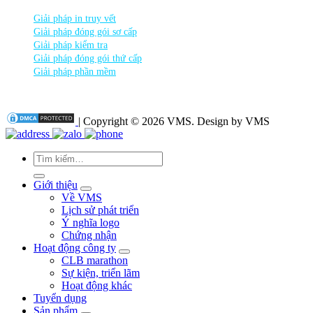
Giải pháp in truy vết
Giải pháp đóng gói sơ cấp
Giải pháp kiểm tra
Giải pháp đóng gói thứ cấp
Giải pháp phần mềm
| Copyright © 2026 VMS. Design by VMS
Tìm
kiếm:
Giới thiệu
Về VMS
Lịch sử phát triển
Ý nghĩa logo
Chứng nhận
Hoạt động công ty
CLB marathon
Sự kiện, triển lãm
Hoạt động khác
Tuyển dụng
Sản phẩm