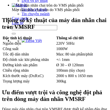
Dịch vụ kỹ thuật
Kiến thức
Tài liệu kỹ thuật
Máy dán nhãn chai tròn do VMS phân phối
Tin chuyên ngành
Case study
Thông số kỹ thuật của máy dán nhãn chai
Liên hệ
tròn VMSRF
Tìm
kiếm:
Đặc tính kỹ thuật
Thông số chi tiết
Nguồn điện
220V 50Hz
Công suất
1000W
Tốc độ dán nhãn
Max: 80 sản phẩm/phút
Độ chính xác khi phóng nhãn
+/- 1mm
Đường kính sản phẩm
Ø 30 – Ø 120mm
Chiều rộng nhãn
100mm (tùy chọn)
Kích thước máy (DxRxC)
2000 x 800 x 1650 mm
Trọng lượng máy
300kg
Ưu điểm vượt trội và công nghệ đột phá
trên dòng máy dán nhãn VMSRF
Dòng máy dán nhãn chai tròn VMSRF được thiết kế nhằm đáp ứng