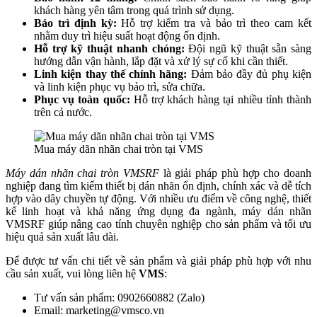
khách hàng yên tâm trong quá trình sử dụng.
Bảo trì định kỳ:
Hỗ trợ kiểm tra và bảo trì theo cam kết
nhằm duy trì hiệu suất hoạt động ổn định.
Hỗ trợ kỹ thuật nhanh chóng:
Đội ngũ kỹ thuật sẵn sàng
hướng dẫn vận hành, lắp đặt và xử lý sự cố khi cần thiết.
Linh kiện thay thế chính hãng:
Đảm bảo đầy đủ phụ kiện
và linh kiện phục vụ bảo trì, sửa chữa.
Phục vụ toàn quốc:
Hỗ trợ khách hàng tại nhiều tỉnh thành
trên cả nước.
Mua máy dãn nhãn chai tròn tại VMS
Máy dán nhãn chai tròn VMSRF
là giải pháp phù hợp cho doanh
nghiệp đang tìm kiếm thiết bị dán nhãn ổn định, chính xác và dễ tích
hợp vào dây chuyền tự động. Với nhiều ưu điểm về công nghệ, thiết
kế linh hoạt và khả năng ứng dụng đa ngành, máy dán nhãn
VMSRF giúp nâng cao tính chuyên nghiệp cho sản phẩm và tối ưu
hiệu quả sản xuất lâu dài.
Để được tư vấn chi tiết về sản phẩm và giải pháp phù hợp với nhu
cầu sản xuất, vui lòng liên hệ
VMS
:
Tư vấn sản phẩm: 0902660882 (Zalo)
Email: marketing@vmsco.vn