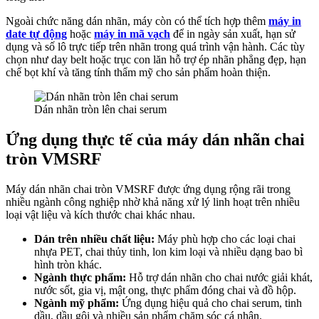
Ngoài chức năng dán nhãn, máy còn có thể tích hợp thêm
máy in
date tự động
hoặc
máy in mã vạch
để in ngày sản xuất, hạn sử
dụng và số lô trực tiếp trên nhãn trong quá trình vận hành. Các tùy
chọn như day belt hoặc trục con lăn hỗ trợ ép nhãn phẳng đẹp, hạn
chế bọt khí và tăng tính thẩm mỹ cho sản phẩm hoàn thiện.
Dán nhãn tròn lên chai serum
Ứng dụng thực tế của máy dán nhãn chai
tròn VMSRF
Máy dán nhãn chai tròn VMSRF được ứng dụng rộng rãi trong
nhiều ngành công nghiệp nhờ khả năng xử lý linh hoạt trên nhiều
loại vật liệu và kích thước chai khác nhau.
Dán trên nhiều chất liệu:
Máy phù hợp cho các loại chai
nhựa PET, chai thủy tinh, lon kim loại và nhiều dạng bao bì
hình tròn khác.
Ngành thực phẩm:
Hỗ trợ dán nhãn cho chai nước giải khát,
nước sốt, gia vị, mật ong, thực phẩm đóng chai và đồ hộp.
Ngành mỹ phẩm:
Ứng dụng hiệu quả cho chai serum, tinh
dầu, dầu gội và nhiều sản phẩm chăm sóc cá nhân.