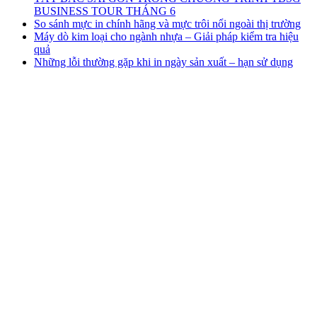
BUSINESS TOUR THÁNG 6
So sánh mực in chính hãng và mực trôi nổi ngoài thị trường
Máy dò kim loại cho ngành nhựa – Giải pháp kiểm tra hiệu
quả
Những lỗi thường gặp khi in ngày sản xuất – hạn sử dụng
CÔNG TY TNHH THƯƠNG MẠI & KỸ
THUẬT V.M.S
TRỤ SỞ CHÍNH
3D4, Khu Biệt Thự Thạnh Xuân, KP 57,
Phường Thới An, Thành phố Hồ Chí Minh
CHI NHÁNH HÀ NỘI
Lô TT3-38-39 Khu Đấu Giá,
Xã Thanh Trì,
Thành phố Hà