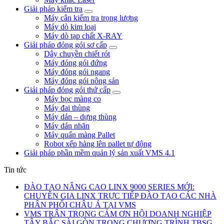
Giải pháp kiểm tra
Máy cân kiểm tra trọng lượng
Máy dò kim loại
Máy dò tạp chất X-RAY
Giải pháp đóng gói sơ cấp
Dây chuyền chiết rót
Máy đóng gói đứng
Máy đóng gói ngang
Máy đóng gói nông sản
Giải pháp đóng gói thứ cấp
Máy bọc màng co
Máy đai thùng
Máy dán – dựng thùng
Máy dán nhãn
Máy quấn màng Pallet
Robot xếp hàng lên pallet tự động
Giải pháp phần mềm quản lý sản xuất VMS 4.1
Tin tức
ĐÀO TẠO NÂNG CAO LINX 9000 SERIES MỚI:
CHUYÊN GIA LINX TRỰC TIẾP ĐÀO TẠO CÁC NHÀ
PHÂN PHỐI CHÂU Á TẠI VMS
VMS TRÂN TRỌNG CẢM ƠN HỘI DOANH NGHIỆP
TÂY BẮC SÀI GÒN TRONG CHƯƠNG TRÌNH TBSG