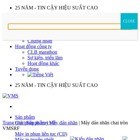
Skip
25 NĂM - TIN CẬY HIỆU SUẤT CAO
to
Giới thiệu
content
CLOSE
Về VMS
Lịch sử phát triển
Ý nghĩa logo
Chứng nhận
Hoạt động công ty
CLB marathon
Sự kiện, triển lãm
Hoạt động khác
Tuyển dụng
25 NĂM - TIN CẬY HIỆU SUẤT CAO
Sản phẩm
Trang chủ
Giải pháp in truy vết
|
Sản phẩm
|
Máy dán nhãn
|
Máy dán nhãn chai tròn
VMSRF
Máy in phun liên tục (CIJ)
Máy in truyền nhiệt