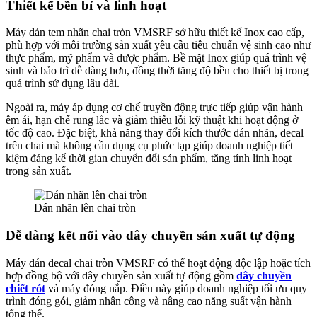
Thiết kế bền bỉ và linh hoạt
Máy dán tem nhãn chai tròn VMSRF sở hữu thiết kế Inox cao cấp,
phù hợp với môi trường sản xuất yêu cầu tiêu chuẩn vệ sinh cao như
thực phẩm, mỹ phẩm và dược phẩm. Bề mặt Inox giúp quá trình vệ
sinh và bảo trì dễ dàng hơn, đồng thời tăng độ bền cho thiết bị trong
quá trình sử dụng lâu dài.
Ngoài ra, máy áp dụng cơ chế truyền động trực tiếp giúp vận hành
êm ái, hạn chế rung lắc và giảm thiểu lỗi kỹ thuật khi hoạt động ở
tốc độ cao. Đặc biệt, khả năng thay đổi kích thước dán nhãn, decal
trên chai mà không cần dụng cụ phức tạp giúp doanh nghiệp tiết
kiệm đáng kể thời gian chuyển đổi sản phẩm, tăng tính linh hoạt
trong sản xuất.
Dán nhãn lên chai tròn
Dễ dàng kết nối vào dây chuyền sản xuất tự động
Máy dán decal chai tròn VMSRF có thể hoạt động độc lập hoặc tích
hợp đồng bộ với dây chuyền sản xuất tự động gồm
dây chuyền
chiết rót
và máy đóng nắp. Điều này giúp doanh nghiệp tối ưu quy
trình đóng gói, giảm nhân công và nâng cao năng suất vận hành
tổng thể.