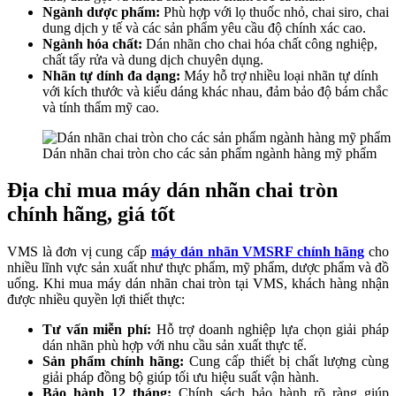
Ngành dược phẩm:
Phù hợp với lọ thuốc nhỏ, chai siro, chai
dung dịch y tế và các sản phẩm yêu cầu độ chính xác cao.
Ngành hóa chất:
Dán nhãn cho chai hóa chất công nghiệp,
chất tẩy rửa và dung dịch chuyên dụng.
Nhãn tự dính đa dạng:
Máy hỗ trợ nhiều loại nhãn tự dính
với kích thước và kiểu dáng khác nhau, đảm bảo độ bám chắc
và tính thẩm mỹ cao.
Dán nhãn chai tròn cho các sản phẩm ngành hàng mỹ phẩm
Địa chỉ mua máy dán nhãn chai tròn
chính hãng, giá tốt
VMS là đơn vị cung cấp
máy dán nhãn VMSRF chính hãng
cho
nhiều lĩnh vực sản xuất như thực phẩm, mỹ phẩm, dược phẩm và đồ
uống. Khi mua máy dán nhãn chai tròn tại VMS, khách hàng nhận
được nhiều quyền lợi thiết thực:
Tư vấn miễn phí:
Hỗ trợ doanh nghiệp lựa chọn giải pháp
dán nhãn phù hợp với nhu cầu sản xuất thực tế.
Sản phẩm chính hãng:
Cung cấp thiết bị chất lượng cùng
giải pháp đồng bộ giúp tối ưu hiệu suất vận hành.
Bảo hành 12 tháng:
Chính sách bảo hành rõ ràng giúp