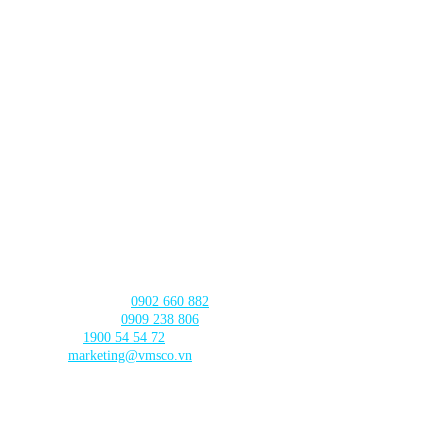
Nội
CHI NHÁNH ĐÀ NẴNG
630 - 632 Ngô Quyền, Phường An Hải
, Thành phố Đà Nẵng
CHI NHÁNH CẦN THƠ
103 Nguyễn Truyền Thanh, Phường
Bình Thủy, Thành phố
Cần Thơ
LIÊN HỆ với chúng tôi
Tư vấn sản phẩm:
0902 660 882
🛠️ Hỗ trợ kỹ thuật:
0909 238 806
☎️ Tổng đài:
1900 54 54 72
Email:
marketing@vmsco.vn
THEO DÕI chúng tôi
DANH MỤC SẢN PHẨM