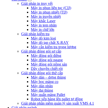
Giải pháp in truy vết
Máy in phun liên tục (CIJ)
Máy in phun nhiệt (TIJ)
Máy in truyền nhiệt
Máy khắc Laser
Máy in tem nhãn
Máy in chữ lớn
Giải pháp kiểm tra
Máy dò kim loại
Máy dò tạp chất X-RAY
Máy cân kiểm tra trọng lượng
Giải pháp đóng gói sơ cấp
Máy đóng gói đứng
Máy đóng gói ngang
Máy đóng gói nông sản
Dây chuyền chiết rót
Giải pháp đóng gói thứ cấp
Máy dán – dựng thùng
Máy bọc màng co
Máy dán nhãn
Máy đai thùng
Máy quấn màng Pallet
Robot xếp hàng lên pallet tự động
Giải pháp phần mềm quản lý sản xuất VMS 4.1
Giải pháp ngành