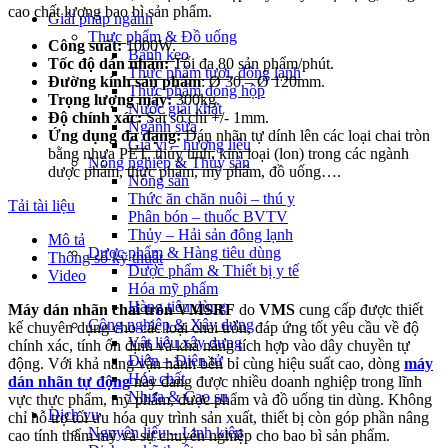
cao chất lượng bao bì sản phẩm.
Giải pháp ngành
Thực phẩm & Đồ uống
Công suất:
1000W.
Bánh kẹo
Tốc độ dán nhãn:
Tối đa 80 sản phẩm/phút.
Thực phẩm tươi, đông lạnh
Đường kính sản phẩm
: Ø 30 – Ø 120mm.
Thực phẩm đóng hộp
Trọng lượng máy:
300kg.
Nước giải khát
Độ chính xác:
Sai số chỉ +/- 1mm.
Ngành sữa
Ứng dụng đa dạng:
Dán nhãn tự dính lên các loại chai tròn
Gia vị – hương liệu
bằng nhựa PET, thủy tinh, kim loại (lon) trong các ngành
Nông nghiệp & Thủy sản
dược phẩm, thực phẩm, mỹ phẩm, đồ uống…
.
Nông sản
Thức ăn chăn nuôi – thú y
Tải tài liệu
Phân bón – thuốc BVTV
Thủy – Hải sản đông lạnh
Mô tả
Dược phẩm & Hàng tiêu dùng
Thông số kỹ thuật
Dược phẩm & Thiết bị y tế
Video
Hóa mỹ phẩm
Hàng tiêu dùng
Máy dán nhãn chai tròn VMSRF
do
VMS
cung cấp được thiết
Công nghiệp & Xây dựng
kế chuyên dụng cho các loại chai tròn, đáp ứng tốt yêu cầu về độ
Vật liệu xây dựng
chính xác, tính ổn định và khả năng tích hợp vào dây chuyền tự
Điện – Điện tử
động. Với khả năng vận hành bền bỉ cùng hiệu suất cao, dòng
máy
Hóa chất
dán nhãn tự động
này đang được nhiều doanh nghiệp trong lĩnh
Nhựa & Cao su
vực thực phẩm, mỹ phẩm, dược phẩm và đồ uống tin dùng. Không
Dịch vụ
chỉ hỗ trợ tối ưu hóa quy trình sản xuất, thiết bị còn góp phần nâng
Nguyên liệu – Linh kiện
cao tính thẩm mỹ và sự chuyên nghiệp cho bao bì sản phẩm.