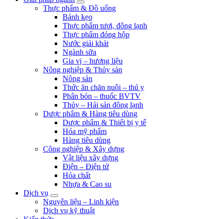
Thực phẩm & Đồ uống
Bánh kẹo
Thực phẩm tươi, đông lạnh
Thực phẩm đóng hộp
Nước giải khát
Ngành sữa
Gia vị – hương liệu
Nông nghiệp & Thủy sản
Nông sản
Thức ăn chăn nuôi – thú y
Phân bón – thuốc BVTV
Thủy – Hải sản đông lạnh
Dược phẩm & Hàng tiêu dùng
Dược phẩm & Thiết bị y tế
Hóa mỹ phẩm
Hàng tiêu dùng
Công nghiệp & Xây dựng
Vật liệu xây dựng
Điện – Điện tử
Hóa chất
Nhựa & Cao su
Dịch vụ
Nguyên liệu – Linh kiện
Dịch vụ kỹ thuật