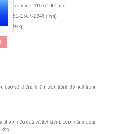
tấm dẫn xe nâng: 1165x1000mm
máy: 2351x1587x2346 (mm)
máy: 394kg
U
 bảo vệ không bị ẩm ướt, tránh đổ ngã trong
ải pháp hiệu quả và tiết kiệm. Lớp màng quấn
 kho.