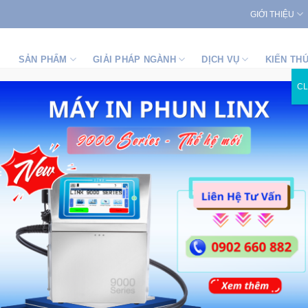
GIỚI THIỆU
SẢN PHẨM
GIẢI PHÁP NGÀNH
DỊCH VỤ
KIẾN TH
C
ấn màng pallet P46P – Plus
Máy quấn
Tốc độ mâm x
Đường kính
Chiều cao tố
Kích thước p
Khối lượng p
Cơ chế điều 