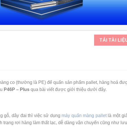
Kích thước 
Kích thước 
Trọng lượng 
TẢI TÀI LIỆ
ng co (thường là PE) để quấn sản phẩm pallet, hàng hoá được
ểu
P46P – Plus
qua bài viết được giới thiệu dưới đây.
g gỗ, dây đai thì việc sử dụng
máy quấn màng pallet
là một gi
nh trạng rơi hàng làm thất lạc, dễ dàng vận chuyển cũng như lưu