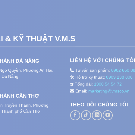
 & KỸ THUẬT V.M.S
LIÊN HỆ VỚI CHÚNG TÔ
NHÁNH ĐÀ NẴNG
 Ngô Quyền, Phường An Hải
,
Tư vấn sản phẩm:
0902 660 8
 Đà Nẵng
🛠️ Hỗ trợ kỹ thuật:
0909 238 806
☎️ Tổng đài:
1900 54 54 72
Email:
marketing@vmsco.vn
NHÁNH CẦN THƠ
THEO DÕI CHÚNG TÔI
n Truyền Thanh, Phường
, Thành phố
Cần Thơ