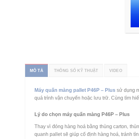
MÔ TẢ
THÔNG SỐ KỸ THUẬT
VIDEO
Máy quấn màng pallet P46P – Plus
sử dụng mà
quá trình vận chuyển hoặc lưu trữ. Cùng tìm hi
Lý do chọn máy quấn màng P46P – Plus
Thay vì đóng hàng hoá bằng thùng carton, thùn
quanh pallet sẽ giúp cố định hàng hoá, tránh tì