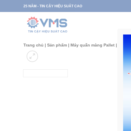
Skip
25 NĂM - TIN CẬY HIỆU SUẤT CAO
to
content
Trang chủ
|
Sản phẩm
|
Máy quấn màng Pallet
|
Máy qu