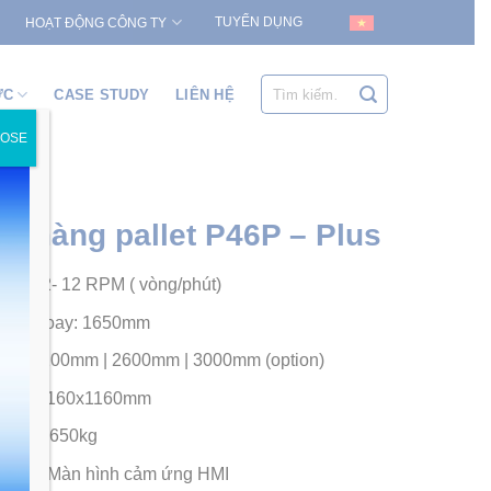
TUYỂN DỤNG
HOẠT ĐỘNG CÔNG TY
Tìm
ỨC
CASE STUDY
LIÊN HỆ
kiếm:
LOSE
 màng pallet P46P – Plus
oay: 2- 12 RPM ( vòng/phút)
 mâm xoay: 1650mm
i đa: 2200mm | 2600mm | 3000mm (option)
allet: 1160x1160mm
allet: 1650kg
khiển: Màn hình cảm ứng HMI