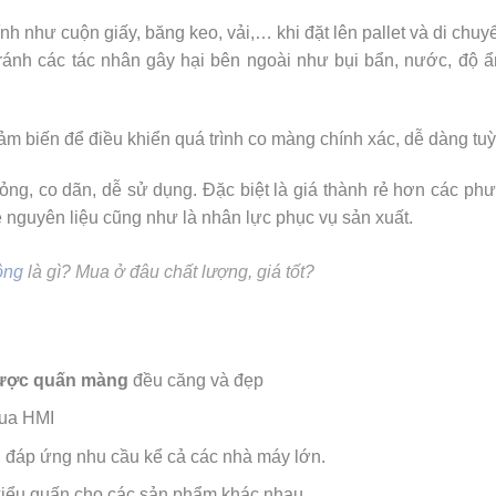
tính như cuộn giấy, băng keo, vải,… khi đặt lên pallet và di ch
ánh các tác nhân gây hại bên ngoài như bụi bẩn, nước, độ ẩm
ảm biến để điều khiển quá trình co màng chính xác, dễ dàng tuỳ
mỏng, co dãn, dễ sử dụng. Đặc biệt là giá thành rẻ hơn các p
ề nguyên liệu cũng như là nhân lực phục vụ sản xuất.
ộng
là gì? Mua ở đâu chất lượng, giá tốt?
được quấn màng
đều căng và đẹp
qua HMI
đáp ứng nhu cầu kể cả các nhà máy lớn.
 kiểu quấn cho các sản phẩm khác nhau.