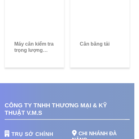
Máy cân kiểm tra
Cân băng tải
trọng lượng
INT810-SWL615-
I (sản phẩm nhẹ
& vừa)
CÔNG TY TNHH THƯƠNG MẠI & KỸ
THUẬT V.M.S
CHI NHÁNH ĐÀ
TRỤ SỞ CHÍNH