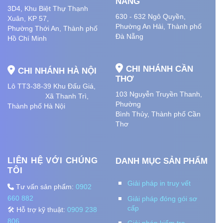
NẴNG
3D4, Khu Biệt Thự Thạnh
630 - 632 Ngô Quyền,
Xuân, KP 57,
Phường An Hải
, Thành phố
Phường Thới An, Thành phố
Đà Nẵng
Hồ Chí Minh
CHI NHÁNH CẦN
CHI NHÁNH HÀ NỘI
THƠ
Lô TT3-38-39 Khu Đấu Giá,
103 Nguyễn Truyền Thanh,
Xã Thanh Trì,
Phường
Thành phố Hà Nội
Bình Thủy, Thành phố
Cần
Thơ
LIÊN HỆ VỚI CHÚNG
DANH MỤC SẢN PHẨM
TÔI
Giải pháp in truy vết
Tư vấn sản phẩm:
0902
660 882
Giải pháp đóng gói sơ
cấp
🛠️ Hỗ trợ kỹ thuật:
0909 238
806