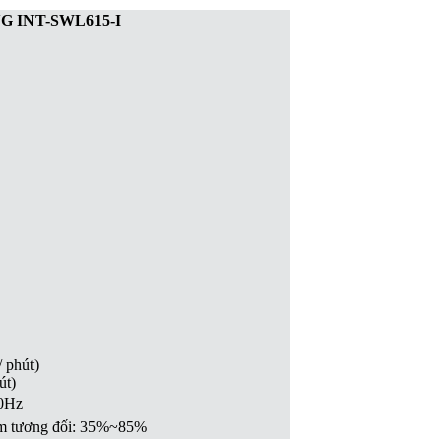
 INT-SWL615-I
/ phút)
út)
0Hz
 ẩm tương đối: 35%~85%