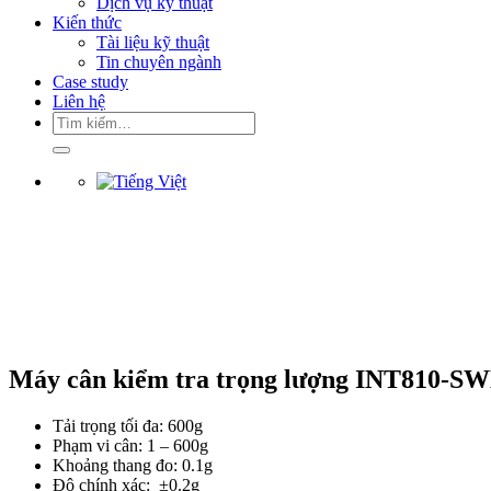
Dịch vụ kỹ thuật
Kiến thức
Tài liệu kỹ thuật
Tin chuyên ngành
Case study
Liên hệ
Tìm
kiếm:
Máy cân kiểm tra trọng lượng INT810-SW
Tải trọng tối đa: 600g
Phạm vi cân: 1 – 600g
Khoảng thang đo: 0.1g
Độ chính xác: ±0.2g