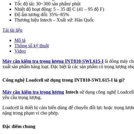
Tốc độ tải: 30~300 sản phẩm/ phút
Nhiệt độ hoạt động: 5 – 35 độ C (41 – 95 độ F)
Độ ẩm tương đối: 35%~85%
Thương hiệu Intech – Xuất xứ: Hàn Quốc
Tải tài liệu
Mô tả
Thông số kỹ thuật
Video
Máy cân kiểm tra trọng lượng INT810-SWL
615-I
là dòng máy ch
xuất sản phẩm hàng loạt. Đặc biệt là các sản phẩm có trọng lượng n
Công nghệ Loadcell sử dụng trong INT810-SWL
615-I
là gì?
Máy cân kiểm tra trọng lượng
Intech
sử dụng công nghệ Loadcell 
yêu cầu trọng lượng.
Loadcell là thiết bị cảm biến dùng để chuyển đổi lực hoặc trọng lượ
nặng trong phạm vi cho phép.
Đặc điểm chung