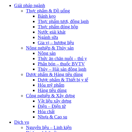
Giải pháp ngành
Thực phẩm & Đồ uống
Bánh kẹo
Thực phẩm tươi, đông lạnh
Thực phẩm đóng hộp
Nước giải khát
Ngành sữa
Gia vị – hương liệu
Nông nghiệp & Thủy sản
Nông sản
Thức ăn chăn nuôi – thú y
Phân bón – thuốc BVTV
Thủy – Hải sản đông lạnh
Dược phẩm & Hàng tiêu dùng
Dược phẩm & Thiết bị y tế
Hóa mỹ phẩm
Hàng tiêu dùng
Công nghiệp & Xây dựng
Vật liệu xây dựng
Điện – Điện tử
Hóa chất
Nhựa & Cao su
Dịch vụ
Nguyên liệu – Linh kiện