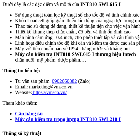
Dưới đây là các đặc điểm và mô tả của
INT810-SWL
615-I
Sử dụng thuật toán lọc kỹ thuật số cho tốc độ và tính chính xác
Khóa Loadcell giúp giảm thiểu tác động của ngoại lực trong q
Thao tác sử dụng dễ dàng, thiết kế thuận tiện cho việc vận hành
Thiết kế khung thép chắc chắn, độ bền và tính ổn định cao
Màn hình cảm ứng 10.4 inch, cho phép thiết lập và cấu hình v
Linh hoạt điều chỉnh tốc độ khi cân và kiểm tra được các sản 
Máy với tiêu chuẩn bảo vệ IP54 kháng nước và kháng bụi.
Máy cân kiểm tra INT810-SWL
615-I
thương hiệu Intech 
chăn nuôi, mỹ phẩm, dược phẩm,…
Thông tin liên hệ:
Tư vấn sản phẩm:
0902660882
(Zalo)
Email: marketing@vmsco.vn
Website:
https://vmsco.vn/
Tham khảo thêm:
Cân băng tải
Máy cân kiểm tra trọng lượng INT810-SWL210-I
Thông số kỹ thuật