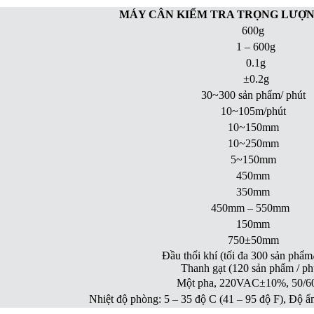
MÁY CÂN KIỂM TRA TRỌNG LƯỢNG
600g
1 – 600g
0.1g
±0.2g
30~300 sản phẩm/ phút
10~105m/phút
10~150mm
10~250mm
5~150mm
450mm
350mm
450mm – 550mm
150mm
750±50mm
Đầu thổi khí (tối đa 300 sản phẩm
Thanh gạt (120 sản phẩm / ph
Một pha, 220VAC±10%, 50/6
Nhiệt độ phòng: 5 – 35 độ C (41 – 95 độ F), Độ