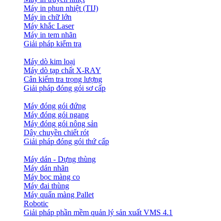
Máy in phun nhiệt (TIJ)
Máy in chữ lớn
Máy khắc Laser
Máy in tem nhãn
Giải pháp kiểm tra
Máy dò kim loại
Máy dò tạp chất X-RAY
Cân kiểm tra trọng lượng
Giải pháp đóng gói sơ cấp
Máy đóng gói đứng
Máy đóng gói ngang
Máy đóng gói nông sản
Dây chuyền chiết rót
Giải pháp đóng gói thứ cấp
Máy dán - Dựng thùng
Máy dán nhãn
Máy bọc màng co
Máy đai thùng
Máy quấn màng Pallet
Robotic
Giải pháp phần mềm quản lý sản xuất VMS 4.1