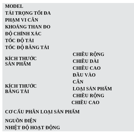
MODEL
TẢI TRỌNG TỐI ĐA
PHẠM VI CÂN
KHOẢNG THAN ĐO
ĐỘ CHÍNH XÁC
TỐC ĐỘ TẢI
TỐC ĐỘ BĂNG TẢI
CHIỀU RỘNG
KÍCH THƯỚC
CHIỀU DÀI
SẢN PHẨM
CHIỀU CAO
ĐẦU VÀO
CÂN
KÍCH THƯỚC
LOẠI SẢN PHẨM
BĂNG TẢI
CHIỀU RỘNG
CHIỀU CAO
CƠ CẤU PHÂN LOẠI
SẢN PHẨM
NGUỒN ĐIỆN
NHIỆT ĐỘ HOẠT ĐỘNG