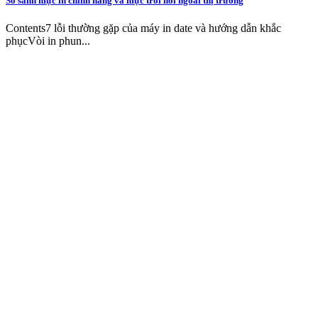
So sánh mực in chính hãng và mực trôi nổi ngoài thị trường
Contents7 lỗi thường gặp của máy in date và hướng dẫn khắc
phụcVòi in phun...