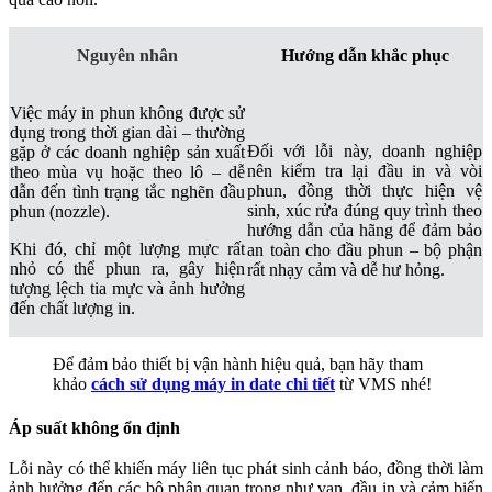
Nguyên nhân
Hướng dẫn khắc phục
Việc máy in phun không được sử
dụng trong thời gian dài – thường
Đối với lỗi này, doanh nghiệp
gặp ở các doanh nghiệp sản xuất
nên kiểm tra lại đầu in và vòi
theo mùa vụ hoặc theo lô – dễ
phun, đồng thời thực hiện vệ
dẫn đến tình trạng tắc nghẽn đầu
sinh, xúc rửa đúng quy trình theo
phun (nozzle).
hướng dẫn của hãng để đảm bảo
Khi đó, chỉ một lượng mực rất
an toàn cho đầu phun – bộ phận
nhỏ có thể phun ra, gây hiện
rất nhạy cảm và dễ hư hỏng.
tượng lệch tia mực và ảnh hưởng
đến chất lượng in.
Để đảm bảo thiết bị vận hành hiệu quả, bạn hãy tham
khảo
cách sử dụng máy in date chi tiết
từ VMS nhé!
Áp suất không ổn định
Lỗi này có thể khiến máy liên tục phát sinh cảnh báo, đồng thời làm
ảnh hưởng đến các bộ phận quan trọng như van, đầu in và cảm biến