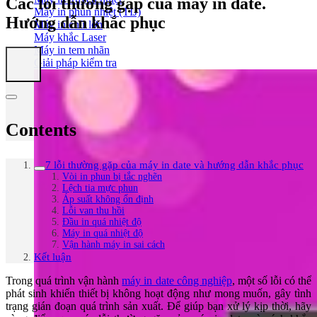
Các lỗi thường gặp của máy in date.
Máy in phun nhiệt (TIJ)
Hướng dẫn khắc phục
Máy in chữ lớn
Máy khắc Laser
Máy in tem nhãn
Giải pháp kiểm tra
Contents
7 lỗi thường gặp của máy in date và hướng dẫn khắc phục
Vòi in phun bị tắc nghẽn
Lệch tia mực phun
Áp suất không ổn định
Lỗi van thu hồi
Đầu in quá nhiệt độ
Máy in quá nhiệt độ
Vận hành máy in sai cách
Kết luận
Trong quá trình vận hành
máy in date công nghiệp
, một số lỗi có thể
phát sinh khiến thiết bị không hoạt động như mong muốn, gây tình
trạng gián đoạn quá trình sản xuất. Để giúp bạn xử lý kịp thời, hãy