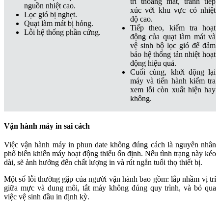
trí thoáng mát, tránh tiếp
nguồn nhiệt cao.
xúc với khu vực có nhiệt
Lọc gió bị nghẹt.
độ cao.
Quạt làm mát bị hỏng.
Tiếp theo, kiểm tra hoạt
Lỗi hệ thống phần cứng.
động của quạt làm mát và
vệ sinh bộ lọc gió để đảm
bảo hệ thống tản nhiệt hoạt
động hiệu quả.
Cuối cùng, khởi động lại
máy và tiến hành kiểm tra
xem lỗi còn xuất hiện hay
không.
Vận hành máy in sai cách
Việc vận hành máy in phun date không đúng cách là nguyên nhân
phổ biến khiến máy hoạt động thiếu ổn định. Nếu tình trạng này kéo
dài, sẽ ảnh hưởng đến chất lượng in và rút ngắn tuổi thọ thiết bị.
Một số lỗi thường gặp của người vận hành bao gồm: lắp nhầm vị trí
giữa mực và dung môi, tắt máy không đúng quy trình, và bỏ qua
việc vệ sinh đầu in định kỳ.