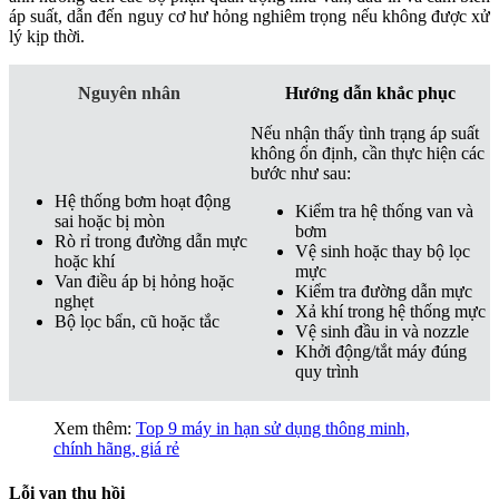
áp suất, dẫn đến nguy cơ hư hỏng nghiêm trọng nếu không được xử
lý kịp thời.
Nguyên nhân
Hướng dẫn khắc phục
Nếu nhận thấy tình trạng áp suất
không ổn định, cần thực hiện các
bước như sau:
Hệ thống bơm hoạt động
Kiểm tra hệ thống van và
sai hoặc bị mòn
bơm
Rò rỉ trong đường dẫn mực
Vệ sinh hoặc thay bộ lọc
hoặc khí
mực
Van điều áp bị hỏng hoặc
Kiểm tra đường dẫn mực
nghẹt
Xả khí trong hệ thống mực
Bộ lọc bẩn, cũ hoặc tắc
Vệ sinh đầu in và nozzle
Khởi động/tắt máy đúng
quy trình
Xem thêm:
Top 9 máy in hạn sử dụng thông minh,
chính hãng, giá rẻ
Lỗi van thu hồi