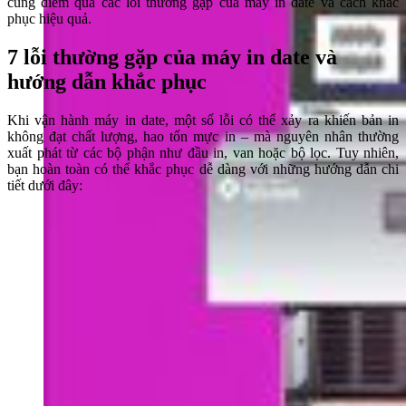
cùng điểm qua các lỗi thường gặp của máy in date và cách khắc
phục hiệu quả.
7 lỗi thường gặp của máy in date và
hướng dẫn khắc phục
Khi vận hành máy in date, một số lỗi có thể xảy ra khiến bản in
không đạt chất lượng, hao tốn mực in – mà nguyên nhân thường
xuất phát từ các bộ phận như đầu in, van hoặc bộ lọc. Tuy nhiên,
bạn hoàn toàn có thể khắc phục dễ dàng với những hướng dẫn chi
tiết dưới đây: