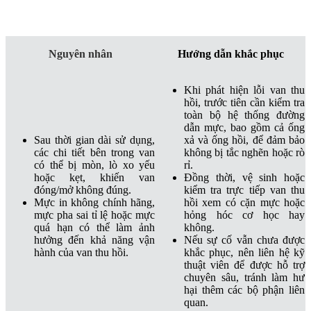
Nguyên nhân
Hướng dẫn khắc phục
Khi phát hiện lỗi van thu
hồi, trước tiên cần kiểm tra
toàn bộ hệ thống đường
dẫn mực, bao gồm cả ống
Sau thời gian dài sử dụng,
xả và ống hồi, để đảm bảo
các chi tiết bên trong van
không bị tắc nghẽn hoặc rò
có thể bị mòn, lò xo yếu
rỉ.
hoặc kẹt, khiến van
Đồng thời, vệ sinh hoặc
đóng/mở không đúng.
kiểm tra trực tiếp van thu
Mực in không chính hãng,
hồi xem có cặn mực hoặc
mực pha sai tỉ lệ hoặc mực
hỏng hóc cơ học hay
quá hạn có thể làm ảnh
không.
hưởng đến khả năng vận
Nếu sự cố vẫn chưa được
hành của van thu hồi.
khắc phục, nên liên hệ kỹ
thuật viên để được hỗ trợ
chuyên sâu, tránh làm hư
hại thêm các bộ phận liên
quan.