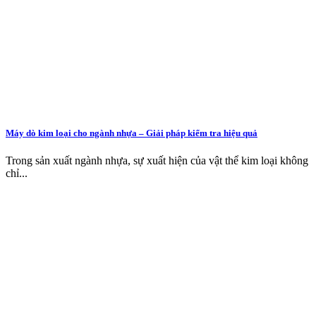
Máy dò kim loại cho ngành nhựa – Giải pháp kiểm tra hiệu quả
Trong sản xuất ngành nhựa, sự xuất hiện của vật thể kim loại không
chỉ...