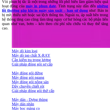
Vòi phun bị tắc là một trong những lỗi phổ biến làm giảm hiệu quả
hoạt động của
máy in phun date
. Tình trạng này dẫn đến
những
lỗi thường gặp khi in ngày sản xuất – hạn sử dụng
như: B
ản in
bị mờ, thiếu nét hoặc sai lệch thông tin. Ngoài ra, áp suất bên trong
hệ thống tăng cao cũng làm tăng nguy cơ hư hỏng các bộ phận liên
quan như van, bơm – kéo theo chi phí sửa chữa và thay thế tăng
cao.
Máy dò kim loại
Máy dò tạp chất X-RAY
Cân kiểm tra trọng lượng
Giải pháp đóng gói sơ cấp
Máy đóng gói đứng
Máy đóng gói ngang
Máy đóng gói nông sản
Dây chuyền chiết rót
Giải pháp đóng gói thứ cấp
Máy dán - Dựng thùng
Máy dán nhãn
Máy bọc màng co