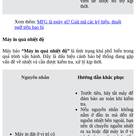
viên để được hỗ trợ kịp
thời.
Xem thêm:
MFG là ngày gì? Giải mã các ký hiệu, thuật
ngữ trên bao bì
Máy in quá nhiệt độ
Máy báo
“Máy in quá nhiệt độ”
là tình trạng khá phổ biến trong
quá trình vận hành. Đây là dấu hiệu cảnh báo hệ thống đang gặp
vấn đề về nhiệt và cần được kiểm tra, xử lý kịp thời.
Nguyên nhân
Hướng dẫn khắc phục
Trước tiên, hãy tắt máy để
đảm bảo an toàn khi kiểm
tra.
Nếu nguyên nhân không
nằm ở đầu in mà đến từ
nguồn nhiệt bên ngoài, bạn
nên di chuyển nguồn nhiệt
ra xa hoặc đặt máy in ở vị
Máy in đặt ở vị trí có