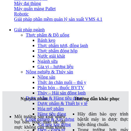
Máy đai thùng
Máy quấn màng Pallet
Robotic
Giải pháp phần mềm quản lý sản xuất VMS 4.1
Giải pháp ngành
Thực phẩm & Đồ uống
Bánh kẹo
Thực phẩm tươi, đông lạnh
Thực phẩm đóng hộp
Nước giải khát
Ngành sữa
Gia vị – hương liệu
Nông nghiệp & Thủy sản
Nông sản
Thức ăn chăn nuôi – thú y
Phân bón – thuốc BVTV
Thủy – Hải sản đông lạnh
Dược phẩm & Hàng tiêu dùng
Nguyên nhân
Hướng dẫn khắc phục
Dược phẩm & Thiết bị y tế
Hóa mỹ phẩm
Hãy đảm bảo quy trình
Hàng tiêu dùng
Môi trường sản xuất nhiều
bật/tắt máy in được thực
Công nghiệp & Xây dựng
bụi bẩn, hoặc thao tác đổ
hiện đúng chuẩn.
Vật liệu xây dựng
mực không cẩn thận khiến
Trong trường hợp máy
Điện – Điện tử