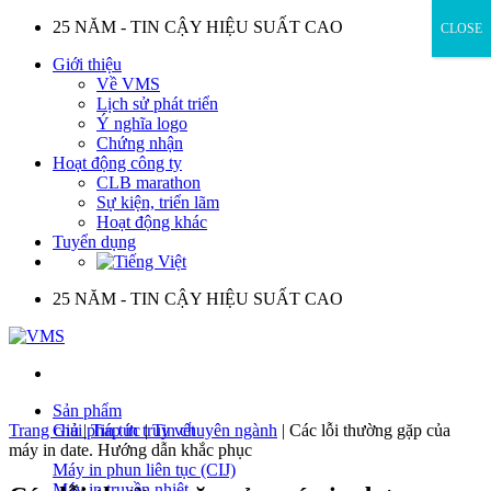
Skip
25 NĂM - TIN CẬY HIỆU SUẤT CAO
CLOSE
to
Giới thiệu
content
Về VMS
Lịch sử phát triển
Ý nghĩa logo
Chứng nhận
Hoạt động công ty
CLB marathon
Sự kiện, triển lãm
Hoạt động khác
Tuyển dụng
25 NĂM - TIN CẬY HIỆU SUẤT CAO
Sản phẩm
Trang chủ
Giải pháp in truy vết
|
Tin tức
|
Tin chuyên ngành
|
Các lỗi thường gặp của
máy in date. Hướng dẫn khắc phục
Máy in phun liên tục (CIJ)
Máy in truyền nhiệt