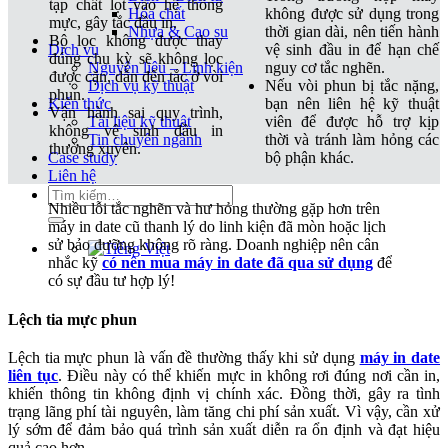
tạp chất lọt vào hệ thống
không được sử dụng trong
Hóa chất
mực, gây tắc đầu in.
thời gian dài, nên tiến hành
Nhựa & Cao su
Bộ lọc không được thay
vệ sinh đầu in để hạn chế
Dịch vụ
đúng chu kỳ sẽ không lọc
nguy cơ tắc nghẽn.
Nguyên liệu – Linh kiện
được cặn, dẫn đến tắc ở vòi
Nếu vòi phun bị tắc nặng,
Dịch vụ kỹ thuật
phun.
bạn nên liên hệ kỹ thuật
Kiến thức
Vận hành sai quy trình,
viên để được hỗ trợ kịp
Tài liệu kỹ thuật
không vệ sinh đầu in
thời và tránh làm hỏng các
Tin chuyên ngành
thường xuyên.
bộ phận khác.
Case study
Liên hệ
Tìm
Nhiều lỗi tắc nghẽn và hư hỏng thường gặp hơn trên
kiếm:
máy in date cũ thanh lý do linh kiện đã mòn hoặc lịch
sử bảo dưỡng không rõ ràng. Doanh nghiệp nên cân
nhắc kỹ
có nên mua máy in date đã qua sử dụng
để
có sự đầu tư hợp lý!
Lệch tia mực phun
Lệch tia mực phun là vấn đề thường thấy khi sử dụng
máy in date
liên tục
. Điều này có thể khiến mực in không rơi đúng nơi cần in,
khiến thông tin không định vị chính xác. Đồng thời, gây ra tình
trạng lãng phí tài nguyên, làm tăng chi phí sản xuất. Vì vậy, cần xử
lý sớm để đảm bảo quá trình sản xuất diễn ra ổn định và đạt hiệu
quả cao hơn.