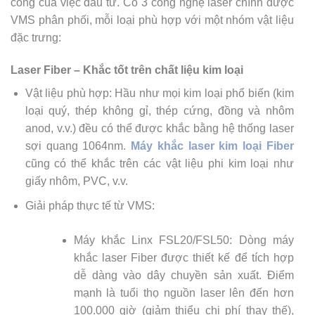
công của việc đầu tư. Có 3 công nghệ laser chính được
VMS phân phối, mỗi loại phù hợp với một nhóm vật liệu
đặc trưng:
Laser Fiber – Khắc tốt trên chất liệu kim loại
Vật liệu phù hợp: Hầu như mọi kim loại phổ biến (kim
loại quý, thép không gỉ, thép cứng, đồng và nhôm
anod, v.v.) đều có thể được khắc bằng hệ thống laser
sợi quang 1064nm.
Máy khắc laser kim loại Fiber
cũng có thể khắc trên các vật liệu phi kim loại như
giấy nhôm, PVC, v.v.
Giải pháp thực tế từ VMS:
Máy khắc Linx FSL20/FSL50: Dòng máy
khắc laser Fiber được thiết kế để tích hợp
dễ dàng vào dây chuyền sản xuất. Điểm
mạnh là tuổi thọ nguồn laser lên đến hơn
100.000 giờ (giảm thiểu chi phí thay thế),