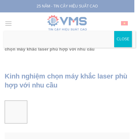
Skip
25 NĂM - TIN CẬY HIỆU SUẤT CAO
to
content
CLOSE
Trang chủ
|
Tin tức
|
Tin chuyên ngành
|
Kinh nghiệm
chọn máy khắc laser phù hợp với nhu cầu
Kinh nghiệm chọn máy khắc laser phù
hợp với nhu cầu