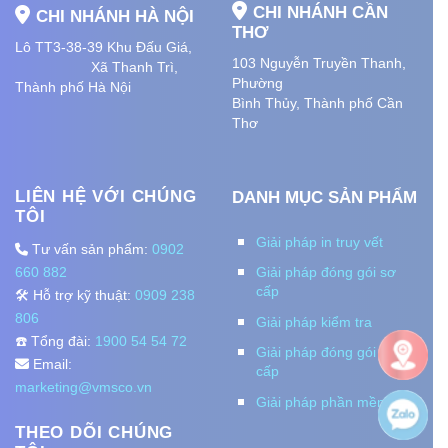
CHI NHÁNH CẦN
CHI NHÁNH HÀ NỘI
THƠ
Lô TT3-38-39 Khu Đấu Giá,
103 Nguyễn Truyền Thanh,
Xã Thanh Trì,
Phường
Thành phố Hà Nội
Bình Thủy, Thành phố
Cần
Thơ
LIÊN HỆ VỚI CHÚNG
DANH MỤC SẢN PHẨM
TÔI
Giải pháp in truy vết
Tư vấn sản phẩm:
0902
660 882
Giải pháp đóng gói sơ
cấp
🛠️ Hỗ trợ kỹ thuật:
0909 238
806
Giải pháp kiểm tra
☎️ Tổng đài:
1900 54 54 72
Giải pháp đóng gói thứ
Email:
cấp
marketing@vmsco.vn
Giải pháp phần mềm
THEO DÕI CHÚNG