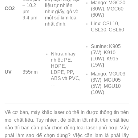
Mango: MGC30
– 10.2
liệu tự nhiên
CO2
(30W), MGC60
μm –
như giấy, gỗ và
(60W)
9.4 μm
một số kim loại
Linx: CSL10,
nhất định.
CSL30, CSL60
Sunine: K905
(5W), K910
Nhựa nhạy
(10W), K915
nhiệt: PE,
(15W
)
HDPE,
UV
355nm
LDPE, PP,
Mango: MGU03
ABS và PVC,
(3W), MGU05
…
(5W), MGU10
(10W)
Về cơ bản, máy khắc laser có thể in được thông tin trên
mọi chất liệu. Tuy nhiên, để biết in tốt nhất trên chất liệu
nào thì bạn cần phải chọn đúng loại laser phù hợp. Vậy
phải làm sao để chọn đúng? Việc cần làm là phải lấy