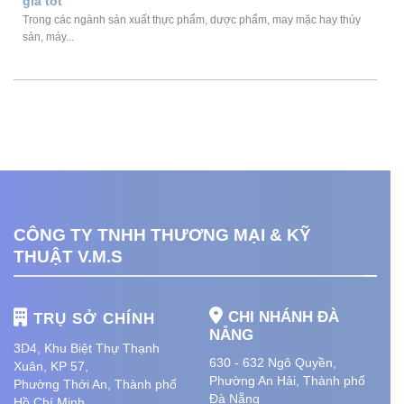
giá tốt
Trong các ngành sản xuất thực phẩm, dược phẩm, may mặc hay thủy
sản, máy...
CÔNG TY TNHH THƯƠNG MẠI & KỸ
THUẬT V.M.S
CHI NHÁNH ĐÀ
TRỤ SỞ CHÍNH
NẴNG
3D4, Khu Biệt Thự Thạnh
630 - 632 Ngô Quyền,
Xuân, KP 57,
Phường An Hải
, Thành phố
Phường Thới An, Thành phố
Đà Nẵng
Hồ Chí Minh