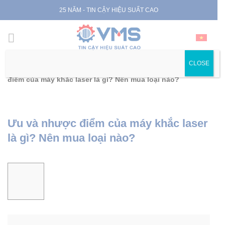
Skip
25 NĂM - TIN CẬY HIỆU SUẤT CAO
to
content
CLOSE
Trang chủ
|
Tin tức
|
Tin chuyên ngành
|
Ưu và nhược
điểm của máy khắc laser là gì? Nên mua loại nào?
Ưu và nhược điểm của máy khắc laser
là gì? Nên mua loại nào?