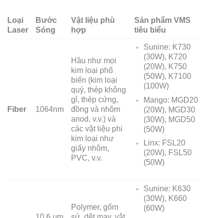
Loại
Bước
Vật liệu phù
Sản phẩm VMS
Laser
Sóng
hợp
tiêu biểu
Sunine: K730
(30W), K720
Hầu như mọi
(20W), K750
kim loại phổ
(50W), K7100
biến (kim loại
(100W)
quý, thép không
gỉ, thép cứng,
Mango: MGD20
Fiber
1064nm
đồng và nhôm
(20W), MGD30
anod, v.v.) và
(30W), MGD50
các vật liệu phi
(50W)
kim loại như
Linx: FSL20
giấy nhôm,
(20W), FSL50
PVC, v.v.
(50W)
Sunine: K630
(30W), K660
Polymer, gốm
(60W)
10.6 μm
sứ, dệt may, vật