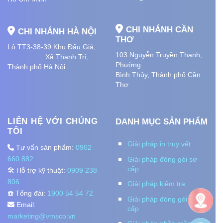
CHI NHÁNH CẦN
CHI NHÁNH HÀ NỘI
THƠ
Lô TT3-38-39 Khu Đấu Giá,
103 Nguyễn Truyền Thanh,
Xã Thanh Trì,
Phường
Thành phố Hà Nội
Bình Thủy, Thành phố
Cần
Thơ
LIÊN HỆ VỚI CHÚNG
DANH MỤC SẢN PHẨM
TÔI
Giải pháp in truy vết
Tư vấn sản phẩm:
0902
660 882
Giải pháp đóng gói sơ
cấp
🛠️ Hỗ trợ kỹ thuật:
0909 238
806
Giải pháp kiểm tra
☎️ Tổng đài:
1900 54 54 72
Giải pháp đóng gói thứ
Email:
cấp
marketing@vmsco.vn