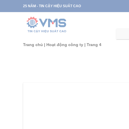
Skip
25 NĂM - TIN CẬY HIỆU SUẤT CAO
to
content
Trang chủ
|
Hoạt động công ty
|
Trang 4