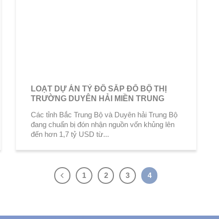
LOẠT DỰ ÁN TỶ ĐÔ SẮP ĐỔ BỘ THỊ
TRƯỜNG DUYÊN HẢI MIỀN TRUNG
Các tỉnh Bắc Trung Bộ và Duyên hải Trung Bộ
đang chuẩn bị đón nhận nguồn vốn khủng lên
đến hơn 1,7 tỷ USD từ...
1
2
3
4