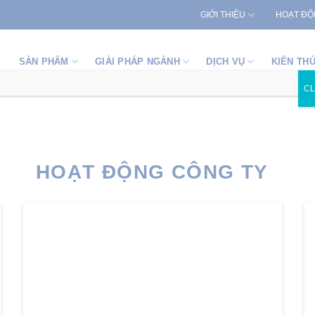
GIỚI THIỆU
HOẠT ĐỘ
SẢN PHẨM
GIẢI PHÁP NGÀNH
DỊCH VỤ
KIẾN TH
C
HOẠT ĐỘNG CÔNG TY