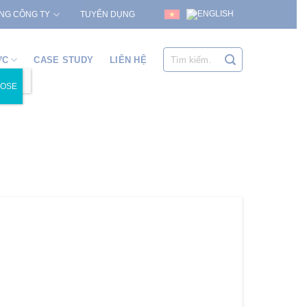
TUYỂN DỤNG
NG CÔNG TY
Tìm
ỨC
CASE STUDY
LIÊN HỆ
kiếm:
LOSE