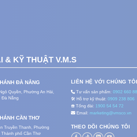
 & KỸ THUẬT V.M.S
LIÊN HỆ VỚI CHÚNG TÔ
NHÁNH ĐÀ NẴNG
 Ngô Quyền, Phường An Hải
,
Tư vấn sản phẩm:
0902 660 8
 Đà Nẵng
🛠️ Hỗ trợ kỹ thuật:
0909 238 806
☎️ Tổng đài:
1900 54 54 72
Email:
marketing@vmsco.vn
NHÁNH CẦN THƠ
THEO DÕI CHÚNG TÔI
n Truyền Thanh, Phường
, Thành phố
Cần Thơ