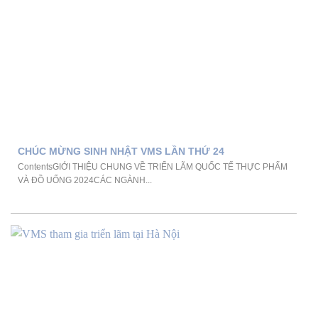
CHÚC MỪNG SINH NHẬT VMS LẦN THỨ 24
ContentsGIỚI THIỆU CHUNG VỀ TRIỂN LÃM QUỐC TẾ THỰC PHẨM
VÀ ĐỒ UỐNG 2024CÁC NGÀNH...