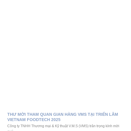
THƯ MỜI THAM QUAN GIAN HÀNG VMS TẠI TRIỂN LÃM
VIETNAM FOODTECH 2025
Công ty TNHH Thương mại & Kỹ thuật V.M.S (VMS) trân trọng kính mời