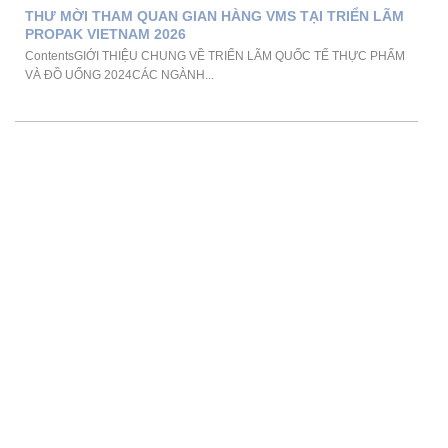
THƯ MỜI THAM QUAN GIAN HÀNG VMS TẠI TRIỂN LÃM
PROPAK VIETNAM 2026
ContentsGIỚI THIỆU CHUNG VỀ TRIỂN LÃM QUỐC TẾ THỰC PHẨM
VÀ ĐỒ UỐNG 2024CÁC NGÀNH...