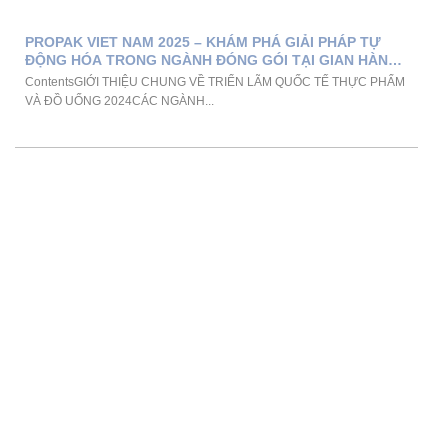
PROPAK VIET NAM 2025 – KHÁM PHÁ GIẢI PHÁP TỰ
ĐỘNG HÓA TRONG NGÀNH ĐÓNG GÓI TẠI GIAN HÀNG
VMS
ContentsGIỚI THIỆU CHUNG VỀ TRIỂN LÃM QUỐC TẾ THỰC PHẨM
VÀ ĐỒ UỐNG 2024CÁC NGÀNH...