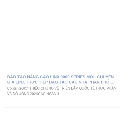
ĐÀO TẠO NÂNG CAO LINX 9000 SERIES MỚI: CHUYÊN
GIA LINX TRỰC TIẾP ĐÀO TẠO CÁC NHÀ PHÂN PHỐI
CHÂU Á TẠI VMS
ContentsGIỚI THIỆU CHUNG VỀ TRIỂN LÃM QUỐC TẾ THỰC PHẨM
VÀ ĐỒ UỐNG 2024CÁC NGÀNH...