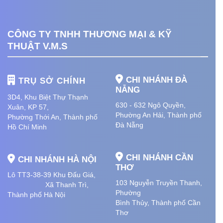
CÔNG TY TNHH THƯƠNG MẠI & KỸ
THUẬT V.M.S
CHI NHÁNH ĐÀ
TRỤ SỞ CHÍNH
NẴNG
3D4, Khu Biệt Thự Thạnh
630 - 632 Ngô Quyền,
Xuân, KP 57,
Phường An Hải
, Thành phố
Phường Thới An, Thành phố
Đà Nẵng
Hồ Chí Minh
CHI NHÁNH CẦN
CHI NHÁNH HÀ NỘI
THƠ
Lô TT3-38-39 Khu Đấu Giá,
103 Nguyễn Truyền Thanh,
Xã Thanh Trì,
Phường
Thành phố Hà Nội
Bình Thủy, Thành phố
Cần
Thơ