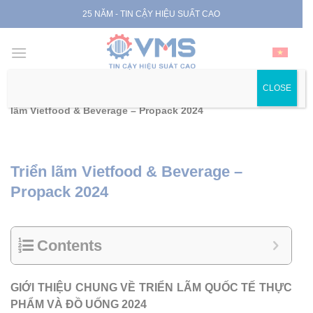
Skip
25 NĂM - TIN CẬY HIỆU SUẤT CAO
to
content
CLOSE
Trang chủ
|
Hoạt động công ty
|
Sự kiện, triển lãm
|
Triển
lãm Vietfood & Beverage – Propack 2024
Triển lãm Vietfood & Beverage –
Propack 2024
Contents
GIỚI THIỆU CHUNG VỀ TRIỂN LÃM QUỐC TẾ THỰC
PHẨM VÀ ĐỒ UỐNG 2024