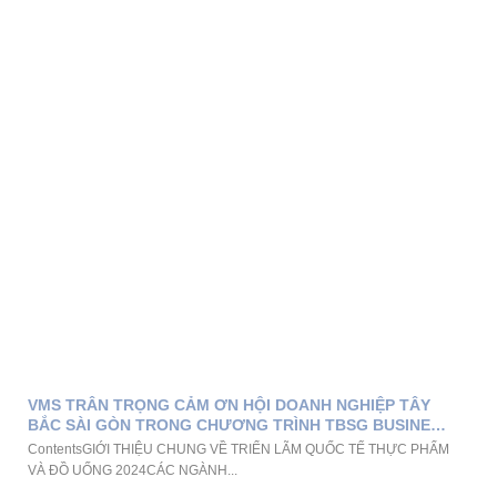
VMS TRÂN TRỌNG CẢM ƠN HỘI DOANH NGHIỆP TÂY
BẮC SÀI GÒN TRONG CHƯƠNG TRÌNH TBSG BUSINESS
TOUR THÁNG 6
ContentsGIỚI THIỆU CHUNG VỀ TRIỂN LÃM QUỐC TẾ THỰC PHẨM
VÀ ĐỒ UỐNG 2024CÁC NGÀNH...