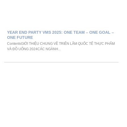
YEAR END PARTY VMS 2025: ONE TEAM – ONE GOAL –
ONE FUTURE
ContentsGIỚI THIỆU CHUNG VỀ TRIỂN LÃM QUỐC TẾ THỰC PHẨM
VÀ ĐỒ UỐNG 2024CÁC NGÀNH...