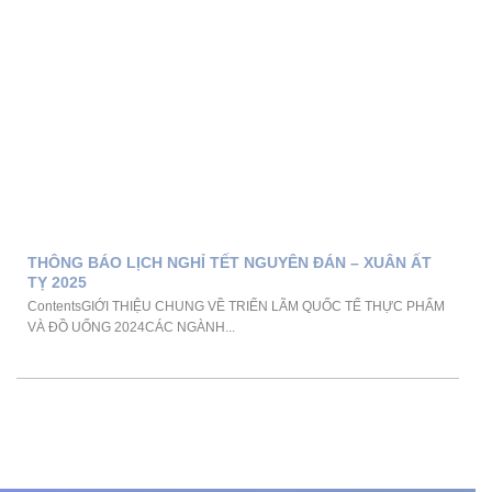
THÔNG BÁO LỊCH NGHỈ TẾT NGUYÊN ĐÁN – XUÂN ẤT
TỴ 2025
ContentsGIỚI THIỆU CHUNG VỀ TRIỂN LÃM QUỐC TẾ THỰC PHẨM
VÀ ĐỒ UỐNG 2024CÁC NGÀNH...