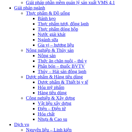
Giải pháp phần mềm quản lý sản xuất VMS 4.1
Giải pháp ngành
Thực phẩm & Đồ uống
Bánh kẹo
Thực phẩm tươi, đông lạnh
Thực phẩm đóng hộp
Nước giải khát
Ngành sữa
Gia vị – hương liệu
Nông nghiệp & Thủy sản
Nông sản
Thức ăn chăn nuôi – thú y
Phân bón – thuốc BVTV
Thủy – Hải sản đông lạnh
Dược phẩm & Hàng tiêu dùng
Dược phẩm & Thiết bị y tế
Hóa mỹ phẩm
Hàng tiêu dùng
Công nghiệp & Xây dựng
Vật liệu xây dựng
Điện – Điện tử
Hóa chất
Nhựa & Cao su
Dịch vụ
Nguyên liệu – Linh kiện