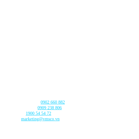
Lô TT3-38-39 Khu Đấu Giá,
Xã Thanh Trì,
Thành phố Hà
Nội
CHI NHÁNH ĐÀ NẴNG
630 - 632 Ngô Quyền, Phường An Hải
, Thành phố Đà Nẵng
CHI NHÁNH CẦN THƠ
103 Nguyễn Truyền Thanh, Phường
Bình Thủy, Thành phố
Cần Thơ
LIÊN HỆ với chúng tôi
Tư vấn sản phẩm:
0902 660 882
🛠️ Hỗ trợ kỹ thuật:
0909 238 806
☎️ Tổng đài:
1900 54 54 72
Email:
marketing@vmsco.vn
THEO DÕI chúng tôi