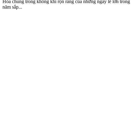
Hòa chung trong không khí rộn ràng của những ngày lễ lớn trong
năm sắp...