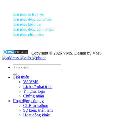
DANH MỤC SẢN PHẨM
Giải pháp in truy vết
Giải pháp đóng gói sơ cấp
Giải pháp kiểm tra
Giải pháp đóng gói thứ cấp
Giải pháp phần mềm
| Copyright © 2026 VMS. Design by VMS
Tìm
kiếm:
Giới thiệu
Về VMS
Lịch sử phát triển
Ý nghĩa logo
Chứng nhận
Hoạt động công ty
CLB marathon
Sự kiện, triển lãm
Hoạt động khác