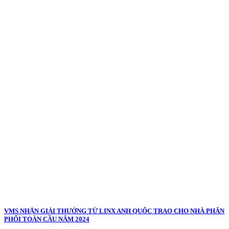
VMS NHẬN GIẢI THƯỞNG TỪ LINX ANH QUỐC TRAO CHO NHÀ PHÂN
PHỐI TOÀN CẦU NĂM 2024