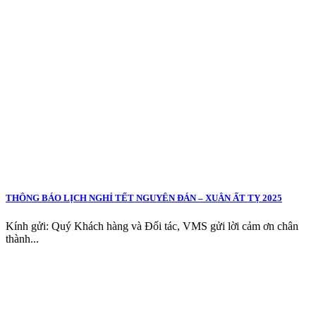
THÔNG BÁO LỊCH NGHỈ TẾT NGUYÊN ĐÁN – XUÂN ẤT TỴ 2025
Kính gửi: Quý Khách hàng và Đối tác, VMS gửi lời cảm ơn chân
thành...