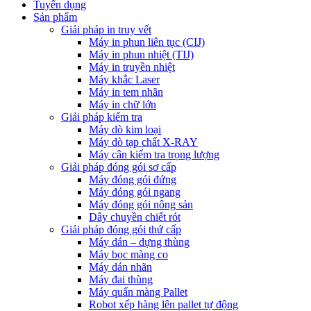
Tuyển dụng
Sản phẩm
Giải pháp in truy vết
Máy in phun liên tục (CIJ)
Máy in phun nhiệt (TIJ)
Máy in truyền nhiệt
Máy khắc Laser
Máy in tem nhãn
Máy in chữ lớn
Giải pháp kiểm tra
Máy dò kim loại
Máy dò tạp chất X-RAY
Máy cân kiểm tra trọng lượng
Giải pháp đóng gói sơ cấp
Máy đóng gói đứng
Máy đóng gói ngang
Máy đóng gói nông sản
Dây chuyền chiết rót
Giải pháp đóng gói thứ cấp
Máy dán – dựng thùng
Máy bọc màng co
Máy dán nhãn
Máy đai thùng
Máy quấn màng Pallet
Robot xếp hàng lên pallet tự động