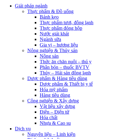
Giải pháp ngành
Thực phẩm & Đồ uống
Bánh kẹo
Thực phẩm tươi, đông lạnh
Thực phẩm đóng hộp
Nước giải khát
Ngành sữa
Gia vị – hương liệu
Nông nghiệp & Thủy sản
Nông sản
Thức ăn chăn nuôi – thú y
Phân bón – thuốc BVTV
Thủy – Hải sản đông lạnh
Dược phẩm & Hàng tiêu dùng
Dược phẩm & Thiết bị y tế
Hóa mỹ phẩm
Hàng tiêu dùng
Công nghiệp & Xây dựng
Vật liệu xây dựng
Điện – Điện tử
Hóa chất
Nhựa & Cao su
Dịch vụ
Nguyên liệu – Linh kiện