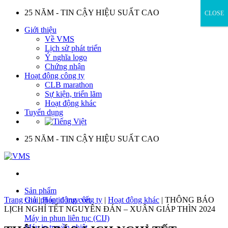
Skip
25 NĂM - TIN CẬY HIỆU SUẤT CAO
CLOSE
to
Giới thiệu
content
Về VMS
Lịch sử phát triển
Ý nghĩa logo
Chứng nhận
Hoạt động công ty
CLB marathon
Sự kiện, triển lãm
Hoạt động khác
Tuyển dụng
25 NĂM - TIN CẬY HIỆU SUẤT CAO
Sản phẩm
Trang chủ
Giải pháp in truy vết
|
Hoạt động công ty
|
Hoạt động khác
|
THÔNG BÁO
LỊCH NGHỈ TẾT NGUYÊN ĐÁN – XUÂN GIÁP THÌN 2024
Máy in phun liên tục (CIJ)
Máy in truyền nhiệt