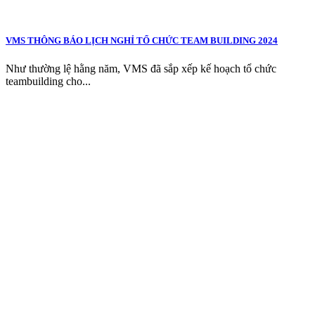
VMS THÔNG BÁO LỊCH NGHỈ TỔ CHỨC TEAM BUILDING 2024
Như thường lệ hằng năm, VMS đã sắp xếp kế hoạch tổ chức
teambuilding cho...
CÔNG TY TNHH THƯƠNG MẠI & KỸ
THUẬT V.M.S
TRỤ SỞ CHÍNH
3D4, Khu Biệt Thự Thạnh Xuân, KP 57,
Phường Thới An, Thành phố Hồ Chí Minh
CHI NHÁNH HÀ NỘI