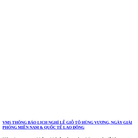
VMS THÔNG BÁO LỊCH NGHỈ LỄ GIỖ TỔ HÙNG VƯƠNG, NGÀY GIẢI
PHÓNG MIỀN NAM & QUỐC TẾ LAO ĐỘNG