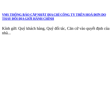
VMS THÔNG BÁO CẬP NHẬT ĐỊA CHỈ CÔNG TY TRÊN HOÁ ĐƠN DO
THAY ĐỔI ĐỊA GIỚI HÀNH CHÍNH
Kính gửi: Quý khách hàng, Quý đối tác, Căn cứ vào quyết định của
nhà...