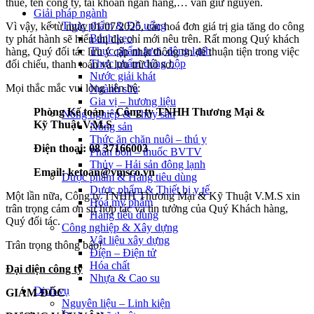
thuế, tên công ty, tài khoản ngân hàng,… vẫn giữ nguyên.
Giải pháp ngành
Thực phẩm & Đồ uống
Vì vậy, kể từ ngày 01/07/2025, các hoá đơn giá trị gia tăng do công
Bánh kẹo
ty phát hành sẽ hiển thị địa chỉ mới nêu trên. Rất mong Quý khách
Thực phẩm tươi, đông lạnh
hàng, Quý đối tác lưu ý cập nhật thông tin để thuận tiện trong việc
Thực phẩm đóng hộp
đối chiếu, thanh toán và lưu trữ hồ sơ.
Nước giải khát
Mọi thắc mắc vui lòng liên hệ:
Ngành sữa
Gia vị – hương liệu
Phòng Kế toán – Công ty TNHH Thương Mại &
Nông nghiệp & Thủy sản
Kỹ Thuật V.M.S
Nông sản
Thức ăn chăn nuôi – thú y
Điện thoại: 08 37166003
Phân bón – thuốc BVTV
Thủy – Hải sản đông lạnh
Email: ketoan@vmsco.vn
Dược phẩm & Hàng tiêu dùng
Dược phẩm & Thiết bị y tế
Một lần nữa, Công ty TNHH Thương Mại & Kỹ Thuật V.M.S xin
Hóa mỹ phẩm
trân trọng cảm ơn sự hợp tác va tin tưởng của Quý Khách hàng,
Hàng tiêu dùng
Quý đối tác.
Công nghiệp & Xây dựng
Vật liệu xây dựng
Trân trọng thông báo!
Điện – Điện tử
Hóa chất
Đại diện công ty
Nhựa & Cao su
Dịch vụ
GIÁM ĐỐC
Nguyên liệu – Linh kiện