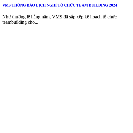
VMS THÔNG BÁO LỊCH NGHỈ TỔ CHỨC TEAM BUILDING 2024
Như thường lệ hằng năm, VMS đã sắp xếp kế hoạch tổ chức
teambuilding cho...
CÔNG TY TNHH THƯƠNG MẠI & KỸ
THUẬT V.M.S
TRỤ SỞ CHÍNH
3D4, Khu Biệt Thự Thạnh Xuân, KP 57,
Phường Thới An, Thành phố Hồ Chí Minh
CHI NHÁNH HÀ NỘI
Lô TT3-38-39 Khu Đấu Giá,
Xã Thanh Trì,
Thành phố Hà
Nội