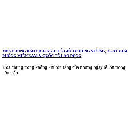
VMS THÔNG BÁO LỊCH NGHỈ LỄ GIỖ TỔ HÙNG VƯƠNG, NGÀY GIẢI
PHÓNG MIỀN NAM & QUỐC TẾ LAO ĐỘNG
Hòa chung trong không khí rộn ràng của những ngày lễ lớn trong
năm sắp...