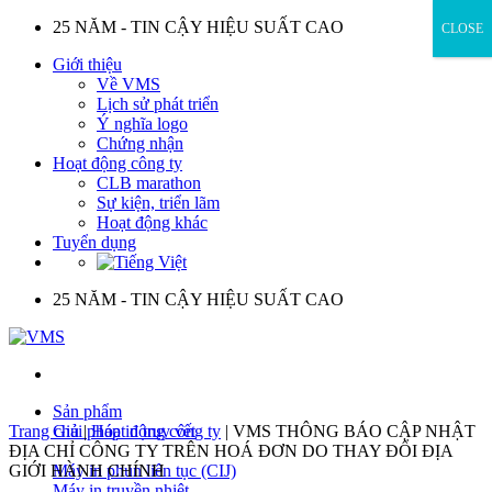
Skip
25 NĂM - TIN CẬY HIỆU SUẤT CAO
CLOSE
to
Giới thiệu
content
Về VMS
Lịch sử phát triển
Ý nghĩa logo
Chứng nhận
Hoạt động công ty
CLB marathon
Sự kiện, triển lãm
Hoạt động khác
Tuyển dụng
25 NĂM - TIN CẬY HIỆU SUẤT CAO
Sản phẩm
Trang chủ
Giải pháp in truy vết
|
Hoạt động công ty
|
VMS THÔNG BÁO CẬP NHẬT
ĐỊA CHỈ CÔNG TY TRÊN HOÁ ĐƠN DO THAY ĐỔI ĐỊA
GIỚI HÀNH CHÍNH
Máy in phun liên tục (CIJ)
Máy in truyền nhiệt