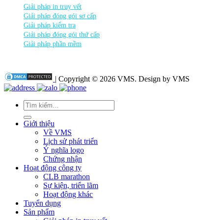
Giải pháp in truy vết
Giải pháp đóng gói sơ cấp
Giải pháp kiểm tra
Giải pháp đóng gói thứ cấp
Giải pháp phần mềm
| Copyright © 2026 VMS. Design by VMS
Tìm
kiếm:
Giới thiệu
Về VMS
Lịch sử phát triển
Ý nghĩa logo
Chứng nhận
Hoạt động công ty
CLB marathon
Sự kiện, triển lãm
Hoạt động khác
Tuyển dụng
Sản phẩm