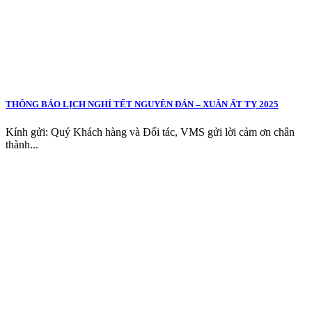
THÔNG BÁO LỊCH NGHỈ TẾT NGUYÊN ĐÁN – XUÂN ẤT TỴ 2025
Kính gửi: Quý Khách hàng và Đối tác, VMS gửi lời cảm ơn chân
thành...