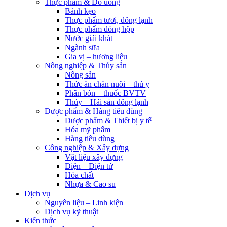
Thực phẩm & Đồ uống
Bánh kẹo
Thực phẩm tươi, đông lạnh
Thực phẩm đóng hộp
Nước giải khát
Ngành sữa
Gia vị – hương liệu
Nông nghiệp & Thủy sản
Nông sản
Thức ăn chăn nuôi – thú y
Phân bón – thuốc BVTV
Thủy – Hải sản đông lạnh
Dược phẩm & Hàng tiêu dùng
Dược phẩm & Thiết bị y tế
Hóa mỹ phẩm
Hàng tiêu dùng
Công nghiệp & Xây dựng
Vật liệu xây dựng
Điện – Điện tử
Hóa chất
Nhựa & Cao su
Dịch vụ
Nguyên liệu – Linh kiện
Dịch vụ kỹ thuật
Kiến thức