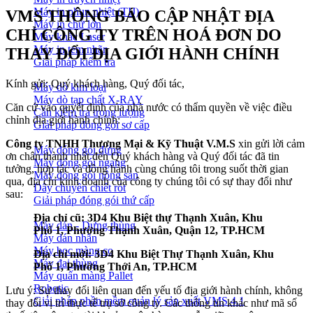
Máy in phun nhiệt (TIJ)
VMS THÔNG BÁO CẬP NHẬT ĐỊA
Máy in chữ lớn
CHỈ CÔNG TY TRÊN HOÁ ĐƠN DO
Máy khắc Laser
Máy in tem nhãn
THAY ĐỔI ĐỊA GIỚI HÀNH CHÍNH
Giải pháp kiểm tra
Kính gửi: Quý khách hàng, Quý đối tác,
Máy dò kim loại
Máy dò tạp chất X-RAY
Căn cứ vào quyết định của nhà nước có thẩm quyền về việc điều
Cân kiểm tra trọng lượng
chỉnh địa giới hành chính:
Giải pháp đóng gói sơ cấp
Công ty TNHH Thương Mại & Kỹ Thuật V.M.S
xin gửi lời cảm
Máy đóng gói đứng
ơn chân thành nhất đến Quý khách hàng và Quý đối tác đã tin
Máy đóng gói ngang
tưởng, hợp tác và đồng hành cùng chúng tôi trong suốt thời gian
Máy đóng gói nông sản
qua, địa chỉ kinh doanh của công ty chúng tôi có sự thay đổi như
Dây chuyền chiết rót
sau:
Giải pháp đóng gói thứ cấp
Địa chỉ cũ: 3D4 Khu Biệt thự Thạnh Xuân, Khu
Máy dán - Dựng thùng
Phố 1, Phường Thạnh Xuân, Quận 12, TP.HCM
Máy dán nhãn
Máy bọc màng co
Địa chỉ mới: 3D4 Khu Biệt Thự Thạnh Xuân, Khu
Máy đai thùng
Phố 1, Phường Thới An, TP.HCM
Máy quấn màng Pallet
Robotic
Lưu ý: Sự thay đổi liên quan đến yếu tố địa giới hành chính, không
Giải pháp phần mềm quản lý sản xuất VMS 4.1
thay đổi vị trí thực tế trụ sở công ty. Các thông tin khác như mã số