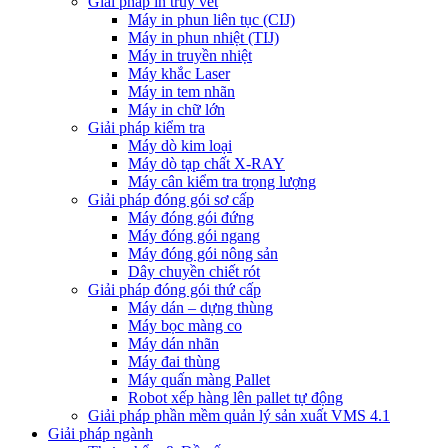
Giải pháp in truy vết
Máy in phun liên tục (CIJ)
Máy in phun nhiệt (TIJ)
Máy in truyền nhiệt
Máy khắc Laser
Máy in tem nhãn
Máy in chữ lớn
Giải pháp kiểm tra
Máy dò kim loại
Máy dò tạp chất X-RAY
Máy cân kiểm tra trọng lượng
Giải pháp đóng gói sơ cấp
Máy đóng gói đứng
Máy đóng gói ngang
Máy đóng gói nông sản
Dây chuyền chiết rót
Giải pháp đóng gói thứ cấp
Máy dán – dựng thùng
Máy bọc màng co
Máy dán nhãn
Máy đai thùng
Máy quấn màng Pallet
Robot xếp hàng lên pallet tự động
Giải pháp phần mềm quản lý sản xuất VMS 4.1
Giải pháp ngành