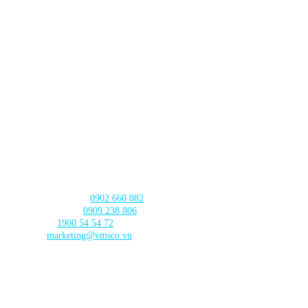
CHI NHÁNH ĐÀ NẴNG
630 - 632 Ngô Quyền, Phường An Hải
, Thành phố Đà Nẵng
CHI NHÁNH CẦN THƠ
103 Nguyễn Truyền Thanh, Phường
Bình Thủy, Thành phố
Cần Thơ
LIÊN HỆ với chúng tôi
Tư vấn sản phẩm:
0902 660 882
🛠️ Hỗ trợ kỹ thuật:
0909 238 806
☎️ Tổng đài:
1900 54 54 72
Email:
marketing@vmsco.vn
THEO DÕI chúng tôi
DANH MỤC SẢN PHẨM