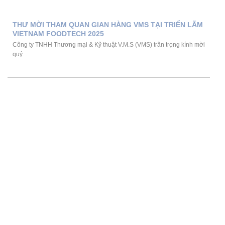
THƯ MỜI THAM QUAN GIAN HÀNG VMS TẠI TRIỂN LÃM
VIETNAM FOODTECH 2025
Công ty TNHH Thương mại & Kỹ thuật V.M.S (VMS) trân trọng kính mời
quý...