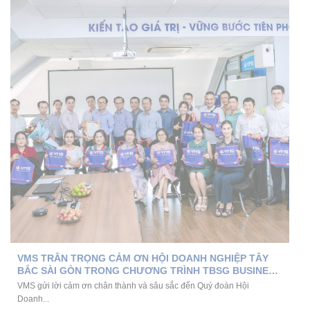
VMS TRÂN TRỌNG CẢM ƠN HỘI DOANH NGHIỆP TÂY
BẮC SÀI GÒN TRONG CHƯƠNG TRÌNH TBSG BUSINESS
TOUR THÁNG 6
VMS gửi lời cảm ơn chân thành và sâu sắc đến Quý đoàn Hội
Doanh...