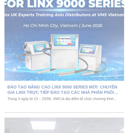
ĐÀO TẠO NÂNG CAO LINX 9000 SERIES MỚI: CHUYÊN
GIA LINX TRỰC TIẾP ĐÀO TẠO CÁC NHÀ PHÂN PHỐI
CHÂU Á TẠI VMS
Trong 3 ngày từ 23 – 25/06, VMS là địa điểm tổ chức chương trình...