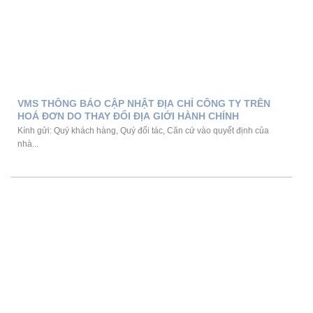
VMS THÔNG BÁO CẬP NHẬT ĐỊA CHỈ CÔNG TY TRÊN
HOÁ ĐƠN DO THAY ĐỔI ĐỊA GIỚI HÀNH CHÍNH
Kính gửi: Quý khách hàng, Quý đối tác, Căn cứ vào quyết định của
nhà...