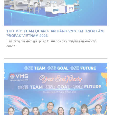
THƯ MỜI THAM QUAN GIAN HÀNG VMS TẠI TRIỂN LÃM
PROPAK VIETNAM 2026
Bạn đang tìm kiếm giải pháp tối ưu hóa dây chuyền sản xuất cho
doanh...