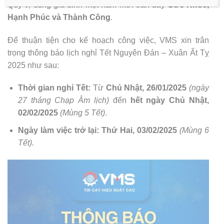
Quý vị cùng gia đình một năm mới tràn đầy
Sức Khỏe,
Hạnh Phúc và Thành Công
.
Để thuận tiện cho kế hoạch công việc, VMS xin trân
trọng thông báo lịch nghỉ Tết Nguyên Đán – Xuân Ất Tỵ
2025 như sau:
Thời gian nghỉ Tết:
Từ
Chủ Nhật, 26/01/2025
(ngày
27 tháng Chạp Âm lịch)
đến
hết ngày
Chủ Nhật,
02/02/2025
(Mùng 5 Tết)
.
Ngày làm việc trở lại:
Thứ Hai, 03/02/2025
(Mùng 6
Tết).