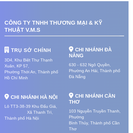
CÔNG TY TNHH THƯƠNG MẠI & KỸ
THUẬT V.M.S
CHI NHÁNH ĐÀ
TRỤ SỞ CHÍNH
NẴNG
3D4, Khu Biệt Thự Thạnh
630 - 632 Ngô Quyền,
Xuân, KP 57,
Phường An Hải
, Thành phố
Phường Thới An, Thành phố
Đà Nẵng
Hồ Chí Minh
CHI NHÁNH CẦN
CHI NHÁNH HÀ NỘI
THƠ
Lô TT3-38-39 Khu Đấu Giá,
103 Nguyễn Truyền Thanh,
Xã Thanh Trì,
Phường
Thành phố Hà Nội
Bình Thủy, Thành phố
Cần
Thơ