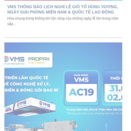
VMS THÔNG BÁO LỊCH NGHỈ LỄ GIỖ TỔ HÙNG VƯƠNG,
NGÀY GIẢI PHÓNG MIỀN NAM & QUỐC TẾ LAO ĐỘNG
Hòa chung trong không khí rộn ràng của những ngày lễ lớn trong năm
sắp...