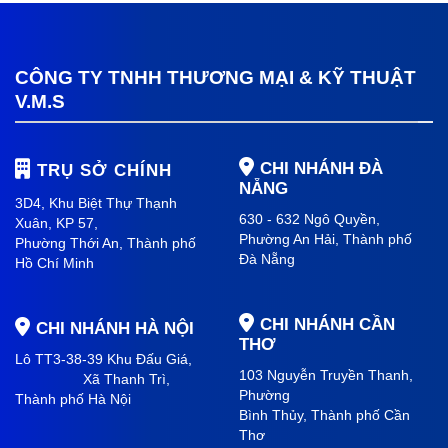
CÔNG TY TNHH THƯƠNG MẠI & KỸ THUẬT
V.M.S
CHI NHÁNH ĐÀ
TRỤ SỞ CHÍNH
NẴNG
3D4, Khu Biệt Thự Thạnh
630 - 632 Ngô Quyền,
Xuân, KP 57,
Phường An Hải
, Thành phố
Phường Thới An, Thành phố
Đà Nẵng
Hồ Chí Minh
CHI NHÁNH CẦN
CHI NHÁNH HÀ NỘI
THƠ
Lô TT3-38-39 Khu Đấu Giá,
103 Nguyễn Truyền Thanh,
Xã Thanh Trì,
Phường
Thành phố Hà Nội
Bình Thủy, Thành phố
Cần
Thơ