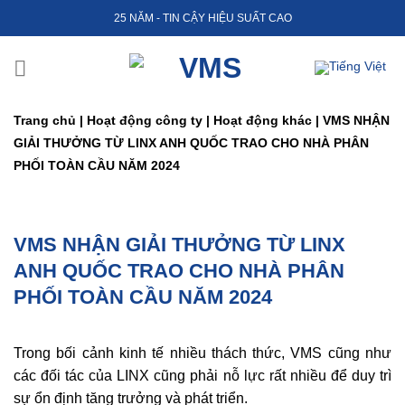
Skip
25 NĂM - TIN CẬY HIỆU SUẤT CAO
to
content
Trang chủ
|
Hoạt động công ty
|
Hoạt động khác
|
VMS NHẬN
GIẢI THƯỞNG TỪ LINX ANH QUỐC TRAO CHO NHÀ PHÂN
PHỐI TOÀN CẦU NĂM 2024
VMS NHẬN GIẢI THƯỞNG TỪ LINX
ANH QUỐC TRAO CHO NHÀ PHÂN
PHỐI TOÀN CẦU NĂM 2024
Trong bối cảnh kinh tế nhiều thách thức, VMS cũng như
các đối tác của LINX cũng phải nỗ lực rất nhiều để duy trì
sự ổn định tăng trưởng và phát triển.