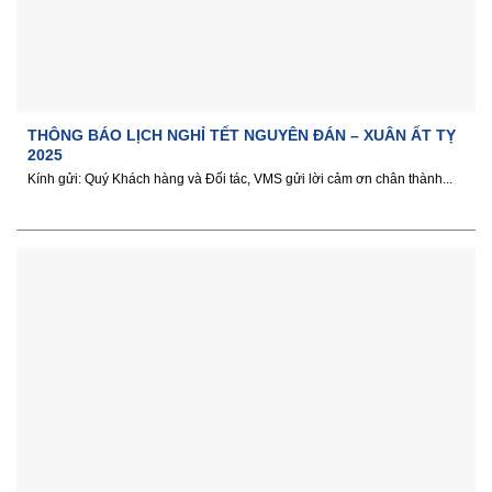
THÔNG BÁO LỊCH NGHỈ TẾT NGUYÊN ĐÁN – XUÂN ẤT TỴ
2025
Kính gửi: Quý Khách hàng và Đối tác, VMS gửi lời cảm ơn chân thành...