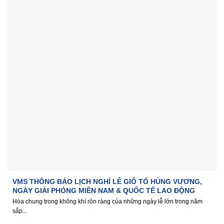
VMS THÔNG BÁO LỊCH NGHỈ LỄ GIỖ TỔ HÙNG VƯƠNG,
NGÀY GIẢI PHÓNG MIỀN NAM & QUỐC TẾ LAO ĐỘNG
Hòa chung trong không khí rộn ràng của những ngày lễ lớn trong năm
sắp...