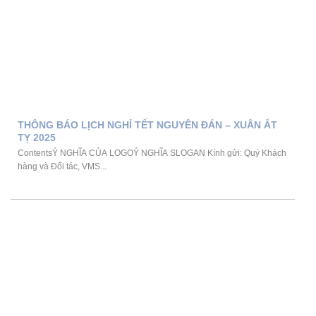
THÔNG BÁO LỊCH NGHỈ TẾT NGUYÊN ĐÁN – XUÂN ẤT
TỴ 2025
ContentsÝ NGHĨA CỦA LOGOÝ NGHĨA SLOGAN Kính gửi: Quý Khách
hàng và Đối tác, VMS...