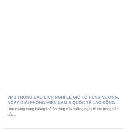
VMS THÔNG BÁO LỊCH NGHỈ LỄ GIỖ TỔ HÙNG VƯƠNG,
NGÀY GIẢI PHÓNG MIỀN NAM & QUỐC TẾ LAO ĐỘNG
Hòa chung trong không khí rộn ràng của những ngày lễ lớn trong năm
sắp...