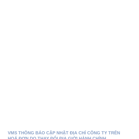
VMS THÔNG BÁO CẬP NHẬT ĐỊA CHỈ CÔNG TY TRÊN
HOÁ ĐƠN DO THAY ĐỔI ĐỊA GIỚI HÀNH CHÍNH