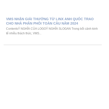
VMS NHẬN GIẢI THƯỞNG TỪ LINX ANH QUỐC TRAO
CHO NHÀ PHÂN PHỐI TOÀN CẦU NĂM 2024
ContentsÝ NGHĨA CỦA LOGOÝ NGHĨA SLOGAN Trong bối cảnh kinh
tế nhiều thách thức, VMS...