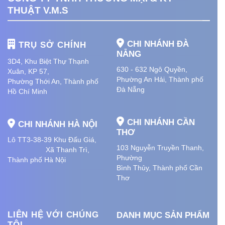
THUẬT V.M.S
CHI NHÁNH ĐÀ
TRỤ SỞ CHÍNH
NẴNG
3D4, Khu Biệt Thự Thạnh
630 - 632 Ngô Quyền,
Xuân, KP 57,
Phường An Hải
, Thành phố
Phường Thới An, Thành phố
Đà Nẵng
Hồ Chí Minh
CHI NHÁNH CẦN
CHI NHÁNH HÀ NỘI
THƠ
Lô TT3-38-39 Khu Đấu Giá,
103 Nguyễn Truyền Thanh,
Xã Thanh Trì,
Phường
Thành phố Hà Nội
Bình Thủy, Thành phố
Cần
Thơ
LIÊN HỆ VỚI CHÚNG
DANH MỤC SẢN PHẨM
TÔI