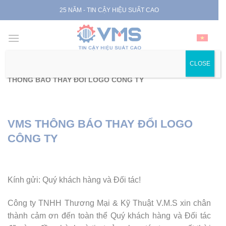
Skip
25 NĂM - TIN CẬY HIỆU SUẤT CAO
to
content
CLOSE
Trang chủ
|
Hoạt động công ty
|
Hoạt động khác
|
VMS
THÔNG BÁO THAY ĐỔI LOGO CÔNG TY
VMS THÔNG BÁO THAY ĐỔI LOGO
CÔNG TY
Kính gửi: Quý khách hàng và Đối tác!
Công ty TNHH Thương Mại & Kỹ Thuật V.M.S xin chân
thành cảm ơn đến toàn thể Quý khách hàng và Đối tác