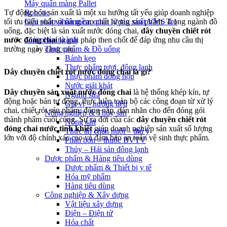
Máy quấn màng Pallet
Robotic
Tự động hóa sản xuất là một xu hướng tất yếu giúp doanh nghiệp
Giải pháp phần mềm quản lý sản xuất VMS 4.1
tối ưu hiệu suất và nâng cao chất lượng sản phẩm. Trong ngành đồ
uống, đặc biệt là sản xuất nước đóng chai,
dây chuyền chiết rót
Giải pháp ngành
nước đóng chai
là giải pháp then chốt để đáp ứng nhu cầu thị
Thực phẩm & Đồ uống
trường ngày càng cao.
Bánh kẹo
Thực phẩm tươi, đông lạnh
Dây chuyền chiết rót nước đóng chai là gì?
Thực phẩm đóng hộp
Nước giải khát
Dây chuyền sản xuất nước đóng chai
là hệ thống khép kín, tự
Ngành sữa
động hoặc bán tự động, thực hiện toàn bộ các công đoạn từ xử lý
Gia vị – hương liệu
chai, chiết rót sản phẩm, đóng nắp, dán nhãn cho đến đóng gói
Nông nghiệp & Thủy sản
thành phẩm cuối cùng. Sự ra đời của các
dây chuyền chiết rót
Nông sản
đóng chai nước tinh khiết
giúp doanh nghiệp sản xuất số lượng
Thức ăn chăn nuôi – thú y
lớn với độ chính xác cao và đảm bảo an toàn vệ sinh thực phẩm.
Phân bón – thuốc BVTV
Thủy – Hải sản đông lạnh
Dược phẩm & Hàng tiêu dùng
Dược phẩm & Thiết bị y tế
Hóa mỹ phẩm
Hàng tiêu dùng
Công nghiệp & Xây dựng
Vật liệu xây dựng
Điện – Điện tử
Hóa chất