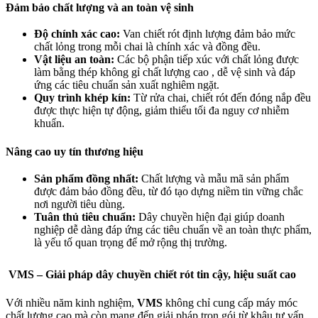
Đảm bảo chất lượng và an toàn vệ sinh
Độ chính xác cao:
Van chiết rót định lượng đảm bảo mức
chất lỏng trong mỗi chai là chính xác và đồng đều.
Vật liệu an toàn:
Các bộ phận tiếp xúc với chất lỏng được
làm bằng thép không gỉ chất lượng cao , dễ vệ sinh và đáp
ứng các tiêu chuẩn sản xuất nghiêm ngặt.
Quy trình khép kín:
Từ rửa chai, chiết rót đến đóng nắp đều
được thực hiện tự động, giảm thiểu tối đa nguy cơ nhiễm
khuẩn.
Nâng cao uy tín thương hiệu
Sản phẩm đồng nhất:
Chất lượng và mẫu mã sản phẩm
được đảm bảo đồng đều, từ đó tạo dựng niềm tin vững chắc
nơi người tiêu dùng.
Tuân thủ tiêu chuẩn:
Dây chuyền hiện đại giúp doanh
nghiệp dễ dàng đáp ứng các tiêu chuẩn về an toàn thực phẩm,
là yếu tố quan trọng để mở rộng thị trường.
VMS – Giải pháp dây chuyền chiết rót tin cậy, hiệu suất cao
Với nhiều năm kinh nghiệm,
VMS
không chỉ cung cấp máy móc
chất lượng cao mà còn mang đến giải pháp trọn gói từ khâu tư vấn,