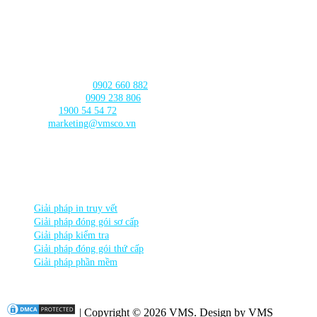
103 Nguyễn Truyền Thanh, Phường
Bình Thủy, Thành phố
Cần Thơ
LIÊN HỆ với chúng tôi
Tư vấn sản phẩm:
0902 660 882
🛠️ Hỗ trợ kỹ thuật:
0909 238 806
☎️ Tổng đài:
1900 54 54 72
Email:
marketing@vmsco.vn
THEO DÕI chúng tôi
DANH MỤC SẢN PHẨM
Giải pháp in truy vết
Giải pháp đóng gói sơ cấp
Giải pháp kiểm tra
Giải pháp đóng gói thứ cấp
Giải pháp phần mềm
| Copyright © 2026 VMS. Design by VMS