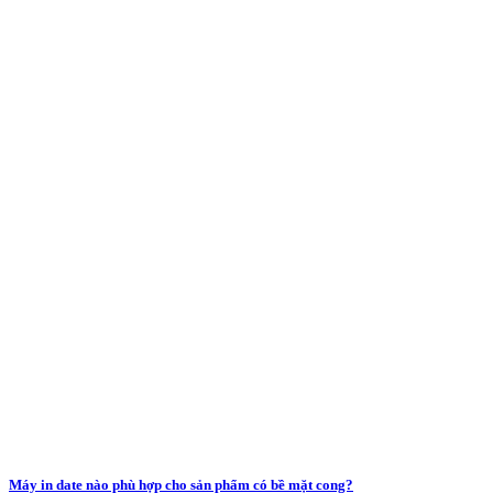
Máy in date nào phù hợp cho sản phẩm có bề mặt cong?