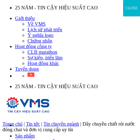
Skip
25 NĂM - TIN CẬY HIỆU SUẤT CAO
CLOSE
to
Giới thiệu
content
Về VMS
Lịch sử phát triển
Ý nghĩa logo
Chứng nhận
Hoạt động công ty
CLB marathon
Sự kiện, triển lãm
Hoạt động khác
Tuyển dụng
25 NĂM - TIN CẬY HIỆU SUẤT CAO
Trang chủ
|
Tin tức
|
Tin chuyên ngành
|
Dây chuyền chiết rót nước
đóng chai và đơn vị cung cấp uy tín
Sản phẩm