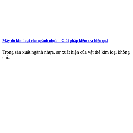
Máy dò kim loại cho ngành nhựa – Giải pháp kiểm tra hiệu quả
Trong sản xuất ngành nhựa, sự xuất hiện của vật thể kim loại không
chỉ...