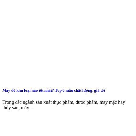
Máy dò kim loại nào tốt nhất? Top 6 mẫu chất lượng, giá tốt
Trong các ngành sản xuất thực phẩm, dược phẩm, may mặc hay
thủy sản, máy...
CÔNG TY TNHH THƯƠNG MẠI & KỸ