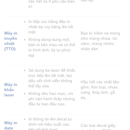
sắc nét và ít yêu cầu bảo
trì.
In tiếp xúc bằng đầu in
nhiệt ép ruy băng lên bề
mặt.
Máy in
Bao bì mềm và mỏng
truyền
như màng nhựa, túi
Không dùng dung môi,
nhiệt
nilon, màng nhôm,
bản in bền màu và có thể
(TTO)
nhãn dán.
in hình ảnh, ký tự phức
tạp.
Sử dụng tia laser để khắc
trực tiếp lên bề mặt, tạo
dấu vết vĩnh viễn không
Hầu hết các chất liệu
Máy in
thể tẩy xóa.
gồm: Kim loại, nhựa
khắc
cứng, thủy tinh, gỗ,
Không tiêu hao mực, chi
laser
da,…
phí vận hành thấp nhưng
đầu tư ban đầu cao.
In thông tin lên decal tự
Máy in
dính với hiệu suất cao,
Các loại decal giấy,
date
kết nối linh hoạt.