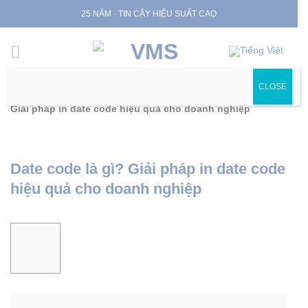
Skip
25 NĂM - TIN CẬY HIỆU SUẤT CAO
to
content
CLOSE
Trang chủ
|
Tin tức
|
Tin chuyên ngành
|
Date code là gì?
Giải pháp in date code hiệu quả cho doanh nghiệp
Date code là gì? Giải pháp in date code
hiệu quả cho doanh nghiệp