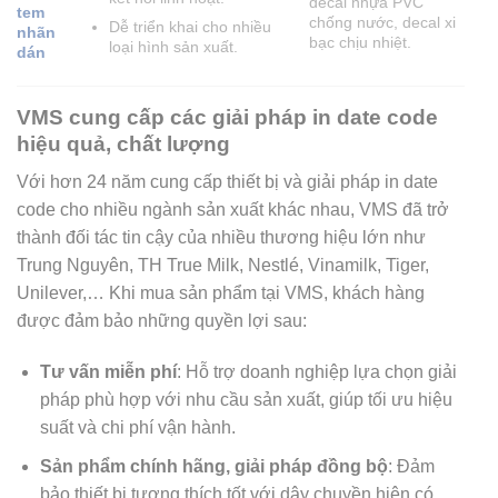
decal nhựa PVC
tem
chống nước, decal xi
Dễ triển khai cho nhiều
nhãn
bạc chịu nhiệt.
loại hình sản xuất.
dán
VMS cung cấp các giải pháp in date code
hiệu quả, chất lượng
Với hơn 24 năm cung cấp thiết bị và giải pháp in date
code cho nhiều ngành sản xuất khác nhau, VMS đã trở
thành đối tác tin cậy của nhiều thương hiệu lớn như
Trung Nguyên, TH True Milk, Nestlé, Vinamilk, Tiger,
Unilever,… Khi mua sản phẩm tại VMS, khách hàng
được đảm bảo những quyền lợi sau:
Tư vấn miễn phí
: Hỗ trợ doanh nghiệp lựa chọn giải
pháp phù hợp với nhu cầu sản xuất, giúp tối ưu hiệu
suất và chi phí vận hành.
Sản phẩm chính hãng, giải pháp đồng bộ
: Đảm
bảo thiết bị tương thích tốt với dây chuyền hiện có,