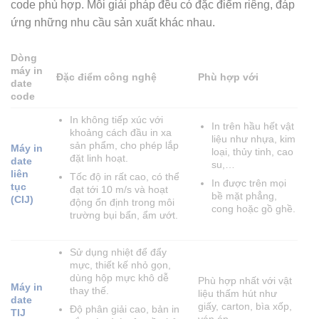
code phù hợp. Mỗi giải pháp đều có đặc điểm riêng, đáp
ứng những nhu cầu sản xuất khác nhau.
Dòng
máy in
Đặc điểm công nghệ
Phù hợp với
date
code
In không tiếp xúc với
In trên hầu hết vật
khoảng cách đầu in xa
liệu như nhựa, kim
sản phẩm, cho phép lắp
Máy in
loại, thủy tinh, cao
đặt linh hoạt.
date
su,…
liên
Tốc độ in rất cao, có thể
In được trên mọi
tục
đạt tới 10 m/s và hoạt
bề mặt phẳng,
(CIJ)
động ổn định trong môi
cong hoặc gồ ghề.
trường bụi bẩn, ẩm ướt.
Sử dụng nhiệt để đẩy
mực, thiết kế nhỏ gọn,
dùng hộp mực khô dễ
Phù hợp nhất với vật
Máy in
thay thế.
liệu thấm hút như
date
giấy, carton, bìa xốp,
Độ phân giải cao, bản in
TIJ
ván ép.